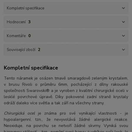
Kompletní specifikace
Hodnocení
3
Komentáře
0
Související zboží
2
Kompletní specifikace
Tento náramek je osázen tmavě smaragdově zeleným krystalem,
v brusu Rivoli o průměru 6mm, pocházející z dílny rakouské
společnosti Swarovski® a je vyroben z kvalitní chirurgické oceli v
lesklé povrchové úpravě. Díky pokovené zadní straně krystaly
odráží daleko více světla a tak září na všechny strany.
Chirurgická ocel
je známa pro své vynikající vlastnosti - je
hypoalergenní, tzn., že nevyvolává žádné alergické reakce.
Neoxiduje, na povrchu se netvoří žádné skvrny. Vyniká svou
barevnou stálostí – tzn., nemění svoji barvu a udržuje svůj lesk. Je