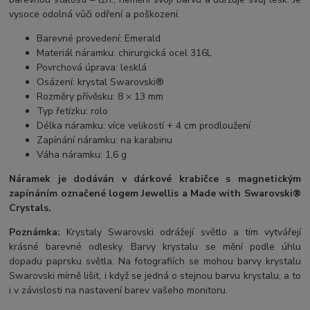
vysoce odolná vůči odření a poškození.
Barevné provedení: Emerald
Materiál náramku: chirurgická ocel 316L
Povrchová úprava: lesklá
Osázení: krystal Swarovski®
Rozměry přívěsku: 8 × 13 mm
Typ řetízku: rolo
Délka náramku: více velikostí + 4 cm prodloužení
Zapínání náramku: na karabinu
Váha náramku: 1,6 g
Náramek je dodáván
v dárkové krabičce s magnetickým
zapínáním označené logem Jewellis a Made with Swarovski®
Crystals.
Poznámka:
Krystaly Swarovski odrážejí světlo a tím vytvářejí
krásné barevné odlesky. Barvy krystalu se mění podle úhlu
dopadu paprsku světla. Na fotografiích se mohou barvy krystalu
Swarovski mírně lišit, i když se jedná o stejnou barvu krystalu, a to
i v závislosti na nastavení barev vašeho monitoru.