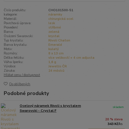
Číslo produktu:
CHO101500-51
kategorie:
náramky
Materiál:
chirurgická ocel
Povrchová úprava:
lesk
Provedení:
stříbrné
Barva:
zelená
Osázení Swarovski:
krystal
Typ krystalu:
Rivoli Chaton
Barva krystalu:
Emerald
Motiv:
kulatý
Rozměry:
8 x 13 cm
Délka řetízku:
více velikostí + 4 cm adjusta
Váha šperku:
1,6 g
Výrobce:
Jewellis ČR
Záruka:
24 měsíců
Hlídat cenu / dostupnost
Do oblíbených
Podobné produkty
Ocelový náramek Rivoli s krystalem
skladem
Swarovski - Crystal F
20 % sleva
343 Kč
/
ks