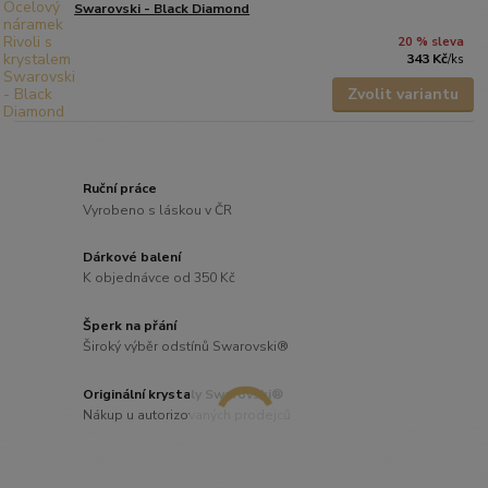
Swarovski - Black Diamond
20 % sleva
343 Kč
/
ks
Zvolit variantu
Ruční práce
Vyrobeno s láskou v ČR
Dárkové balení
K objednávce od 350 Kč
Šperk na přání
Široký výběr odstínů Swarovski®
Originální krystaly Swarovski®
Nákup u autorizovaných prodejců