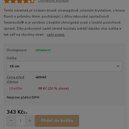
Ohodnotit produkt
Tento náramek je osázen tmavě smaragdově zeleným krystalem, v brusu
Rivoli o průměru 6mm, pocházející z dílny rakouské společnosti
Swarovski® a je vyroben z kvalitní chirurgické oceli v lesklé povrchové
úpravě. Díky pokovené zadní straně krystaly odráží daleko více světla a
tak září na všechny stran...
celý popis
Dostupnost
skladem
Délka
Cena před
429 Kč
slevou
Ušetříte
86 Kč (
20
% sleva)
Nejsme plátci DPH
343 Kč
/
ks
Přidat do košíku