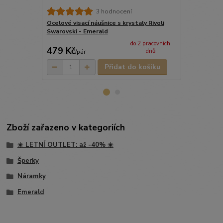
Ocelový náhr
3 hodnocení
Swarovski -
Ocelové visací náušnice s krystaly Rivoli
Swarovski - Emerald
do 2 pracovních
479 Kč
459 Kč
dnů
/
pár
/
ks
Přidat do košíku
Zboží zařazeno v kategoriích
☀️ LETNÍ OUTLET: až -40% ☀️
Šperky
Náramky
Emerald