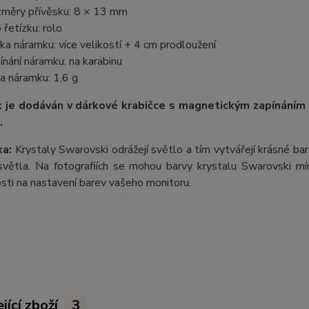
měry přívěsku: 8 × 13 mm
 řetízku: rolo
ka náramku: více velikostí + 4 cm prodloužení
ínání náramku: na karabinu
a náramku: 1,6 g
 je dodáván
v dárkové krabičce s magnetickým zapínání
.
a:
Krystaly Swarovski odrážejí světlo a tím vytvářejí krásné b
větla. Na fotografiích se mohou barvy krystalu Swarovski mírn
losti na nastavení barev vašeho monitoru.
jící zboží
3