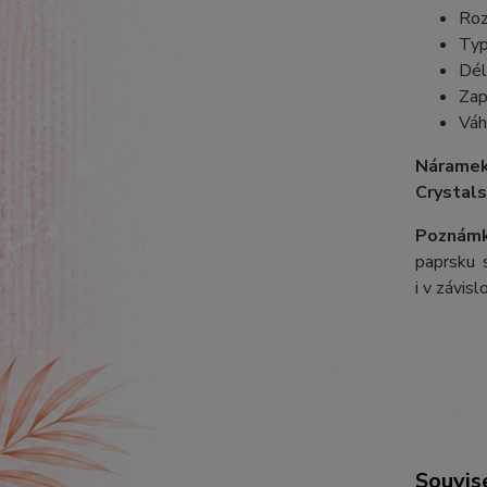
Roz
Typ
Dél
Zap
Váh
Náramek
Crystals
Poznámk
paprsku s
i v závis
Souvise