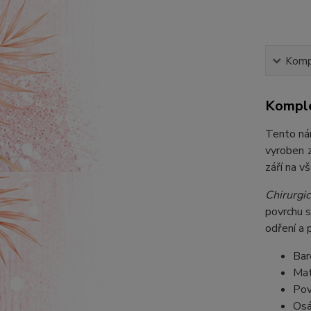
Kompl
Komple
Tento nár
vyroben z
září na v
Chirurgic
povrchu s
odření a 
Bar
Mat
Pov
Osá