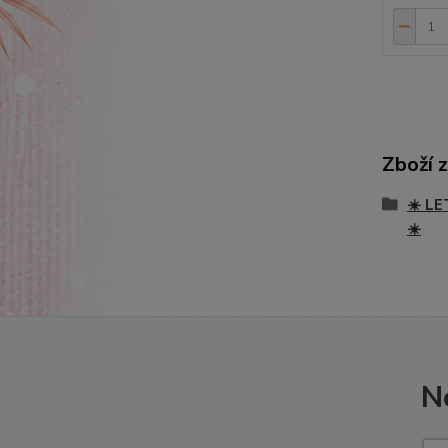
Zboží 
☀️ LE
☀️
N