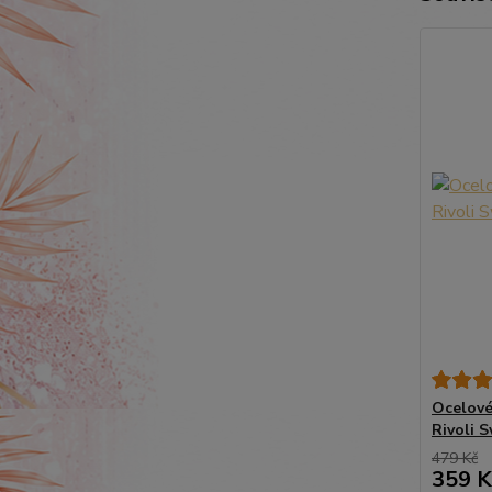
Ocelové 
Rivoli S
479 Kč
359 K