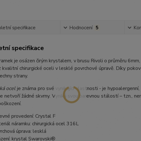
etní specifikace
Hodnocení
5
Ko
tní specifikace
amek je osázen čirým krystalem, v brusu Rivoli o průměru 6mm, 
 kvalitní chirurgické oceli v lesklé povrchové úpravě. Díky poko
šechny strany.
ká ocel
je známa pro své vynikající vlastnosti - je hypoalergenní,
e netvoří žádné skvrny. Vyniká svou barevnou stálostí – tzn., nem
poškození.
evné provedení: Crystal F
eriál náramku: chirurgická ocel 316L
rchová úprava: lesklá
zení: krystal Swarovski®