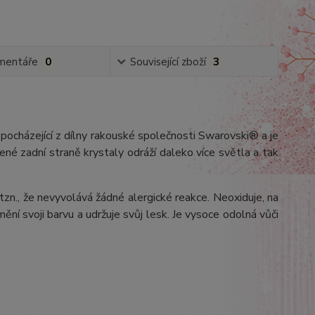
mentáře
0
Související zboží
3
pocházející z dílny rakouské společnosti Swarovski® a je
vené zadní straně krystaly odráží daleko více světla a tak
 tzn., že nevyvolává žádné alergické reakce. Neoxiduje, na
ění svoji barvu a udržuje svůj lesk. Je vysoce odolná vůči