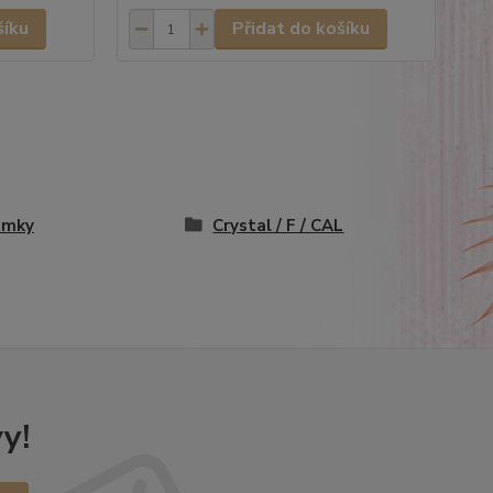
šíku
Přidat do košíku
amky
Crystal / F / CAL
y!