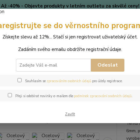
Až -40% - Objevte produkty v letním outletu za skvělé ceny!
Platí do vyprodání zásob.
Doprava od 39 Kč k nákupu nad
399 Kč
.
aregistrujte se do věrnostního progra
🎄 VÁNOCE
Blog
Získejte slevu až 12%... Stačí si jen registrovat uživatelský účet.
Zadáním svého emailu obdržíte registrační údaje.
Nevíte
Hledat
+420
(Po-Pá
Odeslat
perky
Náramky
Ocelový náramek Rivoli s krystalem Swarovski - Cry
Souhlasím se
zpracováním osobních údajů
pro účely registrace.
ový náramek Rivoli s krystalem 
Přeji si odebírat novinky e-mailem dle
podmínek zpracování osobních údajů
.
Zavřít
Tento 
6mm, p
vyroben