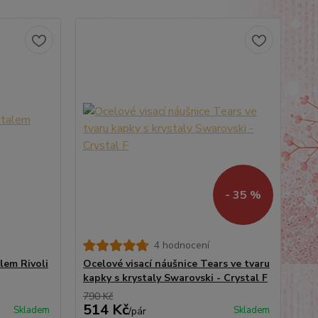
- 35 %
4 hodnocení
lem Rivoli
Ocelové visací náušnice Tears ve tvaru
kapky s krystaly Swarovski - Crystal F
790 Kč
514 Kč
Skladem
Skladem
/
pár