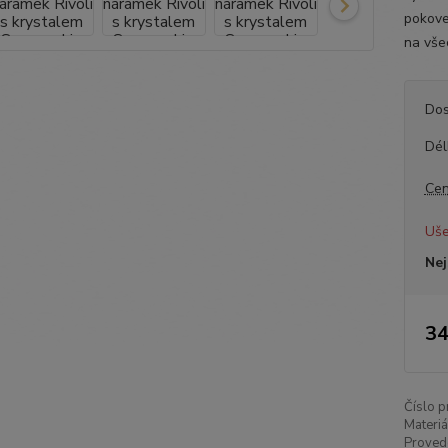
pokoven
na všec
Dos
Dél
Cen
Uše
Nej
34
Číslo p
Materiá
Proved