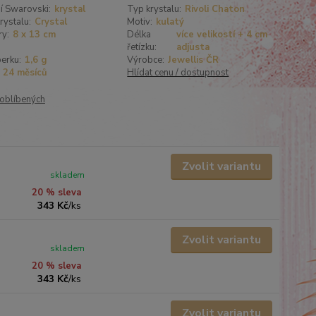
í Swarovski:
krystal
Typ krystalu:
Rivoli Chaton
rystalu:
Crystal
Motiv:
kulatý
y:
8 x 13 cm
Délka
více velikostí + 4 cm
řetízku:
adjusta
erku:
1,6 g
Výrobce:
Jewellis ČR
24 měsíců
Hlídat cenu / dostupnost
oblíbených
Zvolit variantu
skladem
20 % sleva
343 Kč
/
ks
Zvolit variantu
skladem
20 % sleva
343 Kč
/
ks
Zvolit variantu