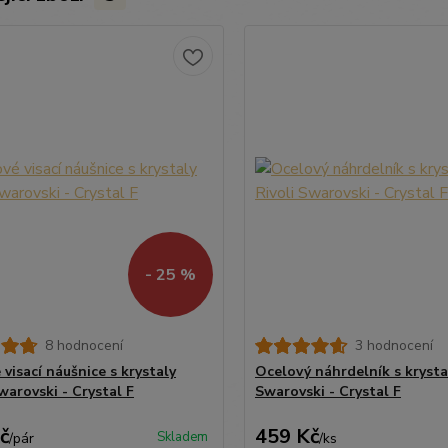
- 25 %
8 hodnocení
3 hodnocení
visací náušnice s krystaly
Ocelový náhrdelník s krysta
warovski - Crystal F
Swarovski - Crystal F
č
459 Kč
Skladem
/
pár
/
ks