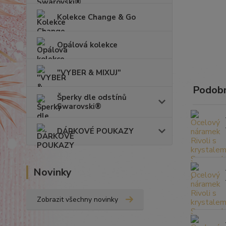
Kolekce Change & Go
Opálová kolekce
"VYBER & MIXUJ"
Podobn
Šperky dle odstínů
Swarovski®
DÁRKOVÉ POUKAZY
Novinky
Zobrazit všechny novinky