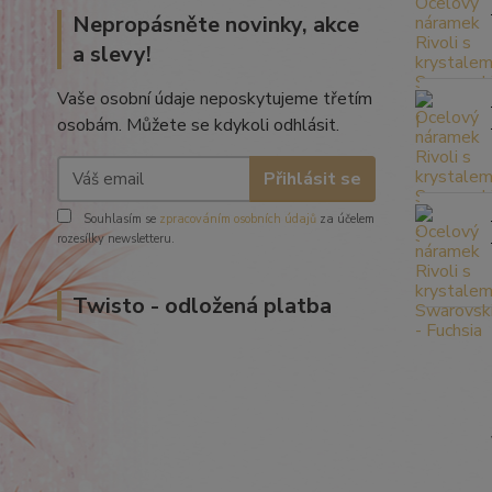
Nepropásněte novinky, akce
a slevy!
Vaše osobní údaje neposkytujeme třetím
osobám. Můžete se kdykoli odhlásit.
Přihlásit se
Souhlasím se
zpracováním osobních údajů
za účelem
rozesílky newsletteru.
Twisto - odložená platba