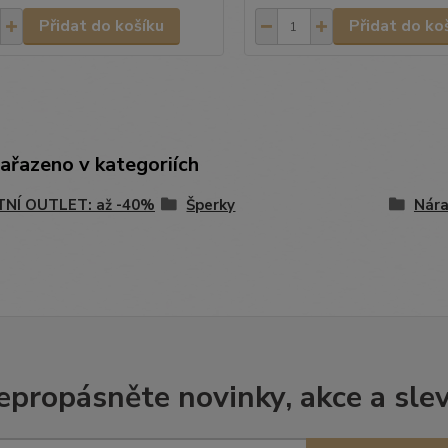
Přidat do košíku
Přidat do ko
zařazeno v kategoriích
TNÍ OUTLET: až -40%
Šperky
Nár
epropásněte novinky, akce a slev