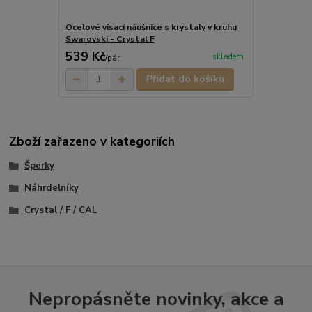
Ocelové visací náušnice s krystaly v kruhu
Swarovski - Crystal F
539 Kč
skladem
/
pár
Přidat do košíku
Zboží zařazeno v kategoriích
Šperky
Náhrdelníky
Crystal / F / CAL
Nepropásněte novinky, akce a