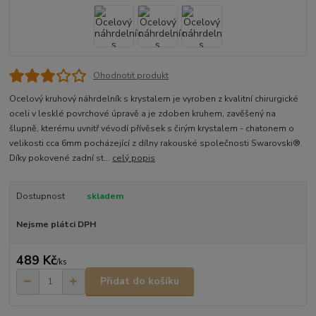
Ohodnotit produkt
Ocelový kruhový náhrdelník s krystalem je vyroben z kvalitní chirurgické
oceli v lesklé povrchové úpravě a je zdoben kruhem, zavěšený na
šlupně, kterému uvnitř vévodí přívěsek s čirým krystalem - chatonem o
velikosti cca 6mm pocházející z dílny rakouské společnosti Swarovski®.
Díky pokovené zadní st...
celý popis
Dostupnost
skladem
Nejsme plátci DPH
489 Kč
/
ks
Přidat do košíku