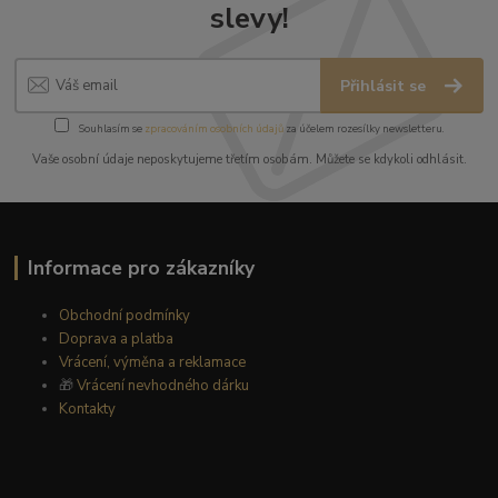
slevy!
Přihlásit se
Souhlasím se
zpracováním osobních údajů
za účelem rozesílky newsletteru.
Vaše osobní údaje neposkytujeme třetím osobám. Můžete se kdykoli odhlásit.
Informace pro zákazníky
Obchodní podmínky
Doprava a platba
Vrácení, výměna a reklamace
🎁
Vrácení nevhodného dárku
Kontakty