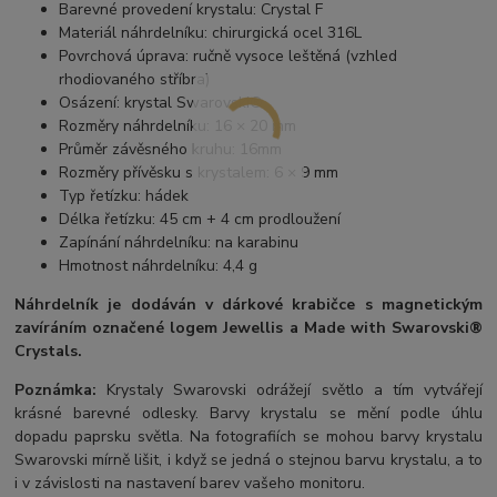
Barevné provedení krystalu: Crystal F
Materiál náhrdelníku: chirurgická ocel 316L
Povrchová úprava: ručně vysoce leštěná (vzhled
rhodiovaného stříbra)
Osázení: krystal Swarovski®
Rozměry náhrdelníku: 16 × 20 mm
Průměr závěsného kruhu: 16mm
Rozměry přívěsku s krystalem: 6 × 9 mm
Typ řetízku: hádek
Délka řetízku: 45 cm + 4 cm prodloužení
Zapínání náhrdelníku: na karabinu
Hmotnost náhrdelníku: 4,4 g
Náhrdelník je dodáván v dárkové krabičce s magnetickým
zavíráním označené logem Jewellis a Made with Swarovski®
Crystals.
Poznámka:
Krystaly Swarovski odrážejí světlo a tím vytvářejí
krásné barevné odlesky. Barvy krystalu se mění podle úhlu
dopadu paprsku světla. Na fotografiích se mohou barvy krystalu
Swarovski mírně lišit, i když se jedná o stejnou barvu krystalu, a to
i v závislosti na nastavení barev vašeho monitoru.