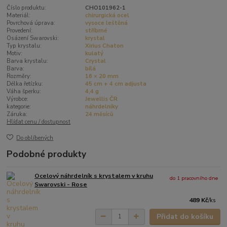
Číslo produktu:
CHO101962-1
Materiál:
chirurgická ocel
Povrchová úprava:
vysoce leštěná
Provedení:
stříbrné
Osázení Swarovski:
krystal
Typ krystalu:
Xirius Chaton
Motiv:
kulatý
Barva krystalu:
Crystal
Barva:
bílá
Rozměry:
16 × 20 mm
Délka řetízku:
45 cm + 4 cm adjusta
Váha šperku:
4,4 g
Výrobce:
Jewellis ČR
kategorie:
náhrdelníky
Záruka:
24 měsíců
Hlídat cenu / dostupnost
Do oblíbených
Podobné produkty
Ocelový náhrdelník s krystalem v kruhu
do 1 pracovního dne
Swarovski - Rose
489 Kč
/
ks
Přidat do košíku