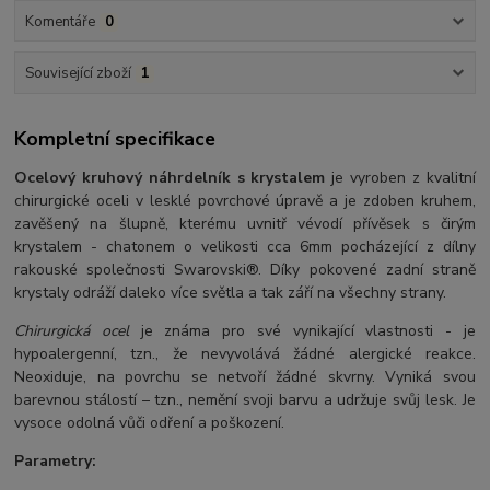
Komentáře
0
Související zboží
1
Kompletní specifikace
Ocelový kruhový náhrdelník s krystalem
je vyroben z kvalitní
chirurgické oceli v lesklé povrchové úpravě a je zdoben kruhem,
zavěšený na šlupně, kterému uvnitř vévodí přívěsek s čirým
krystalem - chatonem o velikosti cca 6mm pocházející z dílny
rakouské společnosti Swarovski®. Díky pokovené zadní straně
krystaly odráží daleko více světla a tak září na všechny strany.
Chirurgická ocel
je známa pro své vynikající vlastnosti - je
hypoalergenní, tzn., že nevyvolává žádné alergické reakce.
Neoxiduje, na povrchu se netvoří žádné skvrny. Vyniká svou
barevnou stálostí – tzn., nemění svoji barvu a udržuje svůj lesk. Je
vysoce odolná vůči odření a poškození.
Parametry: