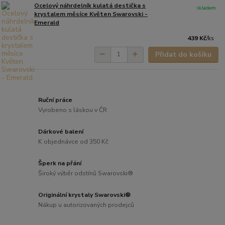
Ocelový náhrdelník kulatá destička s
skladem
krystalem měsíce Květen Swarovski -
Emerald
439 Kč
/
ks
Přidat do košíku
Ruční práce
Vyrobeno s láskou v ČR
Dárkové balení
K objednávce od 350 Kč
Šperk na přání
Široký výběr odstínů Swarovski®
Originální krystaly Swarovski®
Nákup u autorizovaných prodejců