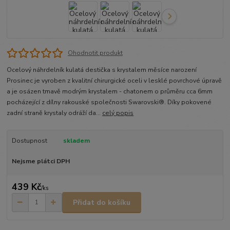
Ohodnotit produkt
Ocelový náhrdelník kulatá destička s krystalem měsíce narození
Prosinec je vyroben z kvalitní chirurgické oceli v lesklé povrchové úpravě
a je osázen tmavě modrým krystalem - chatonem o průměru cca 6mm
pocházející z dílny rakouské společnosti Swarovski®. Díky pokovené
zadní straně krystaly odráží da...
celý popis
Dostupnost
skladem
Nejsme plátci DPH
439 Kč
/
ks
Přidat do košíku