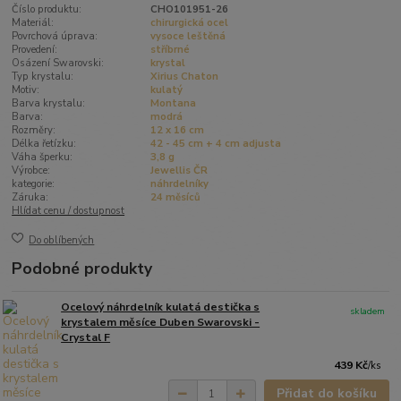
Číslo produktu:
CHO101951-26
Materiál:
chirurgická ocel
Povrchová úprava:
vysoce leštěná
Provedení:
stříbrné
Osázení Swarovski:
krystal
Typ krystalu:
Xirius Chaton
Motiv:
kulatý
Barva krystalu:
Montana
Barva:
modrá
Rozměry:
12 x 16 cm
Délka řetízku:
42 - 45 cm + 4 cm adjusta
Váha šperku:
3,8 g
Výrobce:
Jewellis ČR
kategorie:
náhrdelníky
Záruka:
24 měsíců
Hlídat cenu / dostupnost
Do oblíbených
Podobné produkty
Ocelový náhrdelník kulatá destička s
skladem
krystalem měsíce Duben Swarovski -
Crystal F
439 Kč
/
ks
Přidat do košíku