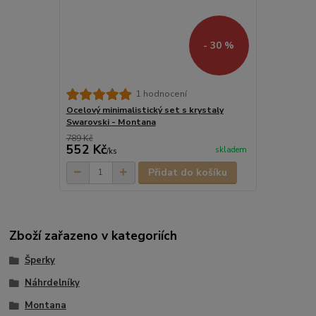
- 30 %
1 hodnocení
Ocelový minimalistický set s krystaly
Swarovski - Montana
789 Kč
552 Kč
skladem
/
ks
Přidat do košíku
Zboží zařazeno v kategoriích
Šperky
Náhrdelníky
Montana