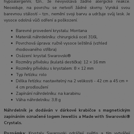
hypoalergenní, tzn., že nevyvolává žádné alergické reakce.
Neoxiduje, na povrchu se netvoří žádné skvrny. Vyniká svou
barevnou stálostí – tzn., nemění svoji barvu a udržuje svůj lesk. Je
vysoce odolná vůči odření a poškození.
Barevné provedení krystalu: Montana
Materiál náhrdelníku: chirurgická ocel 316L
Povrchová úprava: ručně vysoce leštěná (vzhled
rhodiovaného stříbra)
Osázení: krystal Swarovski®
Rozměry přívěsku (kulatá destička): 12 × 16 mm
Rozměry přívěsku s krystalem: 8 × 12 mm
Typ řetízku: rolo
Délka řetízku: nastavitelný na 2 velikosti - 42 cm a 45 cm +
4 cm prodloužení
Zapínání náhrdelníku: na karabinu
Váha náhrdelníku: 3,8 g
Náhrdelník je dodáván v dárkové krabičce s magnetickým
zapínáním označené logem Jewellis a Made with Swarovski®
Crystals.
Poznámka:
Krystaly Swarovski odrážejí světlo a tím vytvářejí