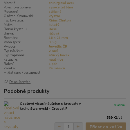
Materiál:
chirurgická ocel
Povrchová úprava:
vysoce leštěná
Provedení:
stříbrné
Osázení Swarovski:
krystal
Typ krystalu:
Xirius Chaton
Motiv:
kulatý
Barva krystalu:
Rose
Barva:
růžová
Rozměry:
16 × 26 mm
Váha šperku:
3,5 g
Výrobce:
Jewellis ČR
Typ náušnic:
visací
Typ zapínání:
africký háček
kategorie:
náušnice
Balení:
1 pár
Záruka:
24 měsíců
Hlídat cenu / dostupnost
Do oblíbených
Podobné produkty
Ocelové visací náušnice s krystaly v
skladem
kruhu Swarovski - Crystal F
539 Kč
/
pár
Přidat do košíku