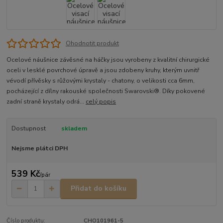
Ohodnotit produkt
Ocelové náušnice závěsné na háčky jsou vyrobeny z kvalitní chirurgické
oceli v lesklé povrchové úpravě a jsou zdobeny kruhy, kterým uvnitř
vévodí přívěsky s růžovými krystaly - chatony, o velikosti cca 6mm,
pocházející z dílny rakouské společnosti Swarovski®. Díky pokovené
zadní straně krystaly odrá...
celý popis
Dostupnost
skladem
Nejsme plátci DPH
539 Kč
/
pár
Přidat do košíku
Číslo produktu:
CHO101961-5