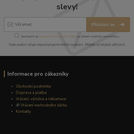
slevy!
Přihlásit se
Souhlasím se
zpracováním osobních údajů
za účelem rozesílky newsletteru.
Vaše osobní údaje neposkytujeme třetím osobám. Můžete se kdykoli odhlásit.
Informace pro zákazníky
Obchodní podmínky
Doprava a platba
Vrácení, výměna a reklamace
🎁
Vrácení nevhodného dárku
Kontakty