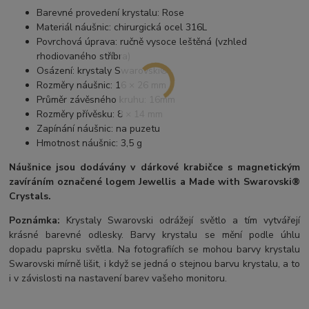
Barevné provedení krystalu: Rose
Materiál náušnic: chirurgická ocel 316L
Povrchová úprava: ručně vysoce leštěná (vzhled
rhodiovaného stříbra)
Osázení: krystaly Swarovski®
Rozměry náušnic: 16 × 26 mm
Průměr závěsného kruhu: 16mm
Rozměry přívěsku: 8 × 14 mm
Zapínání náušnic: na puzetu
Hmotnost náušnic: 3,5 g
Náušnice jsou dodávány v dárkové krabičce s magnetickým
zavíráním označené logem Jewellis a Made with Swarovski®
Crystals.
Poznámka:
Krystaly Swarovski odrážejí světlo a tím vytvářejí
krásné barevné odlesky. Barvy krystalu se mění podle úhlu
dopadu paprsku světla. Na fotografiích se mohou barvy krystalu
Swarovski mírně lišit, i když se jedná o stejnou barvu krystalu, a to
i v závislosti na nastavení barev vašeho monitoru.