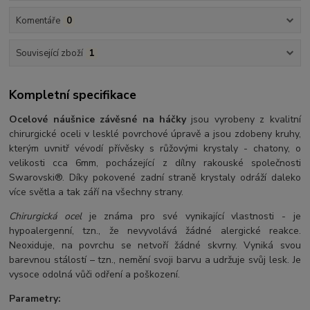
Komentáře
0
Související zboží
1
Kompletní specifikace
Ocelové náušnice závěsné na háčky
jsou vyrobeny z kvalitní
chirurgické oceli v lesklé povrchové úpravě a jsou zdobeny kruhy,
kterým uvnitř vévodí přívěsky s růžovými krystaly - chatony, o
velikosti cca 6mm, pocházející z dílny rakouské společnosti
Swarovski®. Díky pokovené zadní straně krystaly odráží daleko
více světla a tak září na všechny strany.
Chirurgická ocel
je známa pro své vynikající vlastnosti - je
hypoalergenní, tzn., že nevyvolává žádné alergické reakce.
Neoxiduje, na povrchu se netvoří žádné skvrny. Vyniká svou
barevnou stálostí – tzn., nemění svoji barvu a udržuje svůj lesk. Je
vysoce odolná vůči odření a poškození.
Parametry: