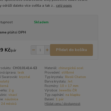
y odráží daleko více světla a tak z...
celý popis
tupnost
Skladem
sme plátci DPH
9 Kč
Přidat do košíku
/
pár
roduktu:
CHO101414-63
Materiál:
chirurgická ocel
ová úprava:
lesk
Provedení:
stříbrné
í Swarovski:
krystal
Typ krystalu:
Rivoli Chaton
kulatý
Barva krystalu:
Jet
černá
Rozměry:
10 × 17 mm
erku:
2 g
Výrobce:
Jewellis ČR
šnic:
visací
Typ zapínání:
na klapku
ie:
náušnice
Balení:
1 pár
24 měsíců
Hlídat cenu / dostupnost