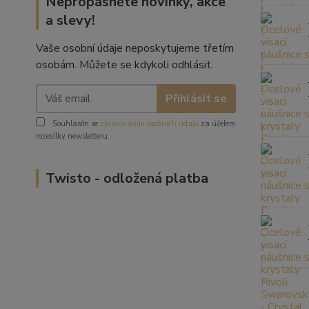
Nepropásněte novinky, akce
a slevy!
Vaše osobní údaje neposkytujeme třetím
osobám. Můžete se kdykoli odhlásit.
Přihlásit se
Souhlasím se
zpracováním osobních údajů
za účelem
rozesílky newsletteru.
Twisto - odložená platba