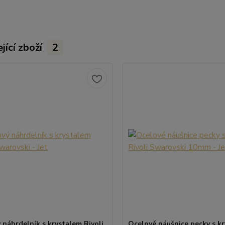
jící zboží
2
 náhrdelník s krystalem Rivoli
Ocelové náušnice pecky s kr