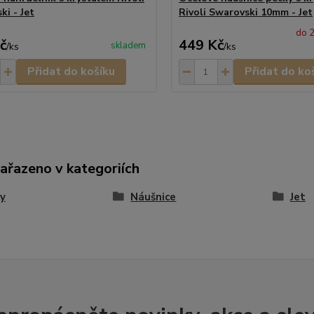
ki - Jet
Rivoli Swarovski 10mm - Jet
do 2
č
449 Kč
skladem
/
ks
/
ks
Přidat do košíku
Přidat do ko
zařazeno v kategoriích
y
Náušnice
Jet