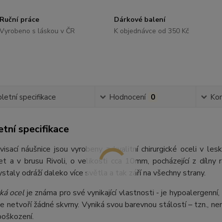
Ruční práce
Dárkové balení
Vyrobeno s láskou v ČR
K objednávce od 350 Kč
etní specifikace
Hodnocení
0
Ko
tní specifikace
isací náušnice jsou vyrobeny z kvalitní chirurgické oceli v l
Jet a v brusu Rivoli, o velikosti cca 10mm, pocházející z díln
ystaly odráží daleko více světla a tak září na všechny strany.
ká ocel
je známa pro své vynikající vlastnosti - je hypoalergenní,
e netvoří žádné skvrny. Vyniká svou barevnou stálostí – tzn., nem
poškození.