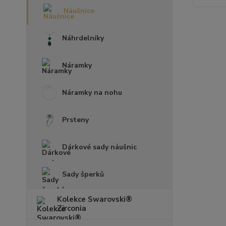
Náušnice
Náhrdelníky
Náramky
Náramky na nohu
Prsteny
Dárkové sady náušnic
Sady šperků
Kolekce Swarovski®
Zirconia