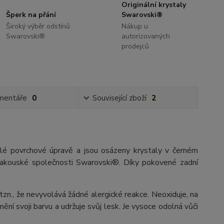
Originální krystaly
Šperk na přání
Swarovski®
Široký výběr odstínů
Nákup u
Swarovski®
autorizovaných
prodejců
mentáře
0
Související zboží
2
esklé povrchové úpravě a jsou osázeny krystaly v černém
y rakouské společnosti Swarovski®. Díky pokovené zadní
 tzn., že nevyvolává žádné alergické reakce. Neoxiduje, na
ění svoji barvu a udržuje svůj lesk. Je vysoce odolná vůči