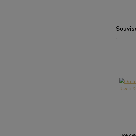
Souvise
Ocelový