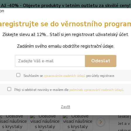
Až -40% - Objevte produkty v letním outletu za skvělé ceny!
Platí do vyprodání zásob.
aregistrujte se do věrnostního progra
🎄 VÁNOCE
Blog
Získejte slevu až 12%... Stačí si jen registrovat uživatelský účet.
Nevíte
Hledat
Zadáním svého emailu obdržíte registrační údaje.
+420
(Po-Pá
Odeslat
perky
Náušnice
Ocelové visací náušnice s krystaly Rivoli Swarovski -
Souhlasím se
zpracováním osobních údajů
pro účely registrace.
ové visací náušnice s krystaly Ri
Přeji si odebírat novinky e-mailem dle
podmínek zpracování osobních údajů
.
Zavřít
Ocelové
lesklé
Jet a v
rakous