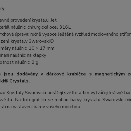
ry:
evné provedení krystalu: Jet
eriál náušnic: chirurgická ocel 316L
rchová úprava: ručně vysoce leštěná (vzhled rhodiovaného stříbr
zení: krystaly Swarovski®
měry náušnic: 10 × 17 mm
ínání náušnic: na klapky
tnost náušnic: 2 g
e jsou dodávány v dárkové krabičce s magnetickým z
ki® Crystals.
a:
Krystaly Swarovski odrážejí světlo a tím vytvářejí krásné b
větla. Na fotografiích se mohou barvy krystalu Swarovski mírn
losti na nastavení barev vašeho monitoru.