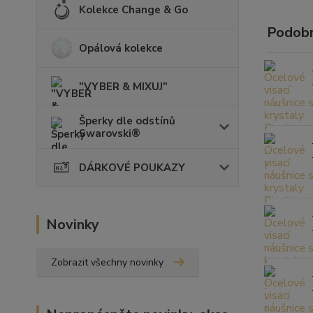
Kolekce Change & Go
Podobn
Opálová kolekce
"VYBER & MIXUJ"
Šperky dle odstínů
Swarovski®
DÁRKOVÉ POUKAZY
Novinky
Zobrazit všechny novinky