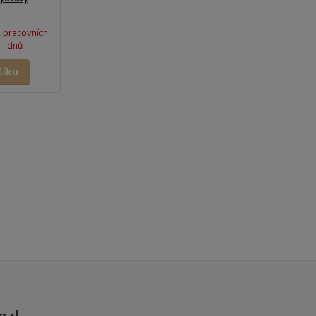
 pracovních
dnů
šíku