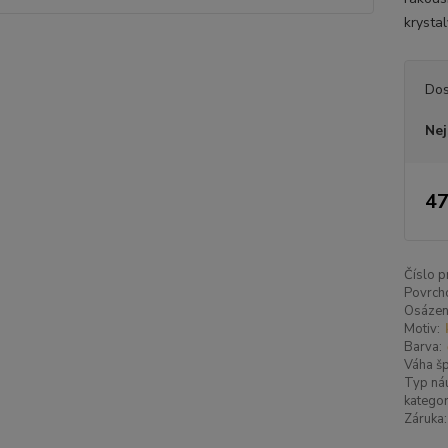
krystal
Dos
Nej
47
Číslo p
Povrch
Osázen
Motiv:
Barva:
Váha šp
Typ náu
kategor
Záruka: