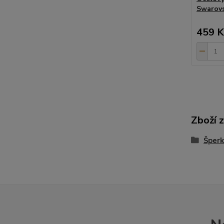
Swarovs
459 K
Zboží 
Šperk