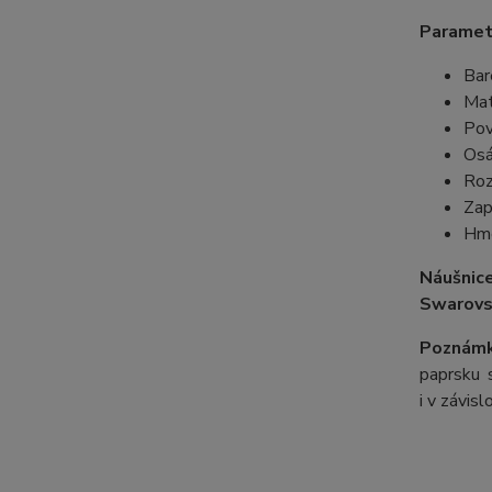
Paramet
Bar
Mat
Pov
Osá
Roz
Zap
Hmo
Náušnic
Swarovs
Poznámk
paprsku s
i v závis