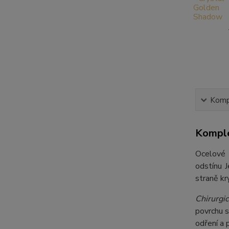
Kompl
Komple
Ocelové v
odstínu 
straně kr
Chirurgic
povrchu s
odření a 