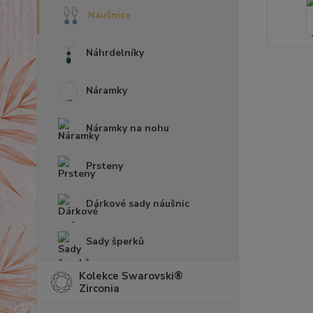
Náušnice
Náhrdelníky
Náramky
Náramky na nohu
Prsteny
Dárkové sady náušnic
Sady šperků
Kolekce Swarovski®
Zirconia