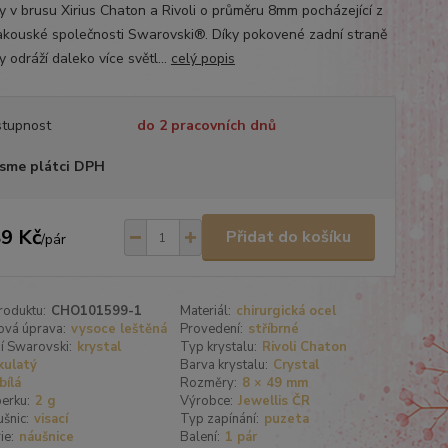
ly v brusu Xirius Chaton a Rivoli o průměru 8mm pocházející z
rakouské společnosti Swarovski®. Díky pokovené zadní straně
y odráží daleko více světl...
celý popis
tupnost
do 2 pracovních dnů
sme plátci DPH
9 Kč
Přidat do košíku
/
pár
roduktu:
CHO101599-1
Materiál:
chirurgická ocel
ová úprava:
vysoce leštěná
Provedení:
stříbrné
í Swarovski:
krystal
Typ krystalu:
Rivoli Chaton
kulatý
Barva krystalu:
Crystal
bílá
Rozměry:
8 × 49 mm
erku:
2 g
Výrobce:
Jewellis ČR
šnic:
visací
Typ zapínání:
puzeta
ie:
náušnice
Balení:
1 pár