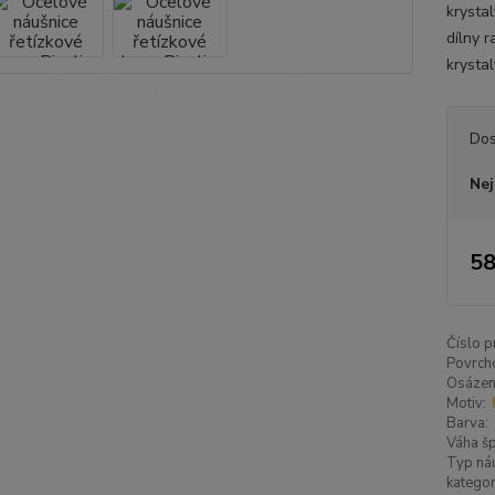
krysta
dílny 
krystal
Dos
Nej
58
Číslo p
Povrch
Osázen
Motiv:
Barva:
Váha šp
Typ náu
kategor