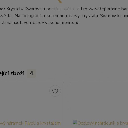
a:
Krystaly Swarovski odrážejí světlo a tím vytvářejí krásné b
větla. Na fotografiích se mohou barvy krystalu Swarovski mírn
losti na nastavení barev vašeho monitoru.
jící zboží
4