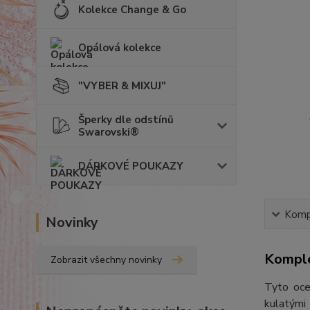
Kolekce Change & Go
Opálová kolekce
"VYBER & MIXUJ"
Šperky dle odstínů
Swarovski®
DÁRKOVÉ POUKAZY
Kompl
Novinky
Komple
Zobrazit všechny novinky
Tyto oce
kulatými