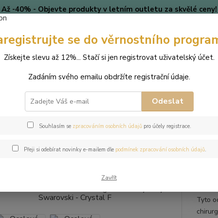
Až -40% - Objevte produkty v letním outletu za skvělé ceny!
Platí do vyprodání zásob.
aregistrujte se do věrnostního progra
🎄 VÁNOCE
Blog
Získejte slevu až 12%... Stačí si jen registrovat uživatelský účet.
Nevíte
Hledat
Zadáním svého emailu obdržíte registrační údaje.
+420
(Po-Pá
Odeslat
perky
Náušnice
Ocelové náušnice řetízkové Long Rivoli s krystaly S
Souhlasím se
zpracováním osobních údajů
pro účely registrace.
ové náušnice řetízkové Long Rivo
Přeji si odebírat novinky e-mailem dle
podmínek zpracování osobních údajů
.
tal F
Zavřít
Tyto o
chirur