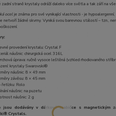
zadní straně krystaly odráží daleko více světla a tak září na vše
ká ocel
je známa pro své vynikající vlastnosti - je hypoalergenní,
e netvoří žádné skvrny. Vyniká svou barevnou stálostí – tzn., nem
poškození.
ry:
evné provedení krystalu: Crystal F
eriál náušnic: chirurgická ocel 316L
rchová úprava: ručně vysoce leštěná (vzhled rhodiovaného stříbr
zení: krystaly Swarovski®
měry náušnic: 8 × 49 mm
měry závěsu: 8 × 45 mm
 řetízku: Rolo
ínání náušnic: na puzetu
tnost náušnic: 2 g
e jsou dodávány v dárkové krabičce s magnetickým z
ki® Crystals.