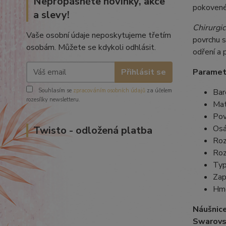
Nepropásněte novinky, akce
pokovené 
a slevy!
Chirurgic
Vaše osobní údaje neposkytujeme třetím
povrchu s
osobám. Můžete se kdykoli odhlásit.
odření a 
Přihlásit se
Paramet
Souhlasím se
zpracováním osobních údajů
za účelem
Bar
rozesílky newsletteru.
Mat
Pov
Osá
Twisto - odložená platba
Roz
Roz
Typ
Zap
Hmo
Náušnic
Swarovs