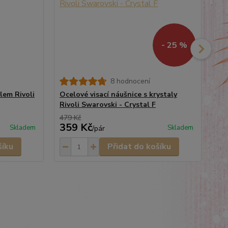
- 25 %
8 hodnocení
lem Rivoli
Ocelové visací náušnice s krystaly
Oc
Rivoli Swarovski - Crystal F
Swa
479 Kč
399
359 Kč
2
Skladem
Skladem
/
pár
šíku
Přidat do košíku