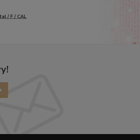
tal / F / CAL
y!
.