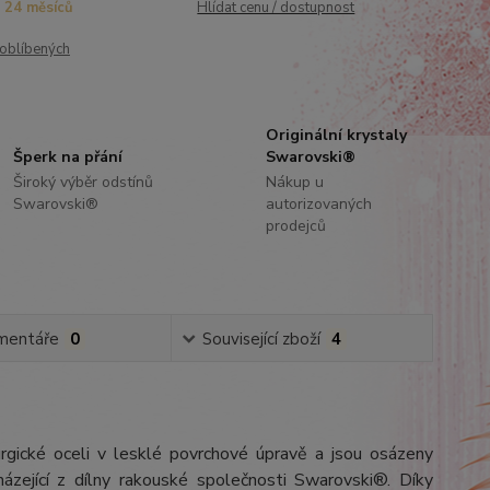
24 měsíců
Hlídat cenu / dostupnost
oblíbených
Originální krystaly
Šperk na přání
Swarovski®
Široký výběr odstínů
Nákup u
Swarovski®
autorizovaných
prodejců
mentáře
0
Související zboží
4
urgické oceli v lesklé povrchové úpravě a jsou osázeny
ázející z dílny rakouské společnosti Swarovski®. Díky