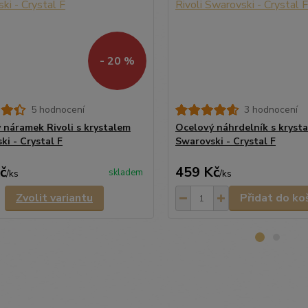
- 20 %
5 hodnocení
3 hodnocení
 náramek Rivoli s krystalem
Ocelový náhrdelník s krysta
ki - Crystal F
Swarovski - Crystal F
č
459 Kč
skladem
/
ks
/
ks
Zvolit variantu
Přidat do ko