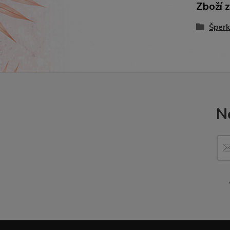
Zboží 
Šperk
N