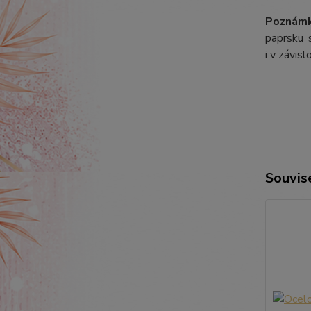
Poznámk
paprsku s
i v závis
Souvise