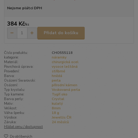
Nejsme plátci DPH
384 Kč
/
ks
Přidat do košíku
Číslo produktu:
CHO555118
kategorie:
náramky
Materiál:
chirurgická ocel
Povrchová úprava:
vysoce leštěná
Provedení:
stříbrné
Barva:
hnědá
Osázení Swarovski:
perla
Osázení:
přírodní kámen
Typ krystalu:
Voskovaná perla
Typ kamene:
Tygří oko
Barva perly:
Crystal
Motiv:
kulatý
Velikost:
8mm
Váha šperku:
18 g
Výrobce:
Jewellis ČR
Záruka:
24 měsíců
Hlídat cenu / dostupnost
Do oblíbených