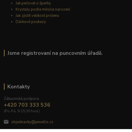
Jak pečovat o šperky
Krystaly podle měsíce narození
Jak zjistit velikost prstenu
Dárkové poukazy
Jsme registrovaní na puncovním úřadě.
Kontakty
Zákaznická podpora
+420 703 333 536
(Po-Pá, 9-15:30 hod.)
objednavky@jewellis.cz