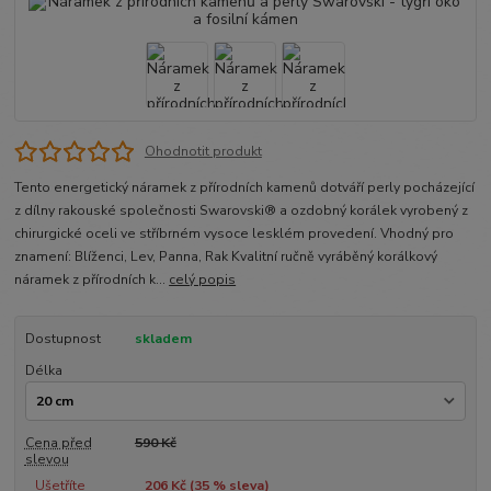
Ohodnotit produkt
Tento energetický náramek z přírodních kamenů dotváří perly pocházející
z dílny rakouské společnosti Swarovski® a ozdobný korálek vyrobený z
chirurgické oceli ve stříbrném vysoce lesklém provedení. Vhodný pro
znamení: Blíženci, Lev, Panna, Rak Kvalitní ručně vyráběný korálkový
náramek z přírodních k...
celý popis
Dostupnost
skladem
Délka
Cena před
590 Kč
slevou
Ušetříte
206 Kč (
35
% sleva)