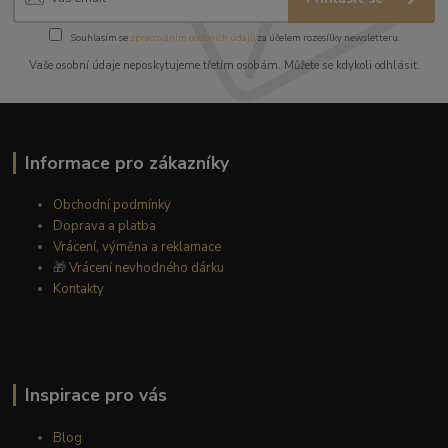
Souhlasím se
zpracováním osobních údajů
za účelem rozesílky newsletteru.
Vaše osobní údaje neposkytujeme třetím osobám. Můžete se kdykoli odhlásit.
Informace pro zákazníky
Obchodní podmínky
Doprava a platba
Vrácení, výměna a reklamace
🎁
Vrácení nevhodného dárku
Kontakty
Inspirace pro vás
Blog