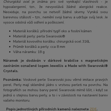
Chirurgická ocel
je známa pro své vynikající vlastnosti - je
hypoalergenní, tzn., že nevyvolává žádné alergické reakce.
Neoxiduje, na povrchu se netvoří žádné skvrny. Vyniká svou
barevnou stálostí – tzn., nemění svoji barvu a udržuje svůj lesk. Je
vysoce odolná vůči odření a poškození.
Materiál korálků: přírodní tygří oko a fosilní kámen
Materiál perly: perla Swarovski®
Materiál kovového korálku: chirurgická ocel 316L
Průměr korálků a perly: cca 8 mm
Váha náramku: 18 g
Náramek je dodáván v dárkové krabičce s magnetickým
zavíráním označené logem Jewellis a Made with Swarovski®
Crystals.
Poznámka:
Voskové perle Swarovski jsou věrné imitace pravých
perel.
Perly mají skleněné jádro s vrstvou perleti na povrchu.
Na
fotografiích se mohou barvy perel Swarovski mírně lišit, i když se
jedná o stejnou barvu perly, a to i v závislosti na nastavení barev
vašeho monitoru.
Popis jednotlivých přírodních kamenů naleznete
ZDE
.