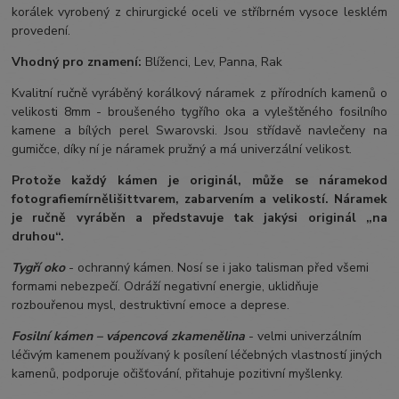
korálek vyrobený z chirurgické oceli ve stříbrném vysoce lesklém
provedení.
Vhodný pro znamení:
Blíženci, Lev, Panna, Rak
Kvalitní ručně vyráběný korálkový náramek z přírodních kamenů o
velikosti 8mm - broušeného tygřího oka a vyleštěného fosilního
kamene a bílých perel Swarovski. Jsou střídavě navlečeny na
gumičce, díky ní je náramek pružný a má univerzální velikost.
Protože každý kámen je originál, může se náramek
od
fotografie
mírně
lišit
tvarem, zabarvením a velikostí
. Náramek
je ručně vyráběn a představuje tak jakýsi originál „na
druhou“.
Tygří oko
- ochranný kámen. Nosí se i jako talisman před všemi
formami nebezpečí. Odráží negativní energie, uklidňuje
rozbouřenou mysl, destruktivní emoce a deprese.
Fosilní kámen – vápencová zkamenělina
- velmi univerzálním
léčivým kamenem používaný k posílení léčebných vlastností jiných
kamenů, podporuje očišťování, přitahuje pozitivní myšlenky.