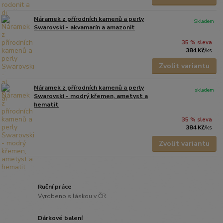
Náramek z přírodních kamenů a perly
Skladem
Swarovski - akvamarín a amazonit
35 % sleva
384 Kč
/
ks
Zvolit variantu
Náramek z přírodních kamenů a perly
skladem
Swarovski - modrý křemen, ametyst a
hematit
35 % sleva
384 Kč
/
ks
Zvolit variantu
Ruční práce
Vyrobeno s láskou v ČR
Dárkové balení