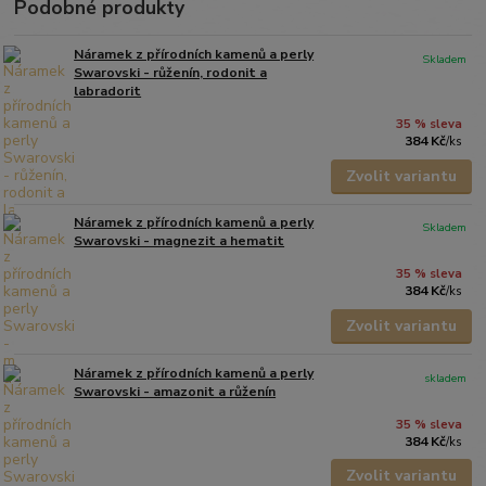
Podobné produkty
Náramek z přírodních kamenů a perly
Skladem
Swarovski - růženín, rodonit a
labradorit
35 % sleva
384 Kč
/
ks
Zvolit variantu
Náramek z přírodních kamenů a perly
Skladem
Swarovski - magnezit a hematit
35 % sleva
384 Kč
/
ks
Zvolit variantu
Náramek z přírodních kamenů a perly
skladem
Swarovski - amazonit a růženín
35 % sleva
384 Kč
/
ks
Zvolit variantu