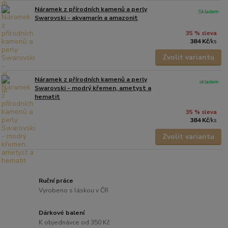
Náramek z přírodních kamenů a perly
Skladem
Swarovski - akvamarín a amazonit
35 % sleva
384 Kč
/
ks
Zvolit variantu
Náramek z přírodních kamenů a perly
skladem
Swarovski - modrý křemen, ametyst a
hematit
35 % sleva
384 Kč
/
ks
Zvolit variantu
Ruční práce
Vyrobeno s láskou v ČR
Dárkové balení
K objednávce od 350 Kč