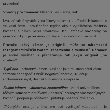
provedení.
Vhodný pro znamení:
Blíženci, Lev, Panna, Rak
Kvalitní ručně vyráběný korálkový náramek z přírodních kamenů o
velikosti 8mm - broušeného tygřího oka a vyleštěného fosilního
kamene a bílých perel Swarovski. Jsou střídavě navlečeny na
gumičce, díky ní je náramek pružný a má univerzální velikost.
Protože každý kámen je originál, může se náramek
od
fotografie
mírně
lišit
tvarem, zabarvením a velikostí
. Náramek
je ručně vyráběn a představuje tak jakýsi originál „na
druhou“.
Tygří oko
- ochranný kámen. Nosí se i jako talisman před všemi
formami nebezpečí. Odráží negativní energie, uklidňuje
rozbouřenou mysl, destruktivní emoce a deprese.
Fosilní kámen – vápencová zkamenělina
- velmi univerzálním
léčivým kamenem používaný k posílení léčebných vlastností jiných
kamenů, podporuje očišťování, přitahuje pozitivní myšlenky.
Chirurgická ocel
je známa pro své vynikající vlastnosti - je