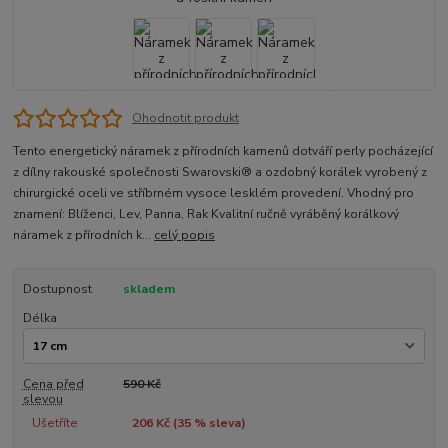
Ohodnotit produkt
Tento energetický náramek z přírodních kamenů dotváří perly pocházející
z dílny rakouské společnosti Swarovski® a ozdobný korálek vyrobený z
chirurgické oceli ve stříbrném vysoce lesklém provedení. Vhodný pro
znamení: Blíženci, Lev, Panna, Rak Kvalitní ručně vyráběný korálkový
náramek z přírodních k...
celý popis
Dostupnost
skladem
Délka
Cena před
590 Kč
slevou
Ušetříte
206 Kč (
35
% sleva)