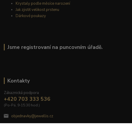
Krystaly podle měsíce narození
Jak zjistit velikost prstenu
Dárkové poukazy
Jsme registrovaní na puncovním úřadě.
Kontakty
Zákaznická podpora
+420 703 333 536
(Po-Pá, 9-15:30 hod.)
objednavky@jewellis.cz