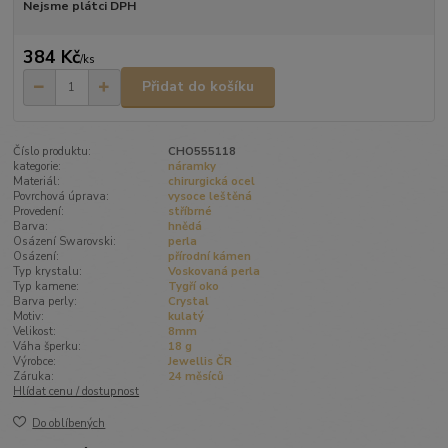
Nejsme plátci DPH
384 Kč
/
ks
Přidat do košíku
Číslo produktu:
CHO555118
kategorie:
náramky
Materiál:
chirurgická ocel
Povrchová úprava:
vysoce leštěná
Provedení:
stříbrné
Barva:
hnědá
Osázení Swarovski:
perla
Osázení:
přírodní kámen
Typ krystalu:
Voskovaná perla
Typ kamene:
Tygří oko
Barva perly:
Crystal
Motiv:
kulatý
Velikost:
8mm
Váha šperku:
18 g
Výrobce:
Jewellis ČR
Záruka:
24 měsíců
Hlídat cenu / dostupnost
Do oblíbených