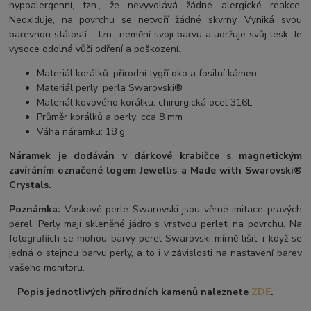
hypoalergenní, tzn., že nevyvolává žádné alergické reakce.
Neoxiduje, na povrchu se netvoří žádné skvrny. Vyniká svou
barevnou stálostí – tzn., nemění svoji barvu a udržuje svůj lesk. Je
vysoce odolná vůči odření a poškození.
Materiál korálků: přírodní tygří oko a fosilní kámen
Materiál perly: perla Swarovski®
Materiál kovového korálku: chirurgická ocel 316L
Průměr korálků a perly: cca 8 mm
Váha náramku: 18 g
Náramek je dodáván v dárkové krabičce s magnetickým
zavíráním označené logem Jewellis a Made with Swarovski®
Crystals.
Poznámka:
Voskové perle Swarovski jsou věrné imitace pravých
perel.
Perly mají skleněné jádro s vrstvou perleti na povrchu.
Na
fotografiích se mohou barvy perel Swarovski mírně lišit, i když se
jedná o stejnou barvu perly, a to i v závislosti na nastavení barev
vašeho monitoru.
Popis jednotlivých přírodních kamenů naleznete
ZDE
.