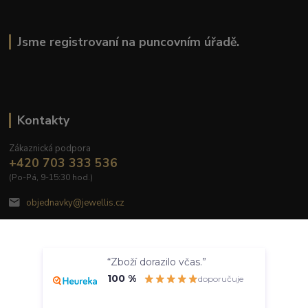
Jsme registrovaní na puncovním úřadě.
Kontakty
Zákaznická podpora
+420 703 333 536
(Po-Pá, 9-15:30 hod.)
objednavky@jewellis.cz
Souhlasím
“Zboží dorazilo včas.”
Nastavení
100 %
doporučuje
© 2020 Jewellis.cz
Souhlas můžete odmítnout
zde
.