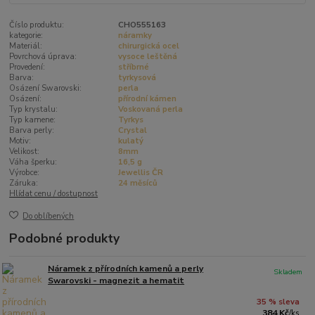
Číslo produktu:
CHO555163
kategorie:
náramky
Materiál:
chirurgická ocel
Povrchová úprava:
vysoce leštěná
Provedení:
stříbrné
Barva:
tyrkysová
Osázení Swarovski:
perla
Osázení:
přírodní kámen
Typ krystalu:
Voskovaná perla
Typ kamene:
Tyrkys
Barva perly:
Crystal
Motiv:
kulatý
Velikost:
8mm
Váha šperku:
16,5 g
Výrobce:
Jewellis ČR
Záruka:
24 měsíců
Hlídat cenu / dostupnost
Do oblíbených
Podobné produkty
Náramek z přírodních kamenů a perly
Skladem
Swarovski - magnezit a hematit
35 % sleva
384 Kč
/
ks