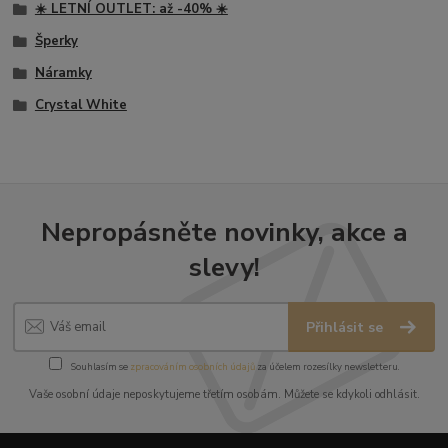
☀️ LETNÍ OUTLET: až -40% ☀️
Šperky
Náramky
Crystal White
Nepropásněte novinky, akce a
slevy!
Přihlásit se
Souhlasím se
zpracováním osobních údajů
za účelem rozesílky newsletteru.
Vaše osobní údaje neposkytujeme třetím osobám. Můžete se kdykoli odhlásit.