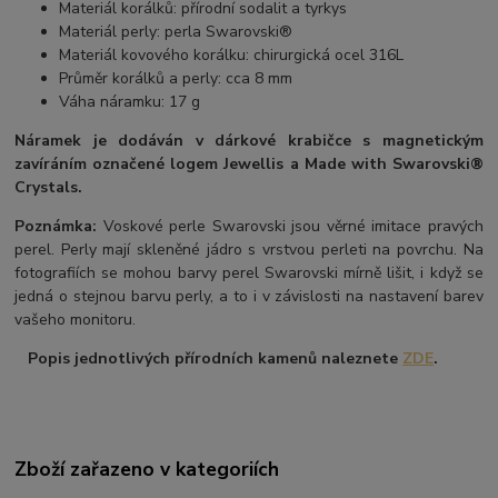
Materiál korálků: přírodní sodalit a tyrkys
Materiál perly: perla Swarovski®
Materiál kovového korálku: chirurgická ocel 316L
Průměr korálků a perly: cca 8 mm
Váha náramku: 17 g
Náramek je dodáván v dárkové krabičce s magnetickým
zavíráním označené logem Jewellis a Made with Swarovski®
Crystals.
Poznámka:
Voskové perle Swarovski jsou věrné imitace pravých
perel.
Perly mají skleněné jádro s vrstvou perleti na povrchu.
Na
fotografiích se mohou barvy perel Swarovski mírně lišit, i když se
jedná o stejnou barvu perly, a to i v závislosti na nastavení barev
vašeho monitoru.
Popis jednotlivých přírodních kamenů naleznete
ZDE
.
Zboží zařazeno v kategoriích