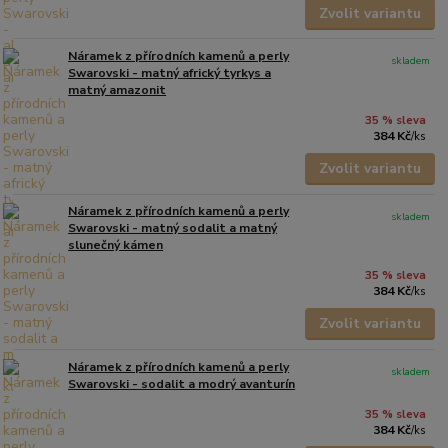
Zvolit variantu
Náramek z přírodních kamenů a perly
skladem
Swarovski - matný africký tyrkys a
matný amazonit
35 % sleva
384 Kč
/
ks
Zvolit variantu
Náramek z přírodních kamenů a perly
skladem
Swarovski - matný sodalit a matný
slunečný kámen
35 % sleva
384 Kč
/
ks
Zvolit variantu
Náramek z přírodních kamenů a perly
skladem
Swarovski - sodalit a modrý avanturín
35 % sleva
384 Kč
/
ks