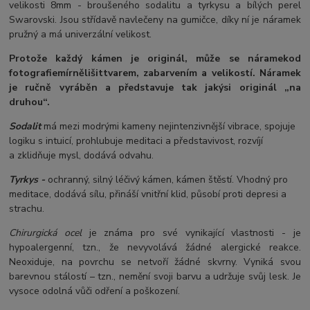
velikosti 8mm - broušeného sodalitu a tyrkysu a bílých perel
Swarovski. Jsou střídavě navlečeny na gumičce, díky ní je náramek
pružný a má univerzální velikost.
Protože každý kámen je originál, může se náramek
od
fotografie
mírně
lišit
tvarem, zabarvením a velikostí
. Náramek
je ručně vyráběn a představuje tak jakýsi originál „na
druhou“.
Sodalit
má mezi modrými kameny nejintenzivnější vibrace, spojuje
logiku s intuicí, prohlubuje meditaci a představivost, rozvíjí
a zklidňuje mysl, dodává odvahu.
Tyrkys -
ochranný, silný léčivý kámen, kámen štěstí. Vhodný pro
meditace, dodává sílu, přináší vnitřní klid, působí proti depresi a
strachu.
Chirurgická ocel
je známa pro své vynikající vlastnosti - je
hypoalergenní, tzn., že nevyvolává žádné alergické reakce.
Neoxiduje, na povrchu se netvoří žádné skvrny. Vyniká svou
barevnou stálostí – tzn., nemění svoji barvu a udržuje svůj lesk. Je
vysoce odolná vůči odření a poškození.