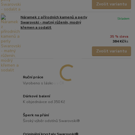
Zvolit variantu
Náramek z přírodních kamenů a perly
Skladem
Swarovski - matný růženín, modrý
křemen a sodalit
35 % sleva
384 Kč
/
ks
Zvolit variantu
Ruční práce
Vyrobeno s láskou v ČR
Dárkové balení
K objednávce od 350 Kč
Šperk na přání
Široký výběr odstínů Swarovski®
Originální krystaly Swarovski®