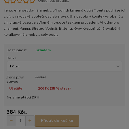
Ohodnotit produkt
Tento energetický náramek z přírodních kamenů dotváří perly pocházející
z dílny rakouské společnosti Swarovski® a ozdobný korálek vyrobený z
chirurgické oceli ve stříbrném vysoce lesklém provedení. Vhodný pro
znamení: Panna, Střelec, Vodnář, Blíženci, Ryby Kvalitní ručně vyráběný
korálkový náramek z...
celý popis
Dostupnost
Skladem
Délka
Cena před
590 Kč
slevou
Ušetříte
206 Kč (
35
% sleva)
Nejsme plátci DPH
384 Kč
/
ks
Přidat do košíku