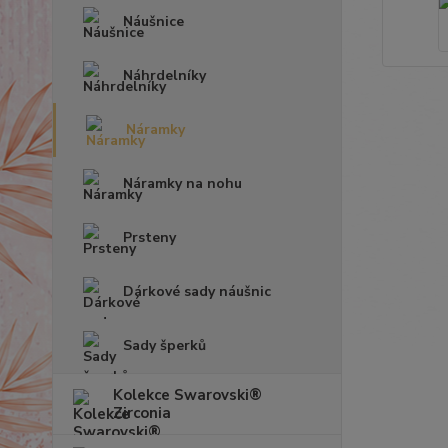
Náušnice
Náhrdelníky
Náramky
Náramky na nohu
Prsteny
Dárkové sady náušnic
Sady šperků
Kolekce Swarovski®
Zirconia