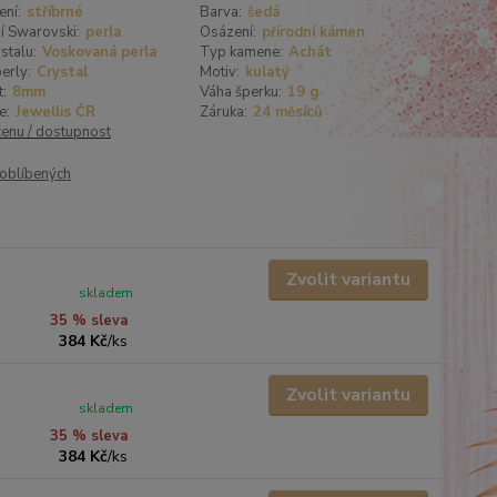
ení:
stříbrné
Barva:
šedá
í Swarovski:
perla
Osázení:
přírodní kámen
stalu:
Voskovaná perla
Typ kamene:
Achát
erly:
Crystal
Motiv:
kulatý
t:
8mm
Váha šperku:
19 g
e:
Jewellis ČR
Záruka:
24 měsíců
cenu / dostupnost
oblíbených
Zvolit variantu
skladem
35 % sleva
384 Kč
/
ks
Zvolit variantu
skladem
35 % sleva
384 Kč
/
ks