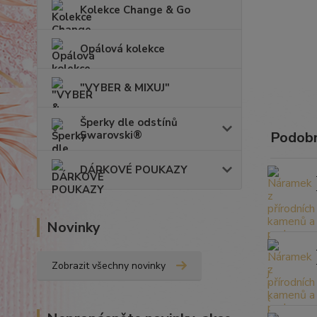
Kolekce Change & Go
Opálová kolekce
"VYBER & MIXUJ"
Šperky dle odstínů
Swarovski®
Podobn
DÁRKOVÉ POUKAZY
Novinky
Zobrazit všechny novinky