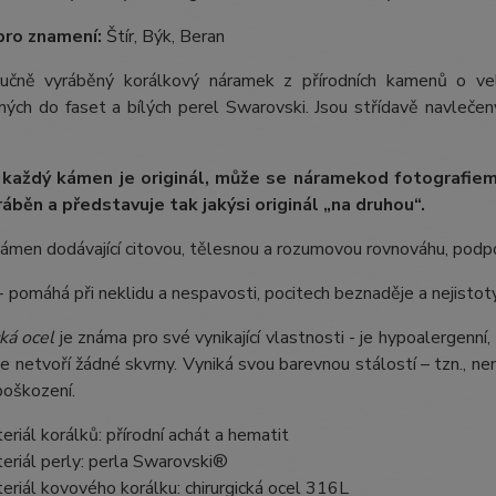
pro znamení:
Štír, Býk, Beran
 ručně vyráběný korálkový náramek z přírodních kamenů o 
ých do faset a bílých perel Swarovski. Jsou střídavě navlečeny
 každý kámen je originál, může se náramek
od fotografie
m
ráběn a představuje tak jakýsi originál „na druhou“.
kámen dodávající citovou, tělesnou a rozumovou rovnováhu, pod
- pomáhá při neklidu a nespavosti, pocitech beznaděje a nejistot
ká ocel
je známa pro své vynikající vlastnosti - je hypoalergenní,
e netvoří žádné skvrny. Vyniká svou barevnou stálostí – tzn., nem
poškození.
eriál korálků: přírodní achát a hematit
eriál perly: perla Swarovski®
eriál kovového korálku: chirurgická ocel 316L