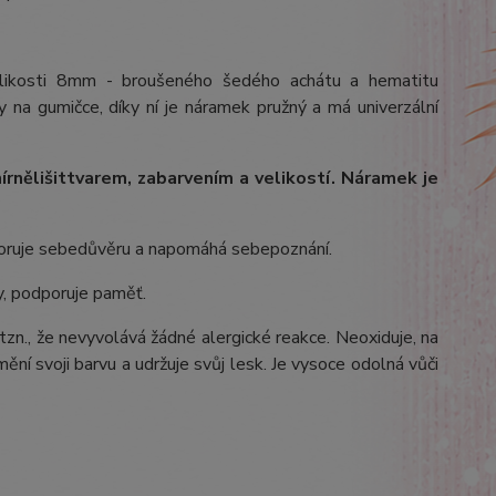
velikosti 8mm - broušeného šedého achátu a hematitu
 na gumičce, díky ní je náramek pružný a má univerzální
írně
lišit
tvarem, zabarvením a velikostí
. Náramek je
poruje sebedůvěru a napomáhá sebepoznání.
y, podporuje paměť.
 tzn., že nevyvolává žádné alergické reakce. Neoxiduje, na
ění svoji barvu a udržuje svůj lesk. Je vysoce odolná vůči