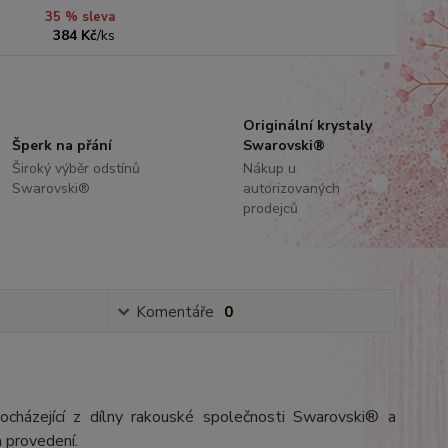
35 % sleva
384 Kč
/
ks
Originální krystaly
Šperk na přání
Swarovski®
Široký výběr odstínů
Nákup u
Swarovski®
autorizovaných
prodejců
Komentáře
0
ocházející z dílny rakouské společnosti Swarovski® a
 provedení.