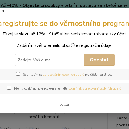
Až -40% - Objevte produkty v letním outletu za skvělé ceny!
Platí do vyprodání zásob.
aregistrujte se do věrnostního progra
🎄 VÁNOCE
Blog
Získejte slevu až 12%... Stačí si jen registrovat uživatelský účet.
Nevíte
Hledat
Zadáním svého emailu obdržíte registrační údaje.
+420
(Po-Pá
Odeslat
perky
Náramky
Náramek z přírodních kamenů a perly Swarovski - še
Souhlasím se
zpracováním osobních údajů
pro účely registrace.
mek z přírodních kamenů a perly
Přeji si odebírat novinky e-mailem dle
podmínek zpracování osobních údajů
.
tit
Zavřít
Tento 
pocház