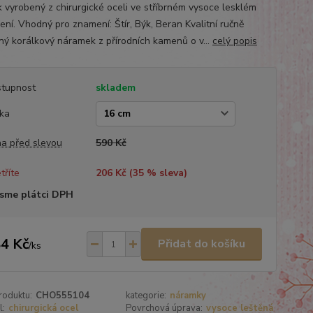
k vyrobený z chirurgické oceli ve stříbrném vysoce lesklém
ení. Vhodný pro znamení: Štír, Býk, Beran Kvalitní ručně
ný korálkový náramek z přírodních kamenů o v...
celý popis
tupnost
skladem
ka
a před slevou
590 Kč
tříte
206 Kč (
35
% sleva)
sme plátci DPH
4 Kč
Přidat do košíku
/
ks
roduktu:
CHO555104
kategorie:
náramky
l:
chirurgická ocel
Povrchová úprava:
vysoce leštěná