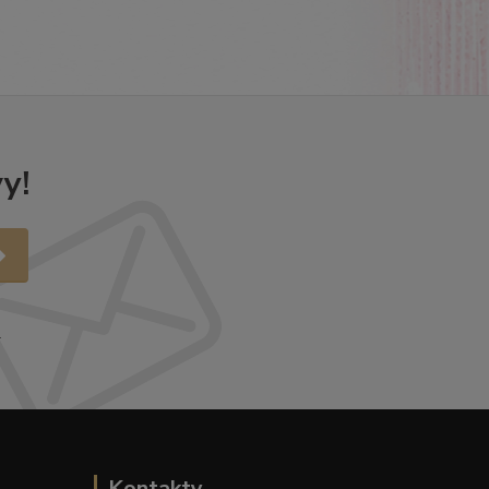
y!
.
Kontakty