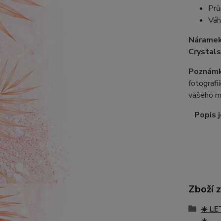
Prů
Váh
Náramek
Crystals
Poznámk
fotografi
vašeho m
Popis j
Zboží 
☀️ LE