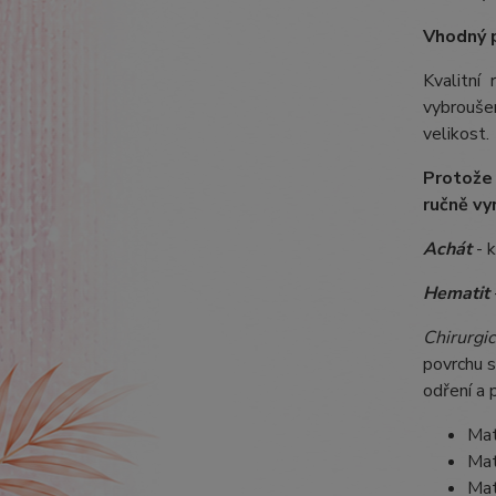
Vhodný 
Kvalitní
vybroušen
velikost.
Protože
ručně vy
Achát
- 
Hematit
Chirurgic
povrchu s
odření a 
Mat
Mat
Mat