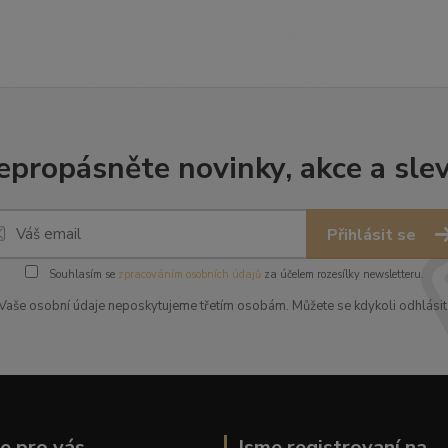
epropásněte novinky, akce a slev
Přihlásit se
Souhlasím se
zpracováním osobních údajů
za účelem rozesílky newsletteru.
Vaše osobní údaje neposkytujeme třetím osobám. Můžete se kdykoli odhlásit
ce pro vás
Jsme registrovaní na