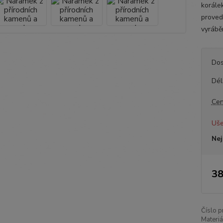
korále
proved
vyrábě
Dos
Dél
Cen
Uše
Nej
38
Číslo p
Materiá