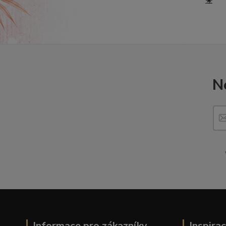
☀️
N
Informace pro zákazníky
Inspira