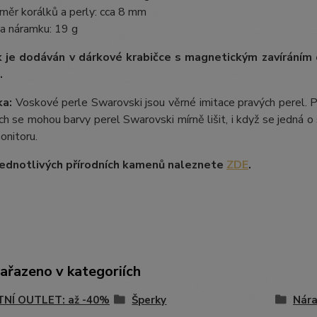
měr korálků a perly: cca 8 mm
a náramku: 19 g
 je dodáván v dárkové krabičce s magnetickým zavíráním
.
a:
Voskové perle Swarovski jsou věrné imitace pravých perel.
P
ích se mohou barvy perel Swarovski mírně lišit, i když se jedná o 
onitoru.
ednotlivých přírodních kamenů naleznete
ZDE
.
zařazeno v kategoriích
TNÍ OUTLET: až -40%
Šperky
Nár