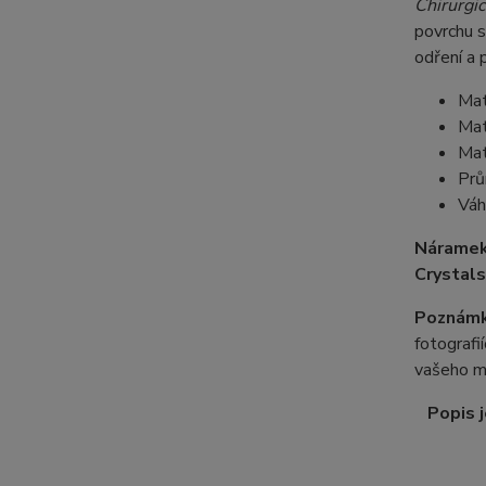
Chirurgic
povrchu s
odření a 
Mat
Mat
Mat
Prů
Váh
Náramek
Crystals
Poznámk
fotografi
vašeho m
Popis j