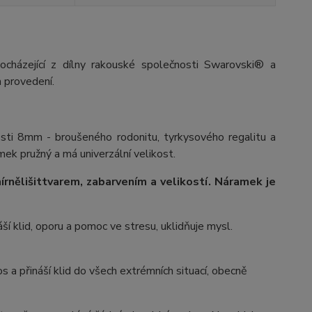
ocházející z dílny rakouské společnosti Swarovski® a
 provedení.
osti 8mm - broušeného rodonitu, tyrkysového regalitu a
mek pružný a má univerzální velikost.
írně
lišit
tvarem, zabarvením a velikostí
. Náramek je
áší klid, oporu a pomoc ve stresu, uklidňuje mysl.
s a přináší klid do všech extrémních situací, obecně