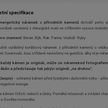
tní specifikace
nergetický náramek z přírodních kamenů
dotváří perly p
orálek vyrobený z chirurgické oceli ve stříbrném vysoce lesklém
pro znamení:
Beran, Býk, Rak, Panna, Vodnář, Ryby
 ručně vyráběný korálkový náramek z přírodních kamenů o velik
rel Swarovski. Jsou střídavě navlečeny na gumičce, díky ní je nára
 každý kámen je originál, může se náramek
od fotografie
m
ráběn a představuje tak jakýsi originál „na druhou“.
(Jaspis)
- ochranný kámen před fyzickými i duševními riziky – přin
negativní energie.
e kámen štěstí, radosti a lásky. Pomáhá relaxovat a zvládat chao
 u člověka rovnováhu.