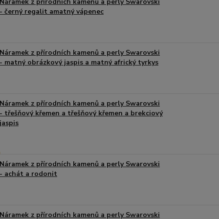
Náramek z přírodních kamenů a perly Swarovski
- černý regalit amatný vápenec
Náramek z přírodních kamenů a perly Swarovski
- matný obrázkový jaspis a matný africký tyrkys
Náramek z přírodních kamenů a perly Swarovski
- třešňový křemen a třešňový křemen a brekciový
jaspis
Náramek z přírodních kamenů a perly Swarovski
- achát a rodonit
Náramek z přírodních kamenů a perly Swarovski