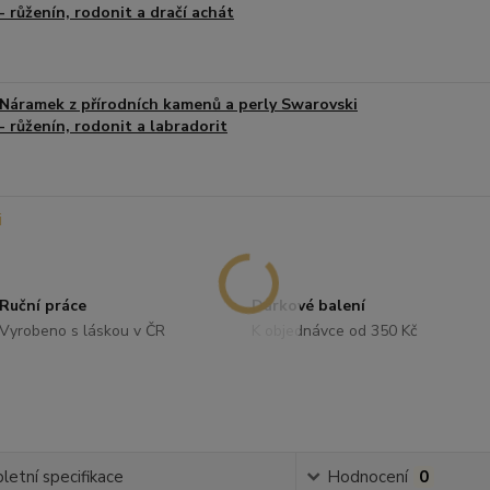
- růženín, rodonit a dračí achát
Náramek z přírodních kamenů a perly Swarovski
- růženín, rodonit a labradorit
Ruční práce
Dárkové balení
Vyrobeno s láskou v ČR
K objednávce od 350 Kč
etní specifikace
Hodnocení
0