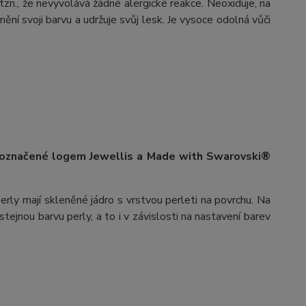
 tzn., že nevyvolává žádné alergické reakce. Neoxiduje, na
ění svoji barvu a udržuje svůj lesk. Je vysoce odolná vůči
 označené logem Jewellis a Made with Swarovski®
erly mají skleněné jádro s vrstvou perleti na povrchu.
Na
stejnou barvu perly, a to i v závislosti na nastavení barev