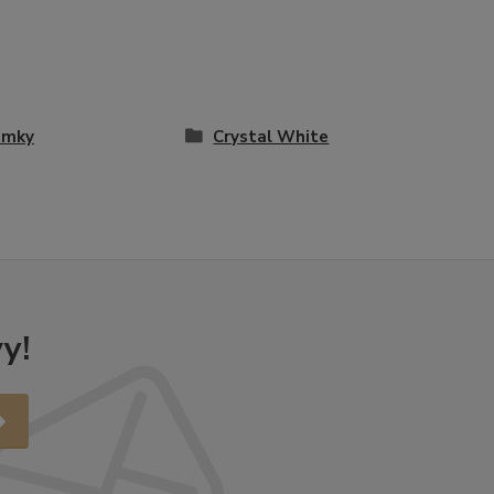
amky
Crystal White
y!