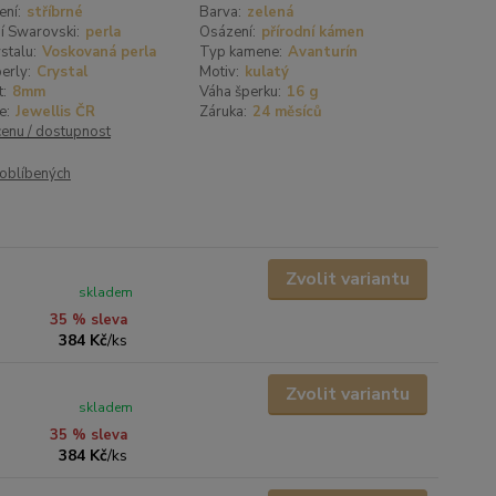
ení:
stříbrné
Barva:
zelená
í Swarovski:
perla
Osázení:
přírodní kámen
stalu:
Voskovaná perla
Typ kamene:
Avanturín
erly:
Crystal
Motiv:
kulatý
t:
8mm
Váha šperku:
16 g
e:
Jewellis ČR
Záruka:
24 měsíců
cenu / dostupnost
oblíbených
Zvolit variantu
skladem
35 % sleva
384 Kč
/
ks
Zvolit variantu
skladem
35 % sleva
384 Kč
/
ks