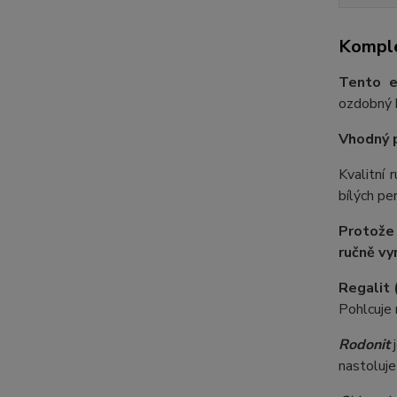
Komple
Tento e
ozdobný k
Vhodný 
Kvalitní
bílých pe
Protože
ručně vy
Regalit 
Pohlcuje 
Rodonit
j
nastoluje