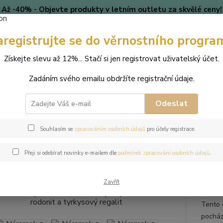
Až -40% - Objevte produkty v letním outletu za skvělé ceny!
Platí do vyprodání zásob.
aregistrujte se do věrnostního progra
🎄 VÁNOCE
Blog
Získejte slevu až 12%... Stačí si jen registrovat uživatelský účet.
Nevíte
Hledat
Zadáním svého emailu obdržíte registrační údaje.
+420
(Po-Pá
Odeslat
perky
Náramky
Náramek z přírodních kamenů a perly Swarovski - rod
Souhlasím se
zpracováním osobních údajů
pro účely registrace.
mek z přírodních kamenů a perly
Přeji si odebírat novinky e-mailem dle
podmínek zpracování osobních údajů
.
ysový regalit
Zavřít
Tento 
pocház