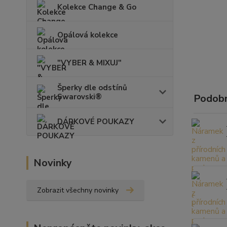
Kolekce Change & Go
Opálová kolekce
"VYBER & MIXUJ"
Šperky dle odstínů
Swarovski®
Podobn
DÁRKOVÉ POUKAZY
Novinky
Zobrazit všechny novinky