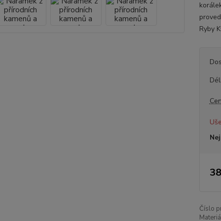
korále
proved
Ryby K
Dos
Dél
Cen
Uše
Nej
38
Číslo p
Materiá