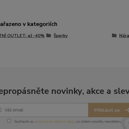
zařazeno v kategoriích
TNÍ OUTLET: až -40%
Šperky
Nár
epropásněte novinky, akce a slev
Přihlásit se
Souhlasím se
zpracováním osobních údajů
za účelem rozesílky newsletteru.