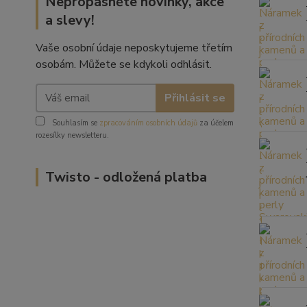
Nepropásněte novinky, akce
a slevy!
Vaše osobní údaje neposkytujeme třetím
osobám. Můžete se kdykoli odhlásit.
Přihlásit se
Souhlasím se
zpracováním osobních údajů
za účelem
rozesílky newsletteru.
Twisto - odložená platba