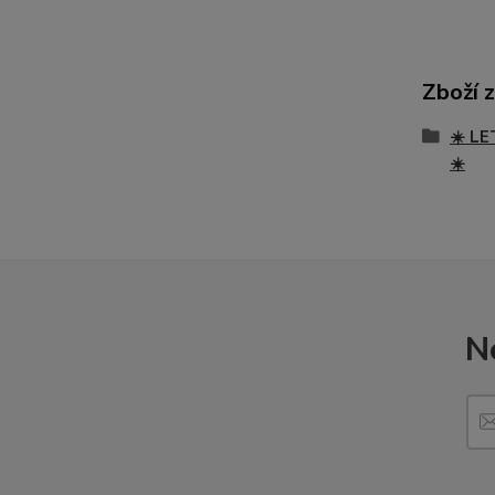
Zboží 
☀️ LE
☀️
N