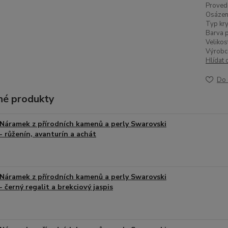
Proved
Osázen
Typ kry
Barva p
Velikos
Výrobc
Hlídat 
Do 
é produkty
Náramek z přírodních kamenů a perly Swarovski
- růženín, avanturín a achát
Náramek z přírodních kamenů a perly Swarovski
- černý regalit a brekciový jaspis