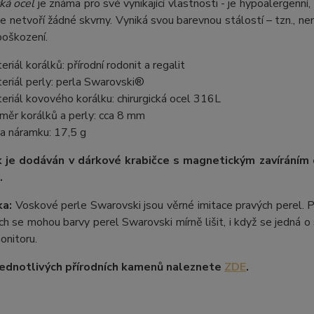
ká ocel
je známa pro své vynikající vlastnosti - je hypoalergenní,
e netvoří žádné skvrny. Vyniká svou barevnou stálostí – tzn., nem
poškození.
eriál korálků: přírodní rodonit a regalit
eriál perly: perla Swarovski®
eriál kovového korálku: chirurgická ocel 316L
měr korálků a perly: cca 8 mm
a náramku: 17,5 g
 je dodáván v dárkové krabičce s magnetickým zavíráním
.
a:
Voskové perle Swarovski jsou věrné imitace pravých perel.
P
ích se mohou barvy perel Swarovski mírně lišit, i když se jedná o 
onitoru.
ednotlivých přírodních kamenů naleznete
ZDE
.