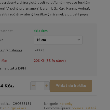
k vyrobený z chirurgické oceli ve stříbrném vysoce lesklém
ení. Vhodný pro znamení: Beran, Býk, Rak, Panna, Vodnář,
valitní ručně vyráběný korálkový náramek z p...
celý popis
tupnost
skladem
ka
a před slevou
590 Kč
tříte
206 Kč (
35
% sleva)
sme plátci DPH
4 Kč
Přidat do košíku
/
ks
roduktu:
CHO555151
kategorie:
náramky
l:
chirurgická ocel
Povrchová úprava:
vysoce leštěná