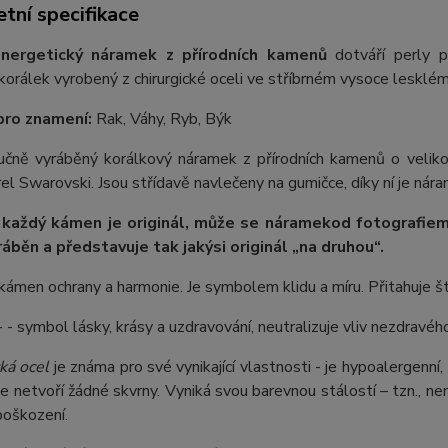
tní specifikace
nergetický náramek z přírodních kamenů
dotváří perly p
orálek vyrobený z chirurgické oceli ve stříbrném vysoce lesklém
pro znamení:
Rak, Váhy, Ryb, Býk
 ručně vyráběný korálkový náramek z přírodních kamenů o velik
rel Swarovski. Jsou střídavě navlečeny na gumičce, díky ní je nára
 každý kámen je originál, může se náramek
od fotografie
m
ráběn a představuje tak jakýsi originál „na druhou“.
kámen ochrany a harmonie. Je symbolem klidu a míru. Přitahuje št
 - symbol lásky, krásy a uzdravování, neutralizuje vliv nezdravé
ká ocel
je známa pro své vynikající vlastnosti - je hypoalergenní,
e netvoří žádné skvrny. Vyniká svou barevnou stálostí – tzn., nem
poškození.