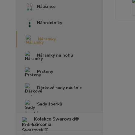
Náušnice
Náhrdelníky
Náramky
Náramky na nohu
Prsteny
Dárkové sady náušnic
Sady šperků
Kolekce Swarovski®
Zirconia