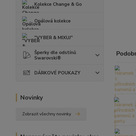
Kolekce Change & Go
Opálová kolekce
"VYBER & MIXUJ"
Šperky dle odstínů
Podobn
Swarovski®
DÁRKOVÉ POUKAZY
Novinky
Zobrazit všechny novinky