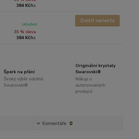
384 Kč
/
ks
Zvolit variantu
skladem
35 % sleva
384 Kč
/
ks
Originální krystaly
Šperk na přání
Swarovski®
Široký výběr odstínů
Nákup u
Swarovski®
autorizovaných
prodejců
Komentáře
0