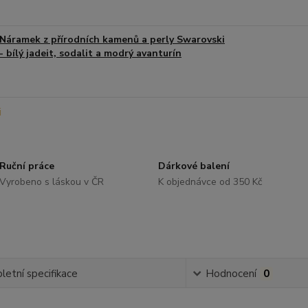
Náramek z přírodních kamenů a perly Swarovski
- bílý jadeit, sodalit a modrý avanturín
Ruční práce
Dárkové balení
Vyrobeno s láskou v ČR
K objednávce od 350 Kč
etní specifikace
Hodnocení
0