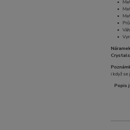
Mat
Mat
Mat
Prů
Váh
Vyr
Náramek
Crystals
Poznámk
i když se
Popis j