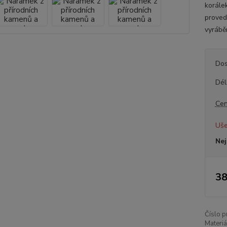
korále
proved
vyrábě
Dos
Dél
Cen
Uše
Nej
38
Číslo p
Materiá