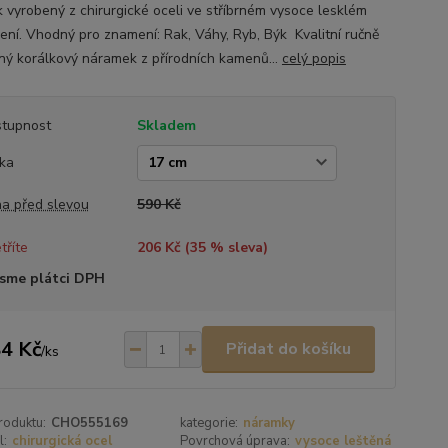
k vyrobený z chirurgické oceli ve stříbrném vysoce lesklém
ení. Vhodný pro znamení: Rak, Váhy, Ryb, Býk Kvalitní ručně
ný korálkový náramek z přírodních kamenů...
celý popis
tupnost
Skladem
ka
a před slevou
590 Kč
tříte
206 Kč (
35
% sleva)
sme plátci DPH
4 Kč
Přidat do košíku
/
ks
roduktu:
CHO555169
kategorie:
náramky
l:
chirurgická ocel
Povrchová úprava:
vysoce leštěná