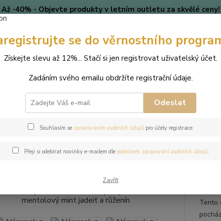
Až -40% - Objevte produkty v letním outletu za skvělé ceny!
Platí do vyprodání zásob.
aregistrujte se do věrnostního progra
🎄 VÁNOCE
Blog
Získejte slevu až 12%... Stačí si jen registrovat uživatelský účet.
Nevíte
Hledat
Zadáním svého emailu obdržíte registrační údaje.
+420
(Po-Pá
Odeslat
perky
Náramky
Náramek z přírodních kamenů a perly Swarovski - me
Souhlasím se
zpracováním osobních údajů
pro účely registrace.
mek z přírodních kamenů a perl
Přeji si odebírat novinky e-mailem dle
podmínek zpracování osobních údajů
.
 jadeit a růženín
Zavřít
Tento 
pocház