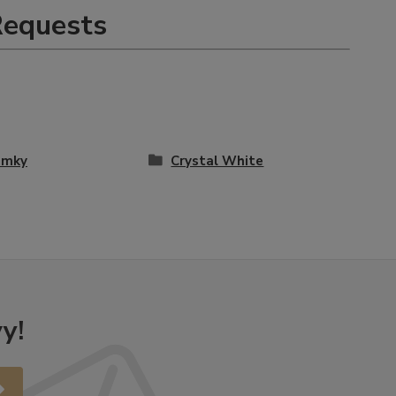
Requests
amky
Crystal White
y!