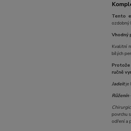
Komple
Tento e
ozdobný k
Vhodný 
Kvalitní
bílých pe
Protože
ručně vy
Jadeit
je 
Růženín
-
Chirurgic
povrchu s
odření a 