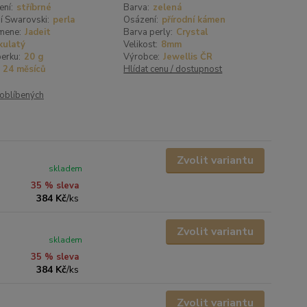
ení:
stříbrné
Barva:
zelená
í Swarovski:
perla
Osázení:
přírodní kámen
mene:
Jadeit
Barva perly:
Crystal
kulatý
Velikost:
8mm
erku:
20 g
Výrobce:
Jewellis ČR
24 měsíců
Hlídat cenu / dostupnost
oblíbených
Zvolit variantu
skladem
35 % sleva
384 Kč
/
ks
Zvolit variantu
skladem
35 % sleva
384 Kč
/
ks
Zvolit variantu