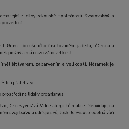
ocházející z dílny rakouské společnosti Swarovski® a
 provedení.
osti 8mm - broušeného fasetovaného jadeitu, růženínu a
mek pružný a má univerzální velikost.
írně
lišit
tvarem, zabarvením a velikostí
. Náramek je
ěstí a přátelství.
ho prostředí na lidský organismus
 tzn., že nevyvolává žádné alergické reakce. Neoxiduje, na
ění svoji barvu a udržuje svůj lesk. Je vysoce odolná vůči