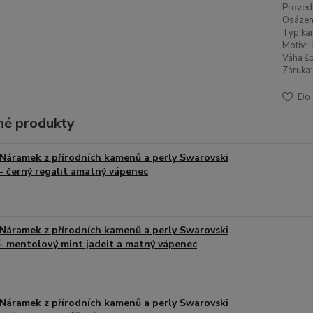
Proved
Osázen
Typ ka
Motiv:
Váha šp
Záruka:
Do 
é produkty
Náramek z přírodních kamenů a perly Swarovski
- černý regalit amatný vápenec
Náramek z přírodních kamenů a perly Swarovski
- mentolový mint jadeit a matný vápenec
Náramek z přírodních kamenů a perly Swarovski