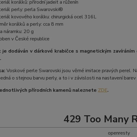
eriál korálků: přírodní jadeit a růženín
eriál perly: perla Swarovski®
eriál kovového korálku: chirurgická ocel 316L
měr korálků a perly: cca 8 mm
a náramku: 20 g
oben v České republice
 je dodáván v dárkové krabičce s magnetickým zavíráním
.
a:
Voskové perle Swarovski jsou věrné imitace pravých perel. Na
 jedná o stejnou barvu perly, a to i v závislosti na nastavení bare
ednotlivých přírodních kamenů naleznete
ZDE
.
429 Too Many 
openresty