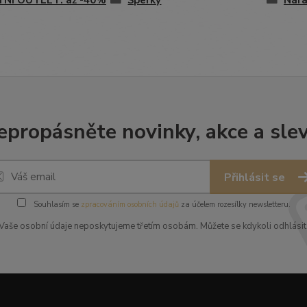
TNÍ OUTLET: až -40%
Šperky
Nár
epropásněte novinky, akce a slev
Přihlásit se
Souhlasím se
zpracováním osobních údajů
za účelem rozesílky newsletteru.
Vaše osobní údaje neposkytujeme třetím osobám. Můžete se kdykoli odhlásit