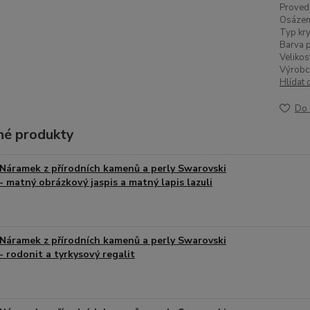
Proved
Osázen
Typ kry
Barva p
Velikos
Výrobc
Hlídat 
Do 
é produkty
Náramek z přírodních kamenů a perly Swarovski
- matný obrázkový jaspis a matný lapis lazuli
Náramek z přírodních kamenů a perly Swarovski
- rodonit a tyrkysový regalit