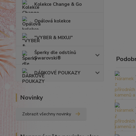
Kolekce Change & Go
Opálová kolekce
"VYBER & MIXUJ"
Šperky dle odstínů
Swarovski®
Podobn
DÁRKOVÉ POUKAZY
Novinky
Zobrazit všechny novinky