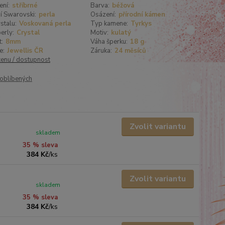
ení:
stříbrné
Barva:
béžová
í Swarovski:
perla
Osázení:
přírodní kámen
stalu:
Voskovaná perla
Typ kamene:
Tyrkys
erly:
Crystal
Motiv:
kulatý
t:
8mm
Váha šperku:
18 g
e:
Jewellis ČR
Záruka:
24 měsíců
cenu / dostupnost
oblíbených
Zvolit variantu
skladem
35 % sleva
384 Kč
/
ks
Zvolit variantu
skladem
35 % sleva
384 Kč
/
ks