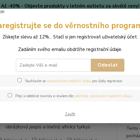
Až -40% - Objevte produkty v letním outletu za skvělé ceny!
Platí do vyprodání zásob.
aregistrujte se do věrnostního progra
🎄 VÁNOCE
Blog
Získejte slevu až 12%... Stačí si jen registrovat uživatelský účet.
Nevíte
Hledat
Zadáním svého emailu obdržíte registrační údaje.
+420
(Po-Pá
Odeslat
perky
Náramky
Náramek z přírodních kamenů a perly Swarovski - ma
Souhlasím se
zpracováním osobních údajů
pro účely registrace.
mek z přírodních kamenů a perl
Přeji si odebírat novinky e-mailem dle
podmínek zpracování osobních údajů
.
zkový jaspis a matný africký tyr
Zavřít
Tento 
pocház