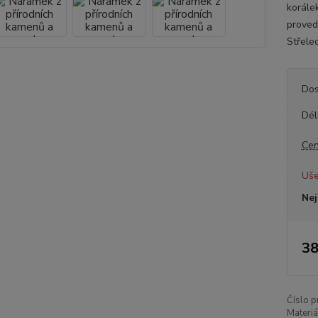
korále
proved
Střele
Dos
Dél
Cen
Uše
Nej
38
Číslo p
Materiá