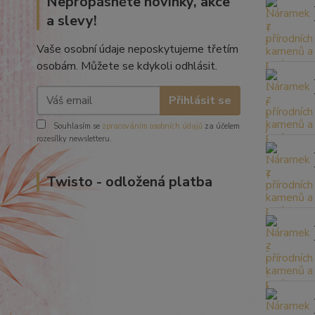
Nepropásněte novinky, akce
a slevy!
Vaše osobní údaje neposkytujeme třetím
osobám. Můžete se kdykoli odhlásit.
Přihlásit se
Souhlasím se
zpracováním osobních údajů
za účelem
rozesílky newsletteru.
Twisto - odložená platba