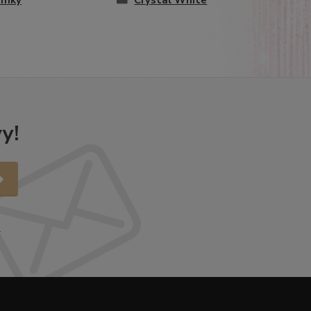
amky
Crystal White
y!
.