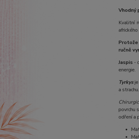
Vhodný 
Kvalitní
afrického
Protože
ručně vy
Jaspis
- 
energie.
Tyrkys
je
a strachu.
Chirurgic
povrchu s
odření a 
Mat
Mat