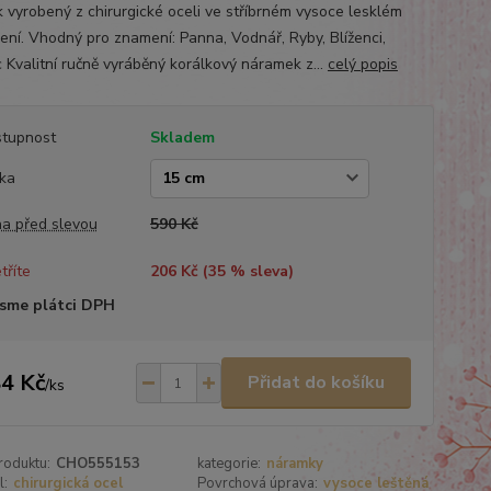
k vyrobený z chirurgické oceli ve stříbrném vysoce lesklém
ení. Vhodný pro znamení: Panna, Vodnář, Ryby, Blíženci,
c Kvalitní ručně vyráběný korálkový náramek z...
celý popis
tupnost
Skladem
ka
a před slevou
590 Kč
tříte
206 Kč (
35
% sleva)
sme plátci DPH
4 Kč
Přidat do košíku
/
ks
roduktu:
CHO555153
kategorie:
náramky
l:
chirurgická ocel
Povrchová úprava:
vysoce leštěná