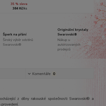
35 % sleva
384 Kč
/
ks
Originální krystaly
Šperk na přání
Swarovski®
Široký výběr odstínů
Nákup u
Swarovski®
autorizovaných
prodejců
Komentáře
0
ocházející z dílny rakouské společnosti Swarovski® a
 provedení.