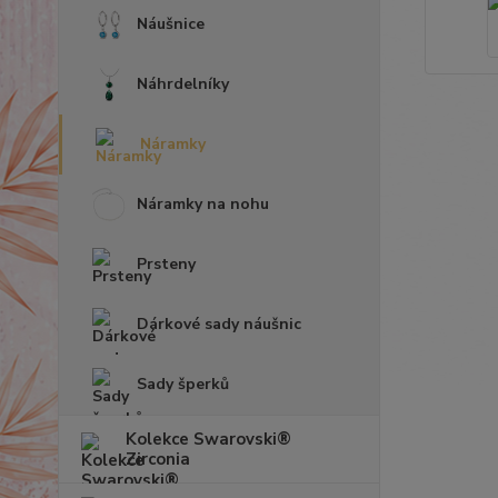
Náušnice
Náhrdelníky
Náramky
Náramky na nohu
Prsteny
Dárkové sady náušnic
Sady šperků
Kolekce Swarovski®
Zirconia