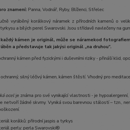
pro znamení:
Panna, Vodnář, Ryby, Blíženci, Střelec
 ručně vyráběný korálkový náramek z přírodních kamenů o vel
 tyrkysu a bílých perel Swarovski. Jsou střídavě navlečeny na gumi
 každý kámen je originál, může se náramek
od fotografie
m
ráběn a představuje tak jakýsi originál „na druhou“.
ochranný kámen před fyzickými i duševními riziky - přináší klid, o
 ochranný, silný léčivý kámen, kámen štěstí. Vhodný pro meditace, d
ká ocel
je známa pro své vynikající vlastnosti - je hypoalergenní,
e netvoří žádné skvrny. Vyniká svou barevnou stálostí – tzn., nem
poškození.
eriál korálků: přírodní jaspis a tyrkys
eriál perly: perla Swarovski®