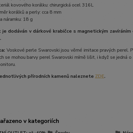
eriál kovového korálku: chirurgická ocel 316L
měr korálků a perly: cca 8 mm
a náramku: 18 g
 je dodáván v dárkové krabičce s magnetickým zavíráním
.
a:
Voskové perle Swarovski jsou věrné imitace pravých perel.
P
ích se mohou barvy perel Swarovski mírně lišit, i když se jedná o 
onitoru.
ednotlivých přírodních kamenů naleznete
ZDE
.
zařazeno v kategoriích