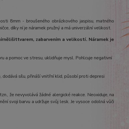
ikosti 8mm - broušeného obrázkového jaspisu, matného
čce, díky ní je náramek pružný a má univerzální velikost.
írně
lišit
tvarem, zabarvením a velikostí
. Náramek je
poru a pomoc ve stresu, uklidňuje mysl. Pohlcuje negativní
odává sílu, přináší vnitřní klid, působí proti depresi
 tzn., že nevyvolává žádné alergické reakce. Neoxiduje, na
ění svoji barvu a udržuje svůj lesk. Je vysoce odolná vůči