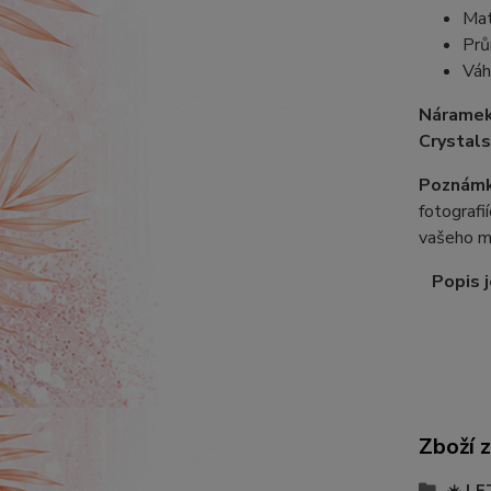
Mat
Prů
Váh
Náramek
Crystals
Poznámk
fotografi
vašeho m
Popis j
Zboží 