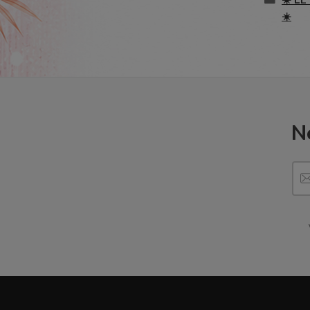
☀️ LE
☀️
N