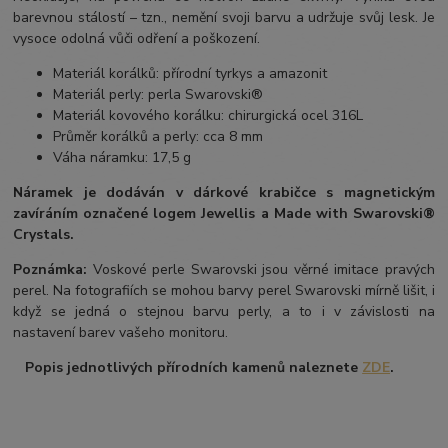
barevnou stálostí – tzn., nemění svoji barvu a udržuje svůj lesk. Je
vysoce odolná vůči odření a poškození.
Materiál korálků: přírodní tyrkys a amazonit
Materiál perly: perla Swarovski®
Materiál kovového korálku: chirurgická ocel 316L
Průměr korálků a perly: cca 8 mm
Váha náramku: 17,5 g
Náramek je dodáván v dárkové krabičce s magnetickým
zavíráním označené logem Jewellis a Made with Swarovski®
Crystals.
Poznámka:
Voskové perle Swarovski jsou věrné imitace pravých
perel. Na fotografiích se mohou barvy perel Swarovski mírně lišit, i
když se jedná o stejnou barvu perly, a to i v závislosti na
nastavení barev vašeho monitoru.
Popis jednotlivých přírodních kamenů naleznete
ZDE
.