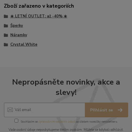
Zboží zařazeno v kategoriích
☀️ LETNÍ OUTLET: až -40% ☀️
Šperky
Náramky
Crystal White
Nepropásněte novinky, akce a
slevy!
Přihlásit se
Souhlasím se
zpracováním osobních údajů
za účelem rozesílky newsletteru.
Vaše osobní údaje neposkytujeme třetím osobám. Můžete se kdykoli odhlásit.