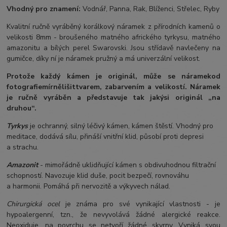
Vhodný pro znamení:
Vodnář, Panna, Rak, Blíženci, Střelec, Ryby
Kvalitní ručně vyráběný korálkový náramek z přírodních kamenů o
velikosti 8mm - broušeného matného afrického tyrkysu, matného
amazonitu a bílých perel Swarovski. Jsou střídavě navlečeny na
gumičce, díky ní je náramek pružný a má univerzální velikost.
Protože každý kámen je originál, může se náramek
od
fotografie
mírně
lišit
tvarem, zabarvením a velikostí
. Náramek
je ručně vyráběn a představuje tak jakýsi originál „na
druhou“.
Tyrkys
je ochranný, silný léčivý kámen, kámen štěstí. Vhodný pro
meditace, dodává sílu, přináší vnitřní klid, působí proti depresi
a strachu.
Amazonit
- mimořádně uklidňující kámen s obdivuhodnou filtrační
schopností. Navozuje klid duše, pocit bezpečí, rovnováhu
a harmonii. Pomáhá při nervozitě a výkyvech nálad.
Chirurgická ocel
je známa pro své vynikající vlastnosti - je
hypoalergenní, tzn., že nevyvolává žádné alergické reakce.
Neoxiduje, na povrchu se netvoří žádné skvrny. Vyniká svou