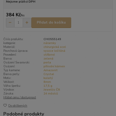
Nejsme plátci DPH
384 Kč
/
ks
Přidat do košíku
Číslo produktu:
CHO555149
kategorie:
náramky
Materiál:
chirurgická ocel
Povrchová úprava:
vysoce leštěná
Provedení:
stříbrné
Barva:
zelená
Osázení Swarovski:
perla
Osázení:
přírodní kámen
Typ kamene:
Amazonit
Barva perly:
Crystal
Motiv:
kulatý
Velikost:
8mm
Váha šperku:
17,5 g
Výrobce:
Jewellis ČR
Záruka:
24 měsíců
Hlídat cenu / dostupnost
Do oblíbených
Podobné produkty