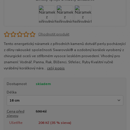
Ohodnotit produkt
Tento energetický náramek z přírodních kamenů dotváří perly pocházející
z dílny rakouské společnosti Swarovski® a ozdobný korálek vyrobený z
chirurgické oceli ve stříbrném vysoce lesklém provedení. Vhodný pro
znamení: Vodnář, Panna, Rak, Blíženci, Střelec, Ryby Kvalitní ručně
vyráběný korálkový nára...
celý popis
Dostupnost
skladem
Délka
Cena před
590 Kč
slevou
Ušetříte
206 Kč (
35
% sleva)