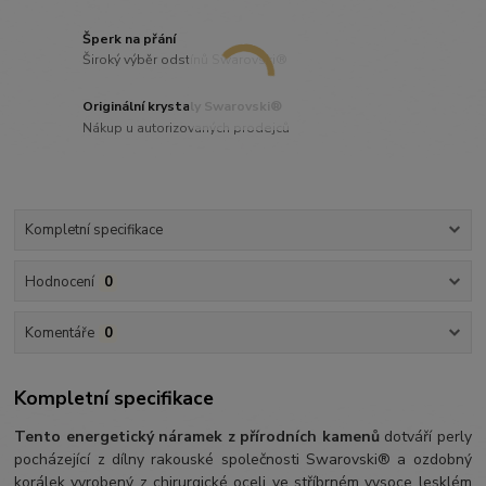
Šperk na přání
Široký výběr odstínů Swarovski®
Originální krystaly Swarovski®
Nákup u autorizovaných prodejců
Kompletní specifikace
Hodnocení
0
Komentáře
0
Kompletní specifikace
Tento energetický náramek z přírodních kamenů
dotváří perly
pocházející z dílny rakouské společnosti Swarovski® a ozdobný
korálek vyrobený z chirurgické oceli ve stříbrném vysoce lesklém