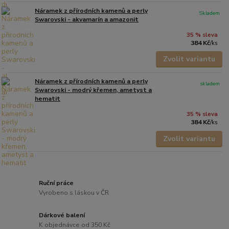
Náramek z přírodních kamenů a perly
Skladem
Swarovski - akvamarín a amazonit
35 % sleva
384 Kč
/
ks
Zvolit variantu
Náramek z přírodních kamenů a perly
skladem
Swarovski - modrý křemen, ametyst a
hematit
35 % sleva
384 Kč
/
ks
Zvolit variantu
Ruční práce
Vyrobeno s láskou v ČR
Dárkové balení
K objednávce od 350 Kč