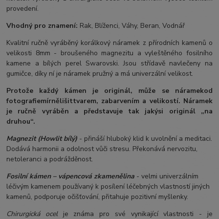
provedení.
Vhodný pro znamení:
Rak, Blíženci, Váhy, Beran, Vodnář
Kvalitní ručně vyráběný korálkový náramek z přírodních kamenů o
velikosti 8mm - broušeného magnezitu a vyleštěného fosilního
kamene a bílých perel Swarovski. Jsou střídavě navlečeny na
gumičce, díky ní je náramek pružný a má univerzální velikost.
Protože každý kámen je originál, může se náramek
od
fotografie
mírně
lišit
tvarem, zabarvením a velikostí
. Náramek
je ručně vyráběn a představuje tak jakýsi originál „na
druhou“.
Magnezit (Howlit bílý)
- přináší hluboký klid k uvolnění a meditaci.
Dodává harmonii a odolnost vůči stresu. Překonává nervozitu,
netoleranci a podrážděnost.
Fosilní kámen – vápencová zkamenělina
- velmi univerzálním
léčivým kamenem používaný k posílení léčebných vlastností jiných
kamenů, podporuje očišťování, přitahuje pozitivní myšlenky.
Chirurgická ocel
je známa pro své vynikající vlastnosti - je