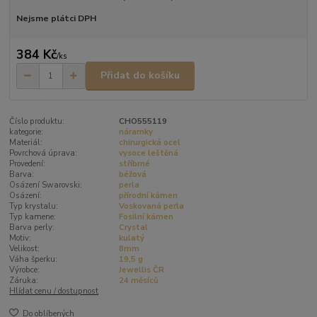
Nejsme plátci DPH
384 Kč
/
ks
Přidat do košíku
Číslo produktu:
CHO555119
kategorie:
náramky
Materiál:
chirurgická ocel
Povrchová úprava:
vysoce leštěná
Provedení:
stříbrné
Barva:
béžová
Osázení Swarovski:
perla
Osázení:
přírodní kámen
Typ krystalu:
Voskovaná perla
Typ kamene:
Fosilní kámen
Barva perly:
Crystal
Motiv:
kulatý
Velikost:
8mm
Váha šperku:
19,5 g
Výrobce:
Jewellis ČR
Záruka:
24 měsíců
Hlídat cenu / dostupnost
Do oblíbených