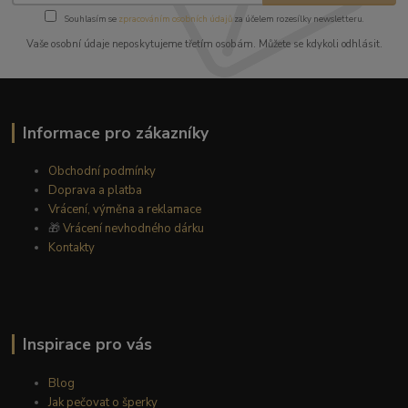
Souhlasím se
zpracováním osobních údajů
za účelem rozesílky newsletteru.
Vaše osobní údaje neposkytujeme třetím osobám. Můžete se kdykoli odhlásit.
Informace pro zákazníky
Obchodní podmínky
Doprava a platba
Vrácení, výměna a reklamace
🎁
Vrácení nevhodného dárku
Kontakty
Inspirace pro vás
Blog
Jak pečovat o šperky