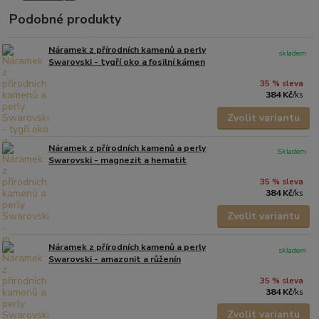
Podobné produkty
Náramek z přírodních kamenů a perly
skladem
Swarovski - tygří oko a fosilní kámen
35 % sleva
384 Kč
/
ks
Zvolit variantu
Náramek z přírodních kamenů a perly
Skladem
Swarovski - magnezit a hematit
35 % sleva
384 Kč
/
ks
Zvolit variantu
Náramek z přírodních kamenů a perly
skladem
Swarovski - amazonit a růženín
35 % sleva
384 Kč
/
ks
Zvolit variantu