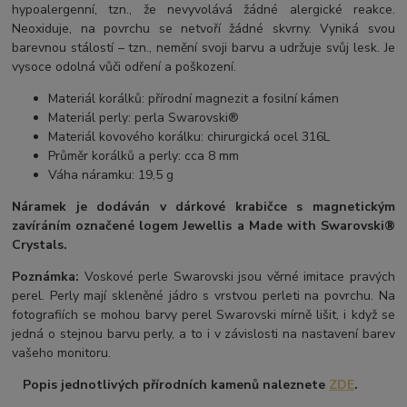
hypoalergenní, tzn., že nevyvolává žádné alergické reakce.
Neoxiduje, na povrchu se netvoří žádné skvrny. Vyniká svou
barevnou stálostí – tzn., nemění svoji barvu a udržuje svůj lesk. Je
vysoce odolná vůči odření a poškození.
Materiál korálků: přírodní magnezit a fosilní kámen
Materiál perly: perla Swarovski®
Materiál kovového korálku: chirurgická ocel 316L
Průměr korálků a perly: cca 8 mm
Váha náramku: 19,5 g
Náramek je dodáván v dárkové krabičce s magnetickým
zavíráním označené logem Jewellis a Made with Swarovski®
Crystals.
Poznámka:
Voskové perle Swarovski jsou věrné imitace pravých
perel.
Perly mají skleněné jádro s vrstvou perleti na povrchu.
Na
fotografiích se mohou barvy perel Swarovski mírně lišit, i když se
jedná o stejnou barvu perly, a to i v závislosti na nastavení barev
vašeho monitoru.
Popis jednotlivých přírodních kamenů naleznete
ZDE
.