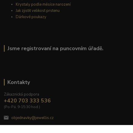
Krystaly podle měsíce narození
Jak zjistit velikost prstenu
Dárkové poukazy
Jsme registrovaní na puncovním úřadě.
Kontakty
Zákaznická podpora
+420 703 333 536
(Po-Pá, 9-15:30 hod.)
objednavky@jewellis.cz