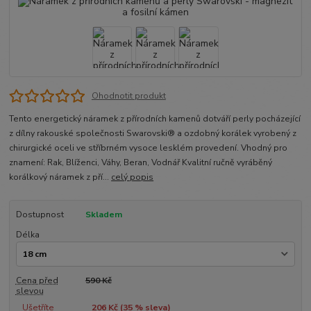
Ohodnotit produkt
Tento energetický náramek z přírodních kamenů dotváří perly pocházející
z dílny rakouské společnosti Swarovski® a ozdobný korálek vyrobený z
chirurgické oceli ve stříbrném vysoce lesklém provedení. Vhodný pro
znamení: Rak, Blíženci, Váhy, Beran, Vodnář Kvalitní ručně vyráběný
korálkový náramek z pří...
celý popis
Dostupnost
Skladem
Délka
Cena před
590 Kč
slevou
Ušetříte
206 Kč (
35
% sleva)