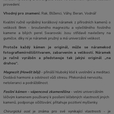
provedení.
Vhodný pro znamení:
Rak, Blíženci, Váhy, Beran, Vodnář
Kvalitní ručně vyráběný korálkový náramek z přírodních kamenů o
velikosti 8mm - broušeného magnezitu a vyleštěného fosilního
kamene a bílých perel Swarovski. Jsou střídavě navlečeny na
gumičce, díky ní je náramek pružný a má univerzální velikost.
Protože každý kámen je originál, může se náramek
od
fotografie
mírně
lišit
tvarem, zabarvením a velikostí
. Náramek
je ručně vyráběn a představuje tak jakýsi originál „na
druhou“.
Magnezit (Howlit bílý)
- přináší hluboký klid k uvolnění a meditaci.
Dodává harmonii a odolnost vůči stresu. Překonává nervozitu,
netoleranci a podrážděnost.
Fosilní kámen – vápencová zkamenělina
- velmi univerzálním
léčivým kamenem používaný k posílení léčebných vlastností jiných
kamenů, podporuje očišťování, přitahuje pozitivní myšlenky.
Chirurgická ocel
je známa pro své vynikající vlastnosti - je