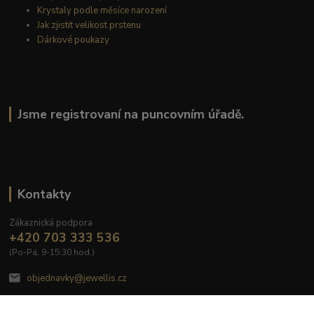
Krystaly podle měsíce narození
Jak zjistit velikost prstenu
Dárkové poukazy
Jsme registrovaní na puncovním úřadě.
Kontakty
Zákaznická podpora
+420 703 333 536
(Po-Pá, 9-15:30 hod.)
objednavky@jewellis.cz