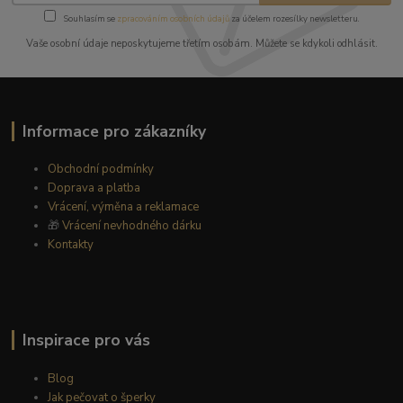
Souhlasím se
zpracováním osobních údajů
za účelem rozesílky newsletteru.
Vaše osobní údaje neposkytujeme třetím osobám. Můžete se kdykoli odhlásit.
Informace pro zákazníky
Obchodní podmínky
Doprava a platba
Vrácení, výměna a reklamace
🎁
Vrácení nevhodného dárku
Kontakty
Inspirace pro vás
Blog
Jak pečovat o šperky