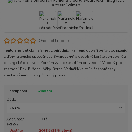
Ohodnotit produkt
Tento energetický náramek z přírodních kamenů dotváří perly pocházející
z dílny rakouské společnosti Swarovski® a ozdobný korálek vyrobený z
chirurgické oceli ve stříbrném vysoce lesklém provedení. Vhodný pro
znamení: Rak, Blíženci, Váhy, Beran, Vodnář Kvalitní ručně vyráběný
korálkový náramek z pří...
celý popis
Dostupnost
Skladem
Délka
Cena před
590 Kč
slevou
Ušetříte
206 Kč (
35
% sleva)