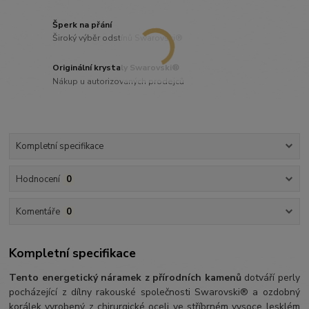
Šperk na přání
Široký výběr odstínů Swarovski®
Originální krystaly Swarovski®
Nákup u autorizovaných prodejců
Kompletní specifikace
Hodnocení
0
Komentáře
0
Kompletní specifikace
Tento energetický náramek z přírodních kamenů
dotváří perly
pocházející z dílny rakouské společnosti Swarovski® a ozdobný
korálek vyrobený z chirurgické oceli ve stříbrném vysoce lesklém