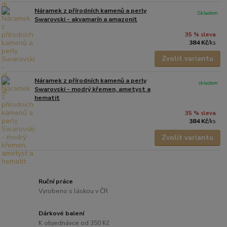
Náramek z přírodních kamenů a perly
Skladem
Swarovski - akvamarín a amazonit
35 % sleva
384 Kč
/
ks
Zvolit variantu
Náramek z přírodních kamenů a perly
skladem
Swarovski - modrý křemen, ametyst a
hematit
35 % sleva
384 Kč
/
ks
Zvolit variantu
Ruční práce
Vyrobeno s láskou v ČR
Dárkové balení
K objednávce od 350 Kč