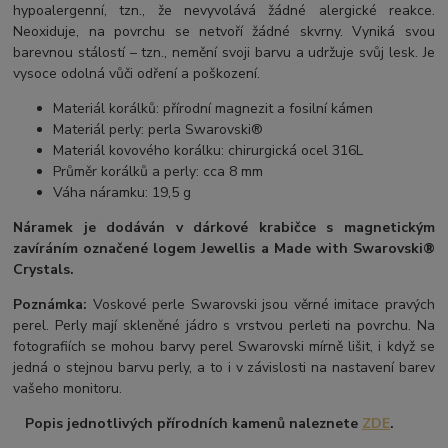
hypoalergenní, tzn., že nevyvolává žádné alergické reakce.
Neoxiduje, na povrchu se netvoří žádné skvrny. Vyniká svou
barevnou stálostí – tzn., nemění svoji barvu a udržuje svůj lesk. Je
vysoce odolná vůči odření a poškození.
Materiál korálků: přírodní magnezit a fosilní kámen
Materiál perly: perla Swarovski®
Materiál kovového korálku: chirurgická ocel 316L
Průměr korálků a perly: cca 8 mm
Váha náramku: 19,5 g
Náramek je dodáván v dárkové krabičce s magnetickým
zavíráním označené logem Jewellis a Made with Swarovski®
Crystals.
Poznámka:
Voskové perle Swarovski jsou věrné imitace pravých
perel.
Perly mají skleněné jádro s vrstvou perleti na povrchu.
Na
fotografiích se mohou barvy perel Swarovski mírně lišit, i když se
jedná o stejnou barvu perly, a to i v závislosti na nastavení barev
vašeho monitoru.
Popis jednotlivých přírodních kamenů naleznete
ZDE
.