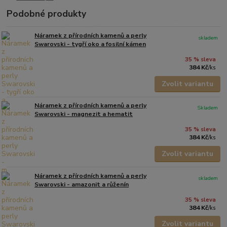
Podobné produkty
Náramek z přírodních kamenů a perly
skladem
Swarovski - tygří oko a fosilní kámen
35 % sleva
384 Kč
/
ks
Zvolit variantu
Náramek z přírodních kamenů a perly
Skladem
Swarovski - magnezit a hematit
35 % sleva
384 Kč
/
ks
Zvolit variantu
Náramek z přírodních kamenů a perly
skladem
Swarovski - amazonit a růženín
35 % sleva
384 Kč
/
ks
Zvolit variantu