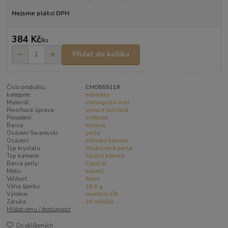
Nejsme plátci DPH
384 Kč
/
ks
Přidat do košíku
Číslo produktu:
CHO555119
kategorie:
náramky
Materiál:
chirurgická ocel
Povrchová úprava:
vysoce leštěná
Provedení:
stříbrné
Barva:
béžová
Osázení Swarovski:
perla
Osázení:
přírodní kámen
Typ krystalu:
Voskovaná perla
Typ kamene:
Fosilní kámen
Barva perly:
Crystal
Motiv:
kulatý
Velikost:
8mm
Váha šperku:
19,5 g
Výrobce:
Jewellis ČR
Záruka:
24 měsíců
Hlídat cenu / dostupnost
Do oblíbených