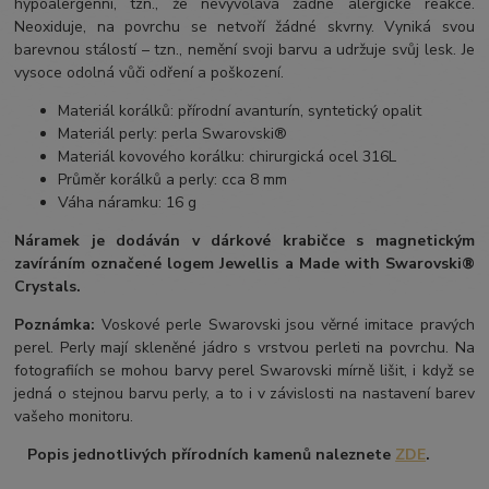
hypoalergenní, tzn., že nevyvolává žádné alergické reakce.
Neoxiduje, na povrchu se netvoří žádné skvrny. Vyniká svou
barevnou stálostí – tzn., nemění svoji barvu a udržuje svůj lesk. Je
vysoce odolná vůči odření a poškození.
Materiál korálků: přírodní avanturín, syntetický opalit
Materiál perly: perla Swarovski®
Materiál kovového korálku: chirurgická ocel 316L
Průměr korálků a perly: cca 8 mm
Váha náramku: 16 g
Náramek je dodáván v dárkové krabičce s magnetickým
zavíráním označené logem Jewellis a Made with Swarovski®
Crystals.
Poznámka:
Voskové perle Swarovski jsou věrné imitace pravých
perel.
Perly mají skleněné jádro s vrstvou perleti na povrchu.
Na
fotografiích se mohou barvy perel Swarovski mírně lišit, i když se
jedná o stejnou barvu perly, a to i v závislosti na nastavení barev
vašeho monitoru.
Popis jednotlivých přírodních kamenů naleznete
ZDE
.