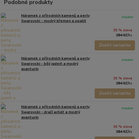
Podobné produkty
Náramek z přírodních kamenů a perly
skladem
Swarovski - modrý křemen a opalit
35 % sleva
384 Kč
/
ks
Zvolit variantu
Náramek z přírodních kamenů a perly
skladem
Swarovski - bílý jadeit a modrý
avanturín
35 % sleva
384 Kč
/
ks
Zvolit variantu
Náramek z přírodních kamenů a perly
skladem
Swarovski - dračí achát a modrý
avanturín
35 % sleva
384 Kč
/
ks