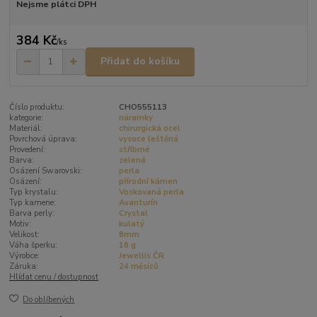
Nejsme plátci DPH
384 Kč
/
ks
Přidat do košíku
Číslo produktu:
CHO555113
kategorie:
náramky
Materiál:
chirurgická ocel
Povrchová úprava:
vysoce leštěná
Provedení:
stříbrné
Barva:
zelená
Osázení Swarovski:
perla
Osázení:
přírodní kámen
Typ krystalu:
Voskovaná perla
Typ kamene:
Avanturín
Barva perly:
Crystal
Motiv:
kulatý
Velikost:
8mm
Váha šperku:
16 g
Výrobce:
Jewellis ČR
Záruka:
24 měsíců
Hlídat cenu / dostupnost
Do oblíbených