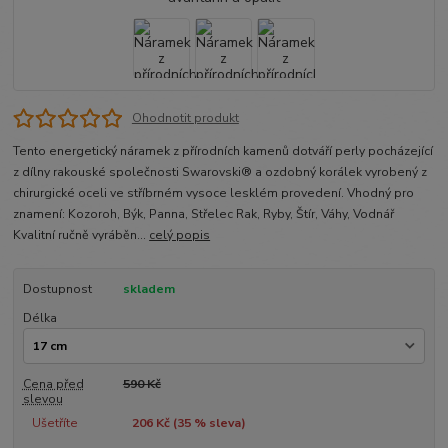
Ohodnotit produkt
Tento energetický náramek z přírodních kamenů dotváří perly pocházející
z dílny rakouské společnosti Swarovski® a ozdobný korálek vyrobený z
chirurgické oceli ve stříbrném vysoce lesklém provedení. Vhodný pro
znamení: Kozoroh, Býk, Panna, Střelec Rak, Ryby, Štír, Váhy, Vodnář
Kvalitní ručně vyráběn...
celý popis
Dostupnost
skladem
Délka
Cena před
590 Kč
slevou
Ušetříte
206 Kč (
35
% sleva)