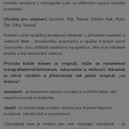
korálek vyrobený z chirurgické oceli ve stříbrném vysoce lesklém
provedení.
Vhodný pro znamení:
Kozoroh, Býk, Panna, Střelec Rak, Ryby,
Štír, Váhy, Vodnář
Kvalitní ručně vyráběný korálkový náramek z přírodních kamenů o
velikosti 8mm - broušeného avanturínu a opalitu a bílých perel
Swarovski. Jsou střídavě navlečeny na gumičce, díky ní je náramek
pružný a má univerzální velikost.
Protože každý kámen je originál, může se náramek
od
fotografie
mírně
lišit
tvarem, zabarvením a velikostí
. Náramek
je ručně vyráběn a představuje tak jakýsi originál „na
druhou“.
Avanturín
- je kamenem radosti, rozvahy a vnitřního klidu, ničí
negativní pocity a myšlenky.
Opalit
- je kámen klidu a lásky, vhodný pro tlumení deprese
a úzkosti, přináší klid a vyrovnanost.
Chirurgická ocel
je známa pro své vynikající vlastnosti - je