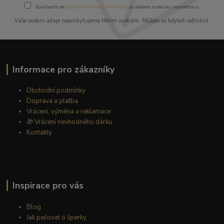
Souhlasím se
zpracováním osobních údajů
za účelem rozesílky newsletteru.
Vaše osobní údaje neposkytujeme třetím osobám. Můžete se kdykoli odhlásit.
Informace pro zákazníky
Obchodní podmínky
Doprava a platba
Vrácení, výměna a reklamace
🎁
Vrácení nevhodného dárku
Kontakty
Inspirace pro vás
Blog
Jak pečovat o šperky