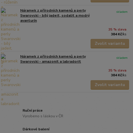
Náramek z přírodních kamenů a perly
skladem
Swarovski - bílý jadeit, sodalit a modrý
avanturín
35 % sleva
384 Kč
/
ks
Zvolit variantu
Náramek z přírodních kamenů a perly
skladem
Swarovski - amazonit a labradorit
35 % sleva
384 Kč
/
ks
Zvolit variantu
Ruční práce
Vyrobeno s láskou v ČR
Dárkové balení