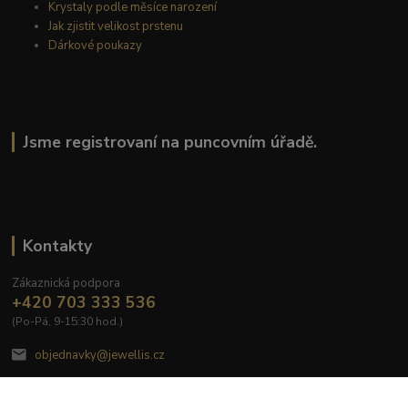
Krystaly podle měsíce narození
Jak zjistit velikost prstenu
Dárkové poukazy
Jsme registrovaní na puncovním úřadě.
Kontakty
Zákaznická podpora
+420 703 333 536
(Po-Pá, 9-15:30 hod.)
objednavky@jewellis.cz