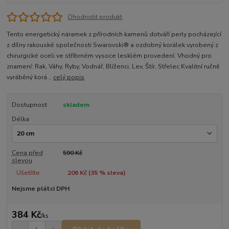
Ohodnotit produkt
Tento energetický náramek z přírodních kamenů dotváří perly pocházející
z dílny rakouské společnosti Swarovski® a ozdobný korálek vyrobený z
chirurgické oceli ve stříbrném vysoce lesklém provedení. Vhodný pro
znamení: Rak, Váhy, Ryby, Vodnář, Blíženci, Lev, Štír, Střelec Kvalitní ručně
vyráběný korá...
celý popis
Dostupnost
skladem
Délka
Cena před
590 Kč
slevou
Ušetříte
206 Kč (
35
% sleva)
Nejsme plátci DPH
384 Kč
/
ks