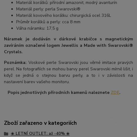
Materiál korálků: přírodní amazonit, modrý avanturín
Materiál perly: perla Swarovski®
Materiál kovového korálku: chirurgická ocel 316L
Průměr korálků a perly: cca 8 mm
Váha náramku: 17,5 g
Náramek je dodáván v dárkové krabičce s magnetickým
zavíráním označené logem Jewellis a Made with Swarovski®
Crystals.
Poznámka:
Voskové perle Swarovski jsou věrné imitace pravých
perel. Na fotografiích se mohou barvy perel Swarovski mírně lišit, i
když se jedná o stejnou barvu perly, a to i v závislosti na
nastavení barev vašeho monitoru.
Popis jednotlivých přírodních kamenů naleznete
ZDE
.
Zboží zařazeno v kategoriích
☀️ LETNÍ OUTLET: až -40% ☀️