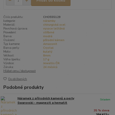
Přidat do košíku
Číslo produktu:
CHO555129
kategorie:
náramky
Materiál:
chirurgická ocel
Povrchová úprava:
vysoce leštěná
Provedení:
stříbrné
Barva:
modrá
Osázení:
přírodní kámen
Typ kamene:
Amazonit
Barva perly:
Crystal
Motiv:
kulatý
Velikost:
8mm
Váha šperku:
17 g
Výrobce:
Jewellis ČR
Záruka:
24 měsíců
Hlídat cenu / dostupnost
Do oblíbených
Podobné produkty
Náramek z přírodních kamenů a perly
Skladem
Swarovski - magnezit a hematit
35 % sleva
384 Kč
/
ks