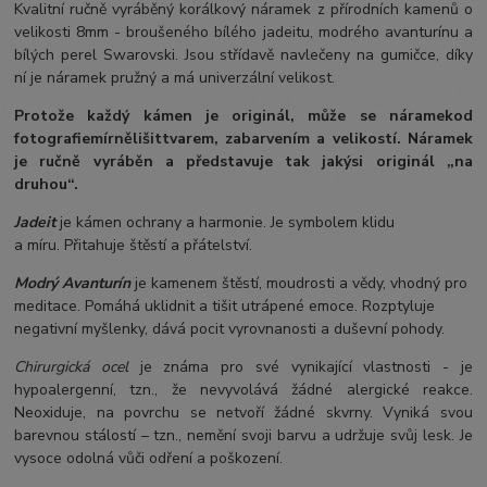
Kvalitní ručně vyráběný korálkový náramek z přírodních kamenů o
velikosti 8mm - broušeného bílého jadeitu, modrého avanturínu a
bílých perel Swarovski. Jsou střídavě navlečeny na gumičce, díky
ní je náramek pružný a má univerzální velikost.
Protože každý kámen je originál, může se náramek
od
fotografie
mírně
lišit
tvarem, zabarvením a velikostí
. Náramek
je ručně vyráběn a představuje tak jakýsi originál „na
druhou“.
Jadeit
je kámen ochrany a harmonie. Je symbolem klidu
a míru. Přitahuje štěstí a přátelství.
Modrý Avanturín
je kamenem štěstí, moudrosti a vědy, vhodný pro
meditace. Pomáhá uklidnit a tišit utrápené emoce. Rozptyluje
negativní myšlenky, dává pocit vyrovnanosti a duševní pohody.
Chirurgická ocel
je známa pro své vynikající vlastnosti - je
hypoalergenní, tzn., že nevyvolává žádné alergické reakce.
Neoxiduje, na povrchu se netvoří žádné skvrny. Vyniká svou
barevnou stálostí – tzn., nemění svoji barvu a udržuje svůj lesk. Je
vysoce odolná vůči odření a poškození.