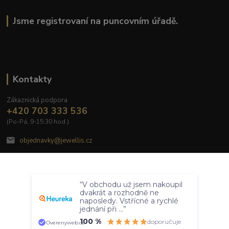
Jsme registrovaní na puncovním úřadě.
Kontakty
Zákaznická podpora
+420 703 333 536
(Po-Pá, 9-15:30 hod.)
objednavky@jewellis.cz
Souhlasím
“V obchodu už jsem nakoupil
Nastavení
dvakrát a rozhodně ne
naposledy. Vstřícné a rychlé
jednání při ...”
© 2020 Jewellis.cz
Souhlas můžete odmítnout
zde
.
100 %
doporučuje
Overenyweb.cz
Vytvořeno na
Eshop-rychle.cz