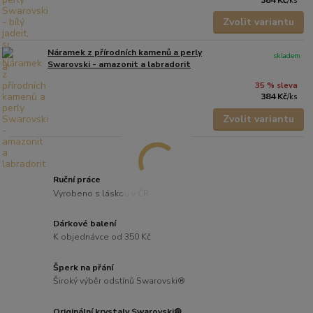
/
ks
Zvolit variantu
Náramek z přírodních kamenů a perly
skladem
Swarovski - amazonit a labradorit
35 % sleva
384 Kč
/
ks
Zvolit variantu
Ruční práce
Vyrobeno s láskou v ČR
Dárkové balení
K objednávce od 350 Kč
Šperk na přání
Široký výběr odstínů Swarovski®
Originální krystaly Swarovski®