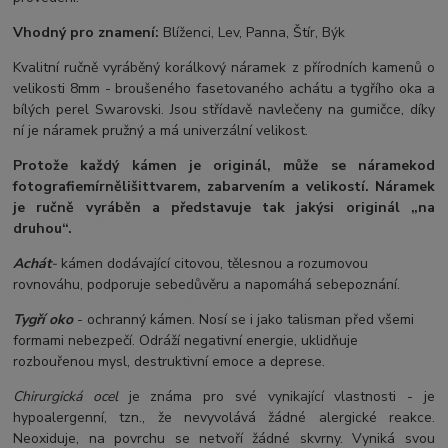
Vhodný pro znamení:
Blíženci, Lev, Panna, Štír, Býk
Kvalitní ručně vyráběný korálkový náramek z přírodních kamenů o
velikosti 8mm - broušeného fasetovaného achátu a tygřího oka a
bílých perel Swarovski. Jsou střídavě navlečeny na gumičce, díky
ní je náramek pružný a má univerzální velikost.
Protože každý kámen je originál, může se náramek
od
fotografie
mírně
lišit
tvarem, zabarvením a velikostí
. Náramek
je ručně vyráběn a představuje tak jakýsi originál „na
druhou“.
Achát
-
kámen dodávající citovou, tělesnou a rozumovou
rovnováhu, podporuje sebedůvěru a napomáhá sebepoznání.
Tygří oko
- ochranný kámen. Nosí se i jako talisman před všemi
formami nebezpečí. Odráží negativní energie, uklidňuje
rozbouřenou mysl, destruktivní emoce a deprese.
Chirurgická ocel
je známa pro své vynikající vlastnosti - je
hypoalergenní, tzn., že nevyvolává žádné alergické reakce.
Neoxiduje, na povrchu se netvoří žádné skvrny. Vyniká svou