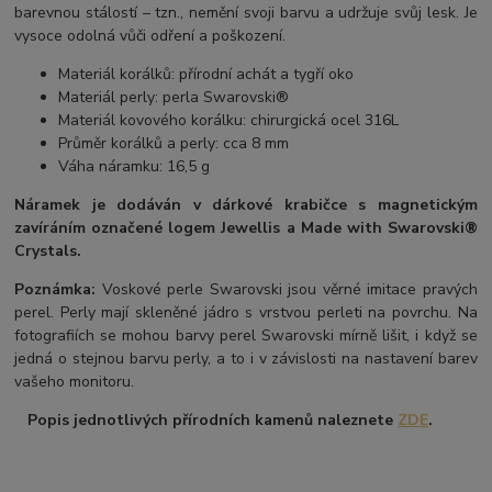
barevnou stálostí – tzn., nemění svoji barvu a udržuje svůj lesk. Je
vysoce odolná vůči odření a poškození.
Materiál korálků: přírodní achát a tygří oko
Materiál perly: perla Swarovski®
Materiál kovového korálku: chirurgická ocel 316L
Průměr korálků a perly: cca 8 mm
Váha náramku: 16,5 g
Náramek je dodáván v dárkové krabičce s magnetickým
zavíráním označené logem Jewellis a Made with Swarovski®
Crystals.
Poznámka:
Voskové perle Swarovski jsou věrné imitace pravých
perel.
Perly mají skleněné jádro s vrstvou perleti na povrchu.
Na
fotografiích se mohou barvy perel Swarovski mírně lišit, i když se
jedná o stejnou barvu perly, a to i v závislosti na nastavení barev
vašeho monitoru.
Popis jednotlivých přírodních kamenů naleznete
ZDE
.