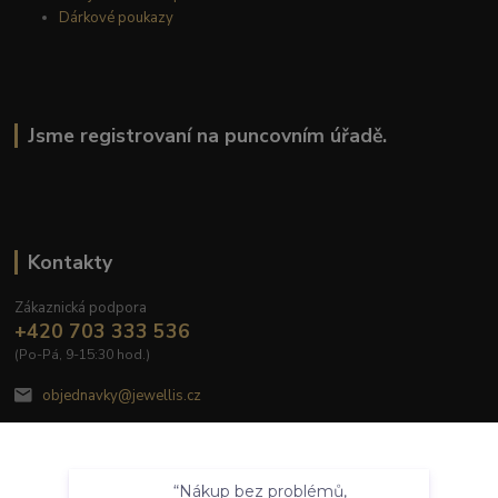
Dárkové poukazy
Jsme registrovaní na puncovním úřadě.
Kontakty
Zákaznická podpora
+420 703 333 536
(Po-Pá, 9-15:30 hod.)
objednavky@jewellis.cz
Souhlasím
“Nákup bez problémů,
Nastavení