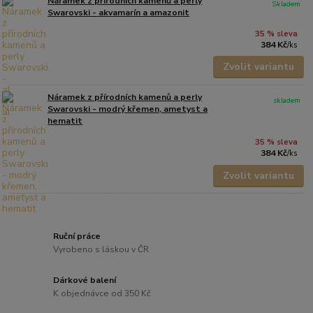
Náramek z přírodních kamenů a perly
Skladem
Swarovski - akvamarín a amazonit
35 % sleva
384 Kč
/
ks
Zvolit variantu
Náramek z přírodních kamenů a perly
skladem
Swarovski - modrý křemen, ametyst a
hematit
35 % sleva
384 Kč
/
ks
Zvolit variantu
Ruční práce
Vyrobeno s láskou v ČR
Dárkové balení
K objednávce od 350 Kč