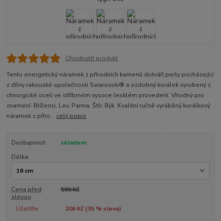
Ohodnotit produkt
Tento energetický náramek z přírodních kamenů dotváří perly pocházející
z dílny rakouské společnosti Swarovski® a ozdobný korálek vyrobený z
chirurgické oceli ve stříbrném vysoce lesklém provedení. Vhodný pro
znamení: Blíženci, Lev, Panna, Štír, Býk Kvalitní ručně vyráběný korálkový
náramek z příro...
celý popis
Dostupnost
skladem
Délka
Cena před
590 Kč
slevou
Ušetříte
206 Kč (
35
% sleva)