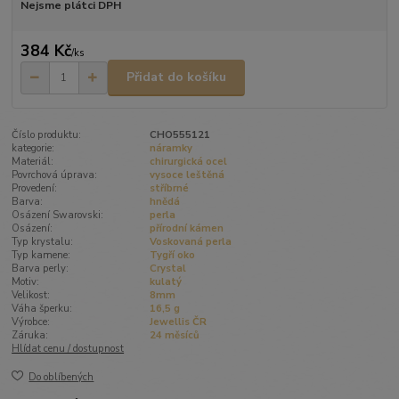
Nejsme plátci DPH
384 Kč
/
ks
Přidat do košíku
Číslo produktu:
CHO555121
kategorie:
náramky
Materiál:
chirurgická ocel
Povrchová úprava:
vysoce leštěná
Provedení:
stříbrné
Barva:
hnědá
Osázení Swarovski:
perla
Osázení:
přírodní kámen
Typ krystalu:
Voskovaná perla
Typ kamene:
Tygří oko
Barva perly:
Crystal
Motiv:
kulatý
Velikost:
8mm
Váha šperku:
16,5 g
Výrobce:
Jewellis ČR
Záruka:
24 měsíců
Hlídat cenu / dostupnost
Do oblíbených