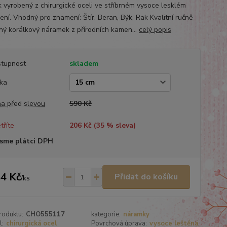
k vyrobený z chirurgické oceli ve stříbrném vysoce lesklém
ení. Vhodný pro znamení: Štír, Beran, Býk, Rak Kvalitní ručně
ný korálkový náramek z přírodních kamen...
celý popis
tupnost
skladem
ka
a před slevou
590 Kč
tříte
206 Kč (
35
% sleva)
sme plátci DPH
4 Kč
Přidat do košíku
/
ks
roduktu:
CHO555117
kategorie:
náramky
l:
chirurgická ocel
Povrchová úprava:
vysoce leštěná