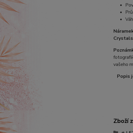
Pov
Prů
Váh
Náramek
Crystals
Poznámk
fotografi
vašeho m
Popis j
Zboží 