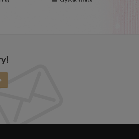
amky
Crystal White
y!
.