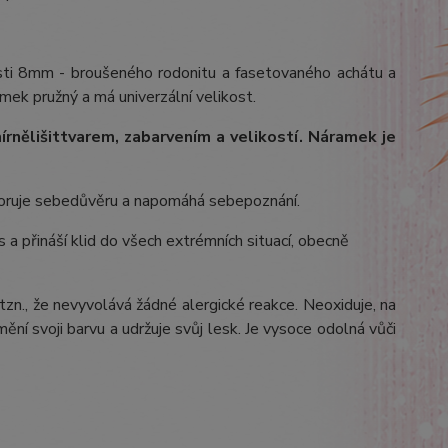
osti 8mm - broušeného rodonitu a fasetovaného achátu a
amek pružný a má univerzální velikost.
írně
lišit
tvarem, zabarvením a velikostí
. Náramek je
poruje sebedůvěru a napomáhá sebepoznání.
 a přináší klid do všech extrémních situací, obecně
 tzn., že nevyvolává žádné alergické reakce. Neoxiduje, na
ění svoji barvu a udržuje svůj lesk. Je vysoce odolná vůči