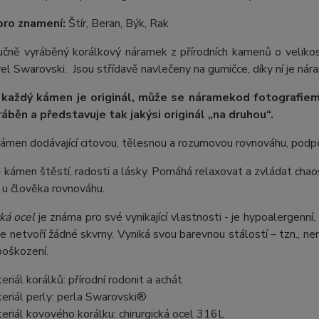
pro znamení:
Štír, Beran, Býk, Rak
 ručně vyráběný korálkový náramek z přírodních kamenů o velik
rel Swarovski. Jsou střídavě navlečeny na gumičce, díky ní je nár
 každý kámen je originál, může se náramek
od fotografie
m
ráběn a představuje tak jakýsi originál „na druhou“.
kámen dodávající citovou, tělesnou a rozumovou rovnováhu, pod
 kámen štěstí, radosti a lásky. Pomáhá relaxovat a zvládat chaos
 u člověka rovnováhu.
ká ocel
je známa pro své vynikající vlastnosti - je hypoalergenní,
e netvoří žádné skvrny. Vyniká svou barevnou stálostí – tzn., nem
poškození.
eriál korálků: přírodní rodonit a achát
eriál perly: perla Swarovski®
eriál kovového korálku: chirurgická ocel 316L