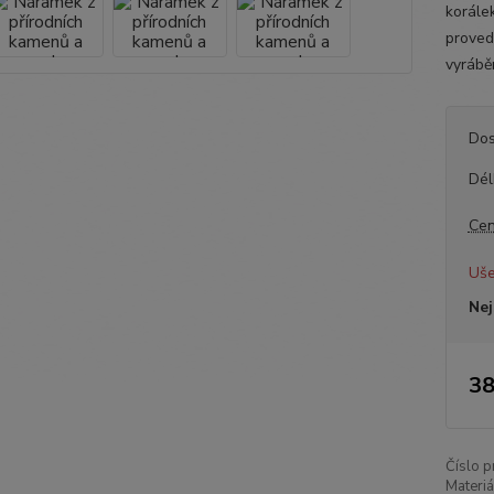
korále
proved
vyrábě
Dos
Dél
Cen
Uše
Nej
38
Číslo p
Materiá