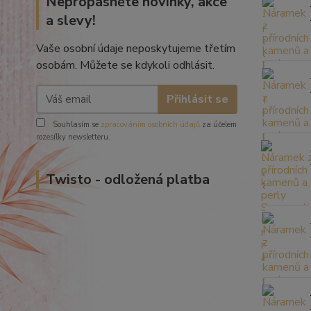
Nepropásněte novinky, akce
a slevy!
Vaše osobní údaje neposkytujeme třetím
osobám. Můžete se kdykoli odhlásit.
Přihlásit se
Souhlasím se
zpracováním osobních údajů
za účelem
rozesílky newsletteru.
Twisto - odložená platba