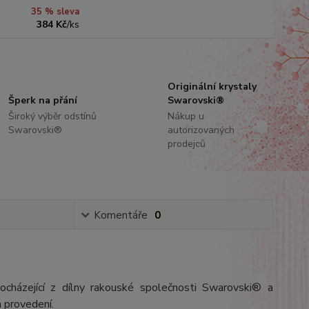
35 % sleva
384 Kč
/
ks
Originální krystaly
Šperk na přání
Swarovski®
Široký výběr odstínů
Nákup u
Swarovski®
autorizovaných
prodejců
Komentáře
0
ocházející z dílny rakouské společnosti Swarovski® a
 provedení.