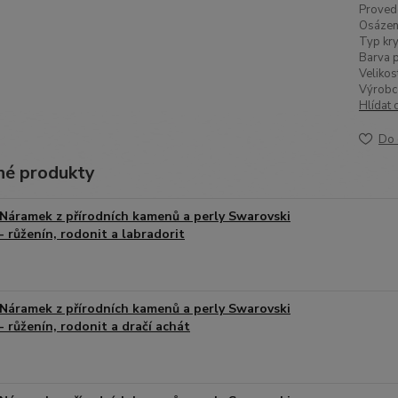
Proved
Osázen
Typ kry
Barva p
Velikos
Výrobc
Hlídat 
Do 
é produkty
Náramek z přírodních kamenů a perly Swarovski
- růženín, rodonit a labradorit
Náramek z přírodních kamenů a perly Swarovski
- růženín, rodonit a dračí achát