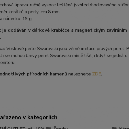
rchová úprava: ručně vysoce leštěná (vzhled rhodiovaného stříbr
měr korálků a perly: cca 8 mm
a náramku: 19 g
 je dodáván v dárkové krabičce s magnetickým zavíráním
.
a:
Voskové perle Swarovski jsou věrné imitace pravých perel.
P
ích se mohou barvy perel Swarovski mírně lišit, i když se jedná o 
onitoru.
ednotlivých přírodních kamenů naleznete
ZDE
.
zařazeno v kategoriích