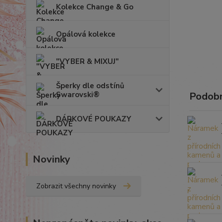
Kolekce Change & Go
Opálová kolekce
"VYBER & MIXUJ"
Šperky dle odstínů
Swarovski®
Podobn
DÁRKOVÉ POUKAZY
Novinky
Zobrazit všechny novinky