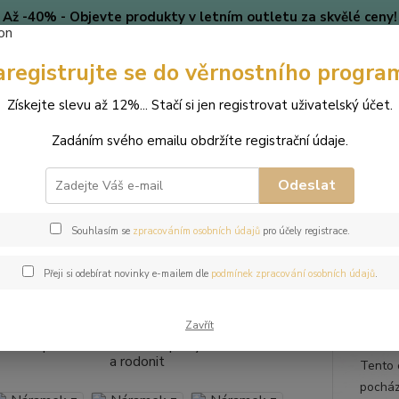
Až -40% - Objevte produkty v letním outletu za skvělé ceny!
Platí do vyprodání zásob.
aregistrujte se do věrnostního progra
🎄 VÁNOCE
Blog
Získejte slevu až 12%... Stačí si jen registrovat uživatelský účet.
Nevíte
Hledat
Zadáním svého emailu obdržíte registrační údaje.
+420
(Po-Pá
Odeslat
perky
Náramky
Náramek z přírodních kamenů a perly Swarovski - ac
Souhlasím se
zpracováním osobních údajů
pro účely registrace.
mek z přírodních kamenů a perly
Přeji si odebírat novinky e-mailem dle
podmínek zpracování osobních údajů
.
nit
Zavřít
Tento 
pocház