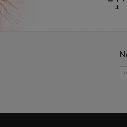
☀️ LE
☀️
N