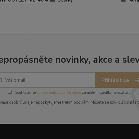
TNÍ OUTLET: až -40%
Šperky
Nár
epropásněte novinky, akce a slev
Přihlásit se
Souhlasím se
zpracováním osobních údajů
za účelem rozesílky newsletteru.
Vaše osobní údaje neposkytujeme třetím osobám. Můžete se kdykoli odhlásit