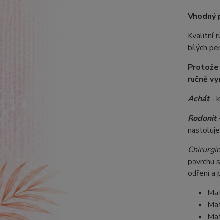
Vhodný 
Kvalitní
bílých pe
Protože
ručně vy
Achát
- 
Rodonit
-
nastoluje
Chirurgic
povrchu s
odření a 
Mat
Mat
Mat