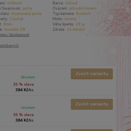
ení:
stříbrné
Barva:
růžová
í Swarovski:
perla
Osázení:
přírodní kámen
stalu:
Voskovaná perla
Typ kamene:
Rodonit
erly:
Crystal
Motiv:
kulatý
t:
8mm
Váha šperku:
19 g
e:
Jewellis ČR
Záruka:
24 měsíců
cenu / dostupnost
oblíbených
Zvolit variantu
Skladem
35 % sleva
384 Kč
/
ks
Zvolit variantu
skladem
35 % sleva
384 Kč
/
ks