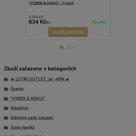
"VYBER & MIXUJ" - 5 párů
"VYBER & MI
1 390 Kč
834 Kč
1 599 Kč
Skladem
/
ks
Zvolit variantu
Zboží zařazeno v kategoriích
☀️ LETNÍ OUTLET: až -40% ☀️
Šperky
"VYBER & MIXUJ"
Náušnice
Dárkové sady náušnic
Sady šperků