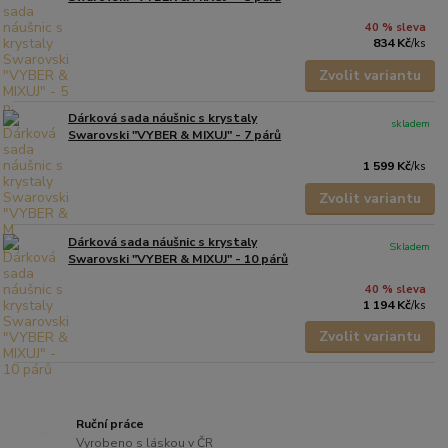
40 % sleva
834 Kč
/
ks
Zvolit variantu
Dárková sada náušnic s krystaly
skladem
Swarovski "VYBER & MIXUJ" - 7 párů
1 599 Kč
/
ks
Zvolit variantu
Dárková sada náušnic s krystaly
Skladem
Swarovski "VYBER & MIXUJ" - 10 párů
40 % sleva
1 194 Kč
/
ks
Zvolit variantu
Ruční práce
Vyrobeno s láskou v ČR