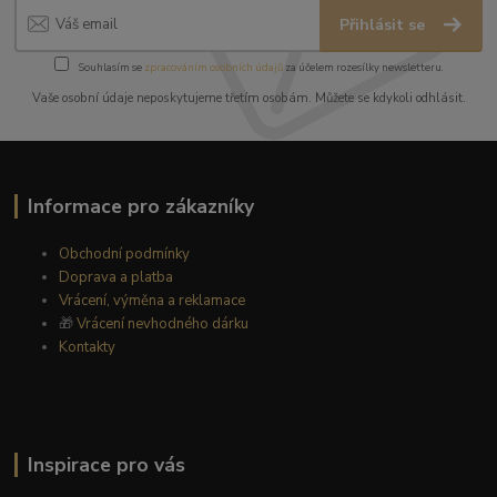
Přihlásit se
Souhlasím se
zpracováním osobních údajů
za účelem rozesílky newsletteru.
Vaše osobní údaje neposkytujeme třetím osobám. Můžete se kdykoli odhlásit.
Informace pro zákazníky
Obchodní podmínky
Doprava a platba
Vrácení, výměna a reklamace
🎁
Vrácení nevhodného dárku
Kontakty
Inspirace pro vás