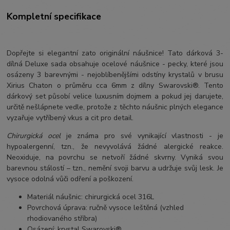
Kompletní specifikace
Dopřejte si elegantní zato originální náušnice! Tato dárková 3-
dílná Deluxe sada obsahuje ocelové náušnice - pecky, které jsou
osázeny 3 barevnými - nejoblíbenějšími odstíny krystalů v brusu
Xirius Chaton o průměru cca 6mm z dílny Swarovski®. Tento
dárkový set působí velice luxusním dojmem a pokud jej darujete,
určitě nešlápnete vedle, protože z těchto náušnic plných elegance
vyzařuje vytříbený vkus a cit pro detail.
Chirurgická ocel
je známa pro své vynikající vlastnosti - je
hypoalergenní, tzn., že nevyvolává žádné alergické reakce.
Neoxiduje, na povrchu se netvoří žádné skvrny. Vyniká svou
barevnou stálostí – tzn., nemění svoji barvu a udržuje svůj lesk. Je
vysoce odolná vůči odření a poškození.
Materiál náušnic: chirurgická ocel 316L
Povrchová úprava: ručně vysoce leštěná (vzhled
rhodiovaného stříbra)
Osázení: krystal Swarovski®