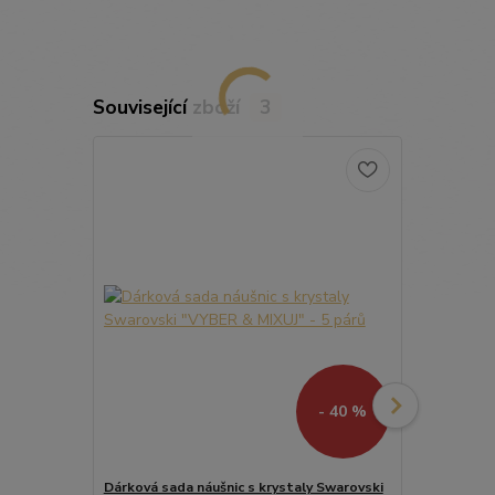
Související zboží
3
- 40 %
Dárková sada náušnic s krystaly Swarovski
Dárková sada