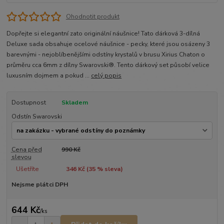
Ohodnotit produkt
Dopřejte si elegantní zato originální náušnice! Tato dárková 3-dílná
Deluxe sada obsahuje ocelové náušnice - pecky, které jsou osázeny 3
barevnými - nejoblíbenějšími odstíny krystalů v brusu Xirius Chaton o
průměru cca 6mm z dílny Swarovski®. Tento dárkový set působí velice
luxusním dojmem a pokud ...
celý popis
Dostupnost
Skladem
Odstín Swarovski
Cena před
990 Kč
slevou
Ušetříte
346 Kč (
35
% sleva)
Nejsme plátci DPH
644 Kč
/
ks