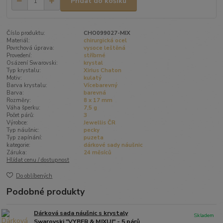
Přidat do košíku
Číslo produktu:
CHO099027-MIX
Materiál:
chirurgická ocel
Povrchová úprava:
vysoce leštěná
Provedení:
stříbrné
Osázení Swarovski:
krystal
Typ krystalu:
Xirius Chaton
Motiv:
kulatý
Barva krystalu:
Vícebarevný
Barva:
barevná
Rozměry:
8 x 17 mm
Váha šperku:
7,5 g
Počet párů:
3
Výrobce:
Jewellis ČR
Typ náušnic:
pecky
Typ zapínání:
puzeta
kategorie:
dárkové sady náušnic
Záruka:
24 měsíců
Hlídat cenu / dostupnost
Do oblíbených
Podobné produkty
Dárková sada náušnic s krystaly
Skladem
Swarovski "VYBER & MIXUJ" - 5 párů