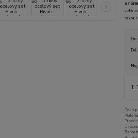
a nára
velikos
rakous
Dos
Dél
Nej
1 
Číslo p
Materiá
Proved
Osázen
Barva k
Rozměr