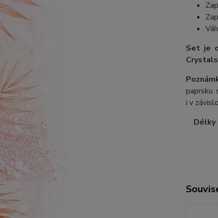
Zap
Zap
Váh
Set je 
Crystals
Poznámk
paprsku s
i v závis
Délky ř
Souvise