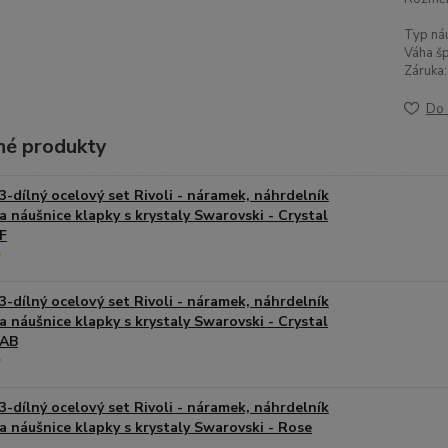
Typ náu
Váha šp
Záruka:
Do 
é produkty
3-dílný ocelový set Rivoli - náramek, náhrdelník
a náušnice klapky s krystaly Swarovski - Crystal
F
3-dílný ocelový set Rivoli - náramek, náhrdelník
a náušnice klapky s krystaly Swarovski - Crystal
AB
3-dílný ocelový set Rivoli - náramek, náhrdelník
a náušnice klapky s krystaly Swarovski - Rose