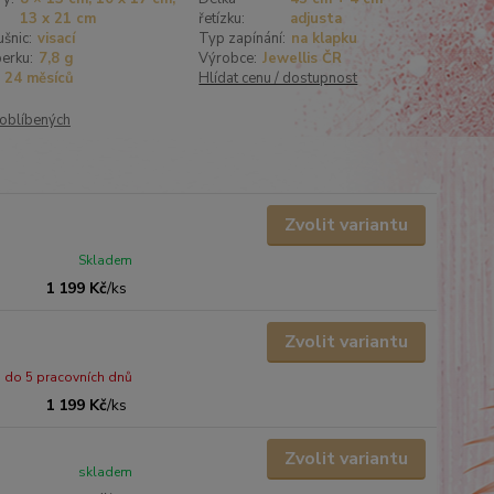
13 x 21 cm
řetízku:
adjusta
šnic:
visací
Typ zapínání:
na klapku
erku:
7,8 g
Výrobce:
Jewellis ČR
24 měsíců
Hlídat cenu / dostupnost
oblíbených
Zvolit variantu
Skladem
1 199 Kč
/
ks
Zvolit variantu
do 5 pracovních dnů
1 199 Kč
/
ks
Zvolit variantu
skladem