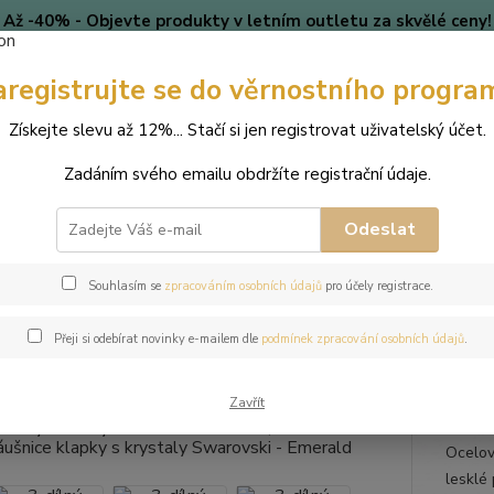
Až -40% - Objevte produkty v letním outletu za skvělé ceny!
Platí do vyprodání zásob.
aregistrujte se do věrnostního progra
🎄 VÁNOCE
Blog
Získejte slevu až 12%... Stačí si jen registrovat uživatelský účet.
Nevíte
Hledat
Zadáním svého emailu obdržíte registrační údaje.
+420
(Po-Pá
Odeslat
perky
Sady šperků
3-dílný ocelový set Rivoli - náramek, náhrdelník
Souhlasím se
zpracováním osobních údajů
pro účely registrace.
lný ocelový set Rivoli - náramek
Přeji si odebírat novinky e-mailem dle
podmínek zpracování osobních údajů
.
ky s krystaly Swarovski - Emera
Zavřít
Ocelový
lesklé