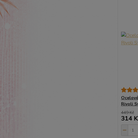
Ocelové
Rivoli 
449 Kč
314 K