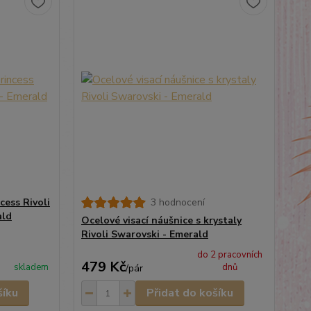
cess Rivoli
3 hodnocení
ald
Ocelové visací náušnice s krystaly
Rivoli Swarovski - Emerald
do 2 pracovních
479 Kč
skladem
dnů
/
pár
šíku
Přidat do košíku