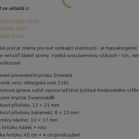
 se skládá z:
šnice klapky Rivoli
rdelník Rivoli
amek Rivoli
ká ocel
je známa pro své vynikající vlastnosti - je hypoalergenní,
e netvoří žádné skvrny. Vyniká svou barevnou stálostí – tzn., nem
poškození.
evné provedení krystalu: Emerald
eriál setu: chirurgická ocel 316L
rchová úprava: ručně vysoce leštěná (vzhled rhodiovaného stříbr
zení: krystal Swarovski®
ikost přívěsku: 13 × 21 mm
ikost přívěsku (náramek): 8 × 13 mm
měry náušnic: 10 × 17 mm
 řetízku: hádek + rolo
ka řetízku: 45 cm + 4 cm prodloužení