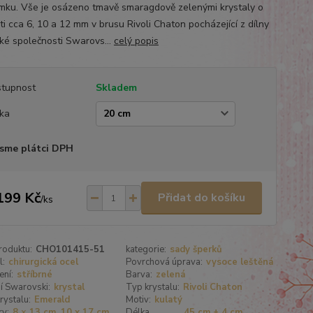
mku. Vše je osázeno tmavě smaragdově zelenými krystaly o
ti cca 6, 10 a 12 mm v brusu Rivoli Chaton pocházející z dílny
ké společnosti Swarovs...
celý popis
tupnost
Skladem
ka
sme plátci DPH
199 Kč
Přidat do košíku
/
ks
roduktu:
CHO101415-51
kategorie:
sady šperků
l:
chirurgická ocel
Povrchová úprava:
vysoce leštěná
ení:
stříbrné
Barva:
zelená
í Swarovski:
krystal
Typ krystalu:
Rivoli Chaton
rystalu:
Emerald
Motiv:
kulatý
y:
8 × 13 cm, 10 x 17 cm,
Délka
45 cm + 4 cm