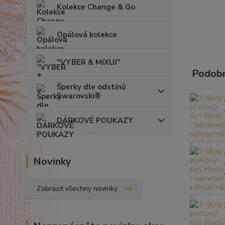
Kolekce Change & Go
Opálová kolekce
"VYBER & MIXUJ"
Podobn
Šperky dle odstínů
Swarovski®
DÁRKOVÉ POUKAZY
Novinky
Zobrazit všechny novinky