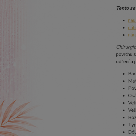
Tento set
náu
náh
nár
Chirurgic
povrchu s
odření a 
Bar
Mat
Pov
Osá
Vel
Vel
Roz
Typ
Dél