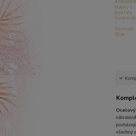
Kompl
Komple
Ocelový 
náhrdeln
pocházejí
všechny s