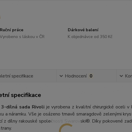
Ruční práce
Dárkové balení
Vyrobeno s láskou v ČR
K objednávce od 350 Kč
etní specifikace
Hodnocení
0
Ko
tní specifikace
3-dílná sada Rivoli
je vyrobena z kvalitní chirurgické oceli v
íku a náramku. Vše je osázeno tmavě smaragdově zelenými krysta
cí z dílny rakouské společnosti Swarovski®. Díky pokovené zadní
trany.