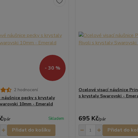
- 30 %
2 hodnocení
Ocelové visací náušnice Prin
s krystaly Swarovski - Emer
 náušnice pecky s krystaly
Swarovski 10mm - Emerald
č
695 Kč
Skladem
/
pár
/
pár
Přidat do košíku
Přidat do ko