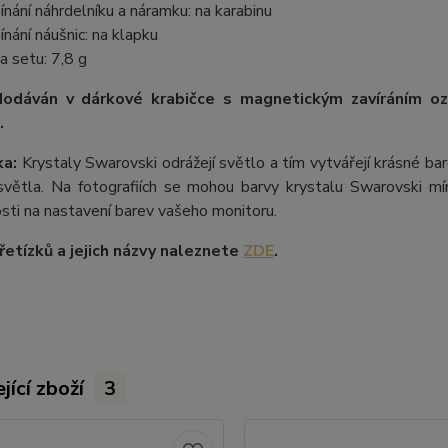
ínání náhrdelníku a náramku: na karabinu
ínání náušnic: na klapku
a setu: 7,8 g
dodáván v dárkové krabičce s magnetickým zavíráním 
.
a:
Krystaly Swarovski odrážejí světlo a tím vytvářejí krásné b
větla. Na fotografiích se mohou barvy krystalu Swarovski mírn
losti na nastavení barev vašeho monitoru.
etízků a jejich názvy naleznete
ZDE
.
jící zboží
3