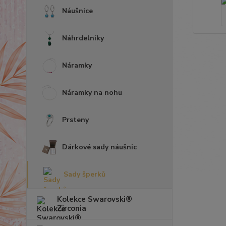
Náušnice
Náhrdelníky
Náramky
Náramky na nohu
Prsteny
Dárkové sady náušnic
Sady šperků
Kolekce Swarovski®
Zirconia