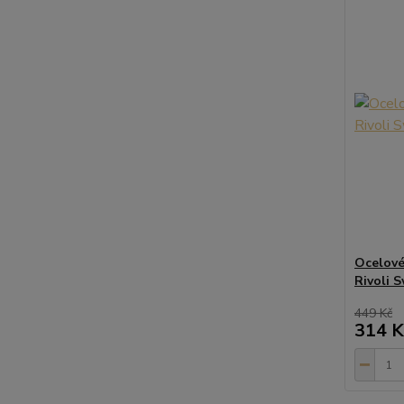
Ocelové
Rivoli 
449 Kč
314 K