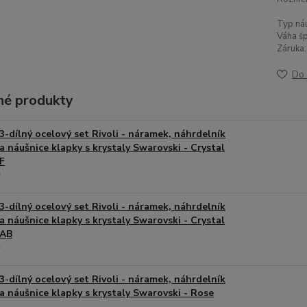
Typ náu
Váha šp
Záruka:
Do 
é produkty
3-dílný ocelový set Rivoli - náramek, náhrdelník
a náušnice klapky s krystaly Swarovski - Crystal
F
3-dílný ocelový set Rivoli - náramek, náhrdelník
a náušnice klapky s krystaly Swarovski - Crystal
AB
3-dílný ocelový set Rivoli - náramek, náhrdelník
a náušnice klapky s krystaly Swarovski - Rose