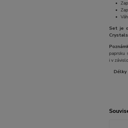
Zap
Zap
Váh
Set je 
Crystals
Poznámk
paprsku s
i v závis
Délky ř
Souvise