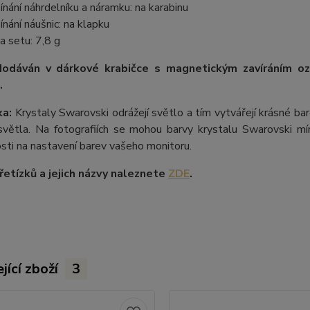
ínání náhrdelníku a náramku: na karabinu
ínání náušnic: na klapku
a setu: 7,8 g
dodáván v dárkové krabičce s magnetickým zavíráním 
.
a:
Krystaly Swarovski odrážejí světlo a tím vytvářejí krásné b
větla. Na fotografiích se mohou barvy krystalu Swarovski mírn
losti na nastavení barev vašeho monitoru.
etízků a jejich názvy naleznete
ZDE
.
jící zboží
3