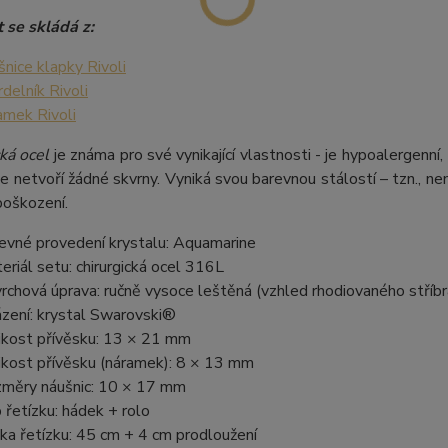
 se skládá z:
šnice klapky Rivoli
rdelník Rivoli
amek Rivoli
ká ocel
je známa pro své vynikající vlastnosti - je hypoalergenní,
e netvoří žádné skvrny. Vyniká svou barevnou stálostí – tzn., nem
poškození.
evné provedení krystalu: Aquamarine
eriál setu: chirurgická ocel 316L
rchová úprava: ručně vysoce leštěná (vzhled rhodiovaného stříbr
zení: krystal Swarovski®
ikost přívěsku: 13 × 21 mm
ikost přívěsku (náramek): 8 × 13 mm
měry náušnic: 10 × 17 mm
 řetízku: hádek + rolo
ka řetízku: 45 cm + 4 cm prodloužení