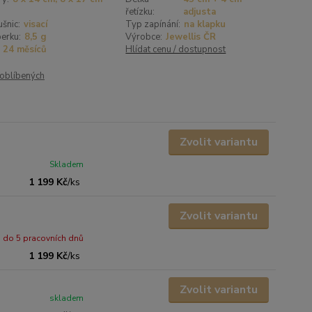
řetízku:
adjusta
šnic:
visací
Typ zapínání:
na klapku
erku:
8,5 g
Výrobce:
Jewellis ČR
24 měsíců
Hlídat cenu / dostupnost
oblíbených
Zvolit variantu
Skladem
1 199 Kč
/
ks
Zvolit variantu
do 5 pracovních dnů
1 199 Kč
/
ks
Zvolit variantu
skladem