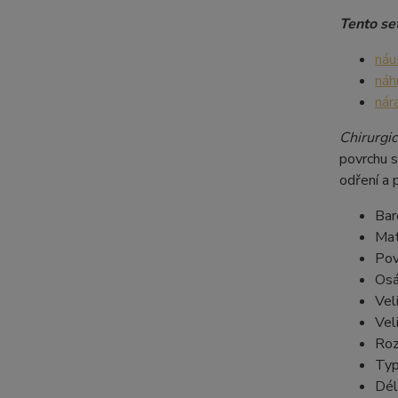
Tento set
náu
náh
nár
Chirurgic
povrchu s
odření a 
Bar
Mat
Pov
Osá
Vel
Vel
Roz
Typ
Dél