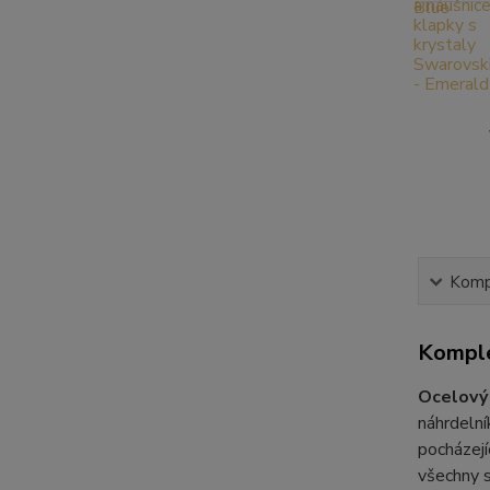
Kompl
Komple
Ocelový 
náhrdeln
pocházejí
všechny s