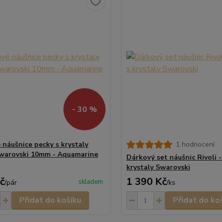
- 30 %
 náušnice pecky s krystaly
1 hodnocení
Swarovski 10mm - Aquamarine
Dárkový set náušnic Rivoli -
krystaly Swarovski
č
1 390 Kč
skladem
/
pár
/
ks
Přidat do košíku
Přidat do ko