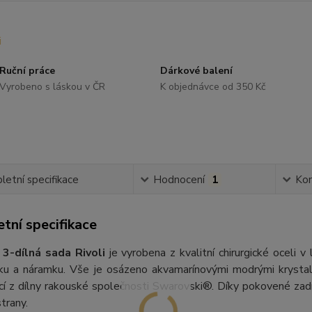
Ruční práce
Dárkové balení
Vyrobeno s láskou v ČR
K objednávce od 350 Kč
etní specifikace
Hodnocení
1
Ko
tní specifikace
3-dílná sada Rivoli
je vyrobena z kvalitní chirurgické oceli v
íku a náramku. Vše je osázeno akvamarínovými modrými krystal
cí z dílny rakouské společnosti Swarovski®. Díky pokovené zadní
trany.