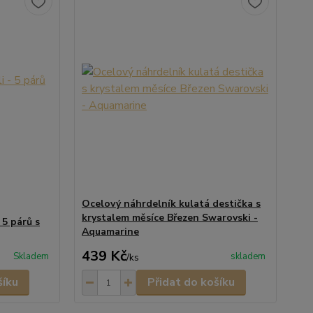
Ocelový náhrdelník kulatá destička s
krystalem měsíce Březen Swarovski -
 5 párů s
Aquamarine
439 Kč
Skladem
skladem
/
ks
šíku
Přidat do košíku