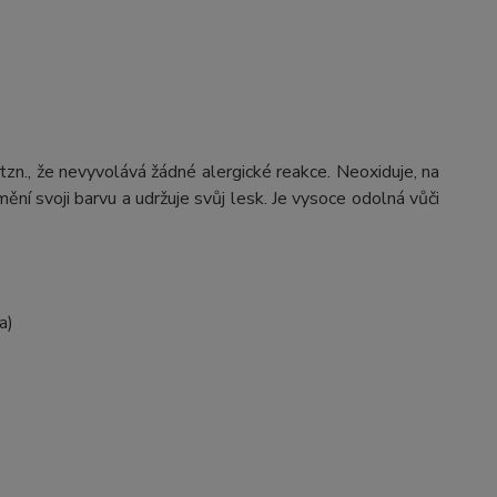
 tzn., že nevyvolává žádné alergické reakce. Neoxiduje, na
ění svoji barvu a udržuje svůj lesk. Je vysoce odolná vůči
a)