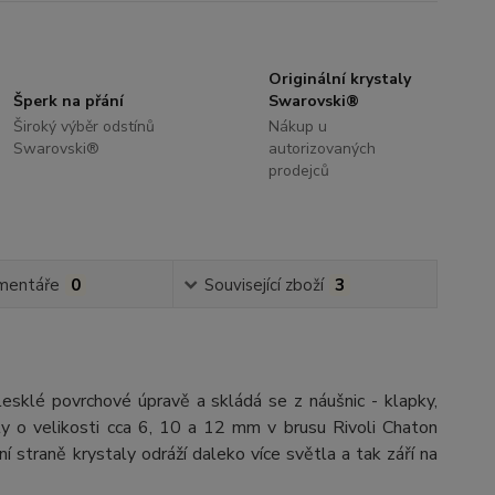
Originální krystaly
Šperk na přání
Swarovski®
Široký výběr odstínů
Nákup u
Swarovski®
autorizovaných
prodejců
mentáře
0
Související zboží
3
 lesklé povrchové úpravě a skládá se z náušnic - klapky,
y o velikosti cca 6, 10 a 12 mm v brusu Rivoli Chaton
 straně krystaly odráží daleko více světla a tak září na