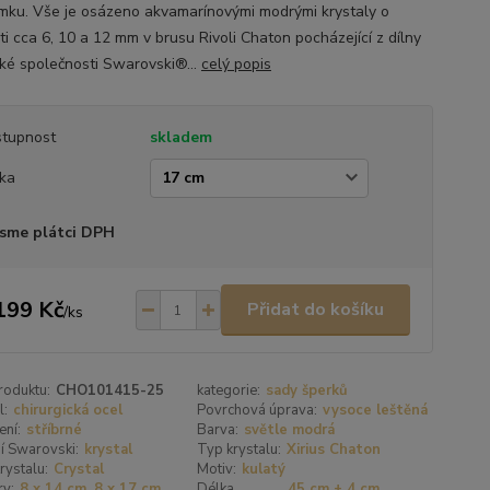
mku. Vše je osázeno akvamarínovými modrými krystaly o
ti cca 6, 10 a 12 mm v brusu Rivoli Chaton pocházející z dílny
ké společnosti Swarovski®...
celý popis
tupnost
skladem
ka
sme plátci DPH
199 Kč
Přidat do košíku
/
ks
roduktu:
CHO101415-25
kategorie:
sady šperků
l:
chirurgická ocel
Povrchová úprava:
vysoce leštěná
ení:
stříbrné
Barva:
světle modrá
í Swarovski:
krystal
Typ krystalu:
Xirius Chaton
rystalu:
Crystal
Motiv:
kulatý
y:
8 x 14 cm, 8 x 17 cm
Délka
45 cm + 4 cm