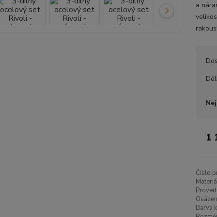
a nára
velikos
rakous
Dos
Dél
Nej
1 
Číslo p
Materiá
Proved
Osázen
Barva k
Rozměr