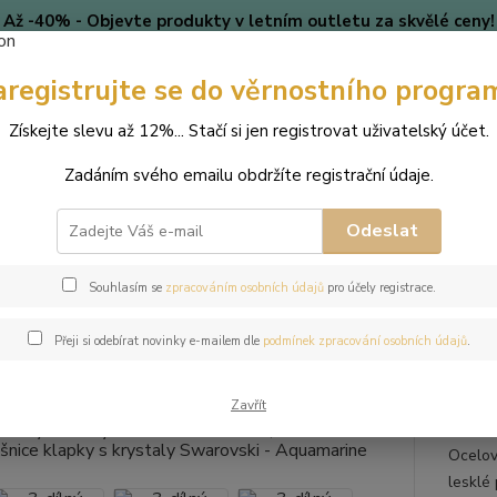
Až -40% - Objevte produkty v letním outletu za skvělé ceny!
Platí do vyprodání zásob.
aregistrujte se do věrnostního progra
🎄 VÁNOCE
Blog
Získejte slevu až 12%... Stačí si jen registrovat uživatelský účet.
Nevíte
Hledat
Zadáním svého emailu obdržíte registrační údaje.
+420
(Po-Pá
Odeslat
perky
Sady šperků
3-dílný ocelový set Rivoli - náramek, náhrdelník
Souhlasím se
zpracováním osobních údajů
pro účely registrace.
lný ocelový set Rivoli - náramek
Přeji si odebírat novinky e-mailem dle
podmínek zpracování osobních údajů
.
ky s krystaly Swarovski - Aqua
Zavřít
Ocelový
lesklé