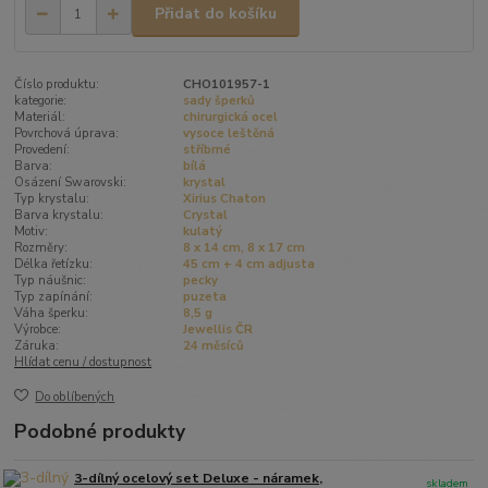
Přidat do košíku
Číslo produktu:
CHO101957-1
kategorie:
sady šperků
Materiál:
chirurgická ocel
Povrchová úprava:
vysoce leštěná
Provedení:
stříbrné
Barva:
bílá
Osázení Swarovski:
krystal
Typ krystalu:
Xirius Chaton
Barva krystalu:
Crystal
Motiv:
kulatý
Rozměry:
8 x 14 cm, 8 x 17 cm
Délka řetízku:
45 cm + 4 cm adjusta
Typ náušnic:
pecky
Typ zapínání:
puzeta
Váha šperku:
8,5 g
Výrobce:
Jewellis ČR
Záruka:
24 měsíců
Hlídat cenu / dostupnost
Do oblíbených
Podobné produkty
3-dílný ocelový set Deluxe - náramek,
skladem