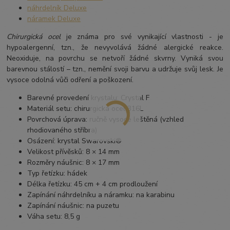
náhrdelník Deluxe
náramek Deluxe
Chirurgická ocel
je známa pro své vynikající vlastnosti - je
hypoalergenní, tzn., že nevyvolává žádné alergické reakce.
Neoxiduje, na povrchu se netvoří žádné skvrny. Vyniká svou
barevnou stálostí – tzn., nemění svoji barvu a udržuje svůj lesk. Je
vysoce odolná vůči odření a poškození.
Barevné provedení krystalu: Crystal F
Materiál setu: chirurgická ocel 316L
Povrchová úprava: ručně vysoce leštěná (vzhled
rhodiovaného stříbra)
Osázení: krystal Swarovski®
Velikost přívěsků: 8 × 14 mm
Rozměry náušnic: 8 × 17 mm
Typ řetízku: hádek
Délka řetízku: 45 cm + 4 cm prodloužení
Zapínání náhrdelníku a náramku: na karabinu
Zapínání náušnic: na puzetu
Váha setu: 8,5 g