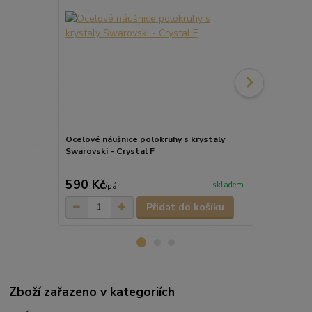
Ocelové náušnice polokruhy s krystaly
Ocelový náhr
Swarovski - Crystal F
krystalem m
Crystal F
590 Kč
439 Kč
skladem
/
pár
/
ks
Přidat do košíku
Zboží zařazeno v kategoriích