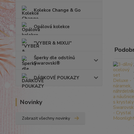
Kolekce Change & Go
Opálová kolekce
"VYBER & MIXUJ"
Podobn
Šperky dle odstínů
Swarovski®
DÁRKOVÉ POUKAZY
Novinky
Zobrazit všechny novinky