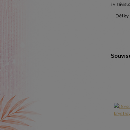
i v závis
Délky ř
Souvise