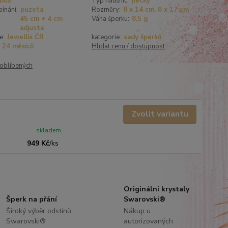
bílá
Typ náušnic:
pecky
ínání:
puzeta
Rozměry:
8 x 14 cm, 8 x 17 cm
45 cm + 4 cm
Váha šperku:
8,5 g
adjusta
e:
Jewellis ČR
kategorie:
sady šperků
24 měsíců
Hlídat cenu / dostupnost
oblíbených
Zvolit variantu
skladem
949 Kč
/
ks
Originální krystaly
Šperk na přání
Swarovski®
Široký výběr odstínů
Nákup u
Swarovski®
autorizovaných