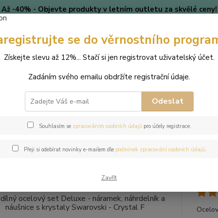
Až -40% - Objevte produkty v letním outletu za skvělé ceny!
Platí do vyprodání zásob.
Doprava od 39 Kč k nákupu nad
399 Kč
.
aregistrujte se do věrnostního progra
🎄 VÁNOCE
Blog
Získejte slevu až 12%... Stačí si jen registrovat uživatelský účet.
Zadáním svého emailu obdržíte registrační údaje.
Nevíte
Hledat
+420
(Po-Pá
Odeslat
perky
Sady šperků
3-dílný ocelový set Deluxe - náramek, náhrdelník
Souhlasím se
zpracováním osobních údajů
pro účely registrace.
lný ocelový set Deluxe - náramek
Přeji si odebírat novinky e-mailem dle
podmínek zpracování osobních údajů
.
taly Swarovski - Crystal F
Zavřít
Ocelov