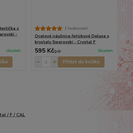
estička s
1 hodnocení
rovski -
Ocelové náušnice řetízkové Deluxe s
krystaly Swarovski - Crystal F
595 Kč
skladem
Skladem
/
pár
šíku
Přidat do košíku
tal / F / CAL