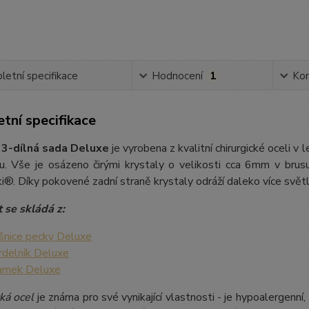
etní specifikace
Hodnocení
1
Ko
tní specifikace
 3-dílná sada Deluxe
je vyrobena z kvalitní chirurgické oceli v
u. Vše je osázeno čirými krystaly o velikosti cca 6mm v brusu 
®. Díky pokovené zadní straně krystaly odráží daleko více světla
 se skládá z:
šnice pecky Deluxe
rdelník Deluxe
amek Deluxe
ká ocel
je známa pro své vynikající vlastnosti - je hypoalergenní,