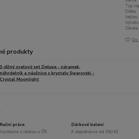
Barva:
Typ zap
Délka
řetízku:
Výrobc
Záruka:
Do 
é produkty
3-dílný ocelový set Deluxe - náramek,
náhrdelník a náušnice s krystaly Swarovski -
Crystal Moonlight
Ruční práce
Dárkové balení
Vyrobeno s láskou v ČR
K objednávce od 350 Kč