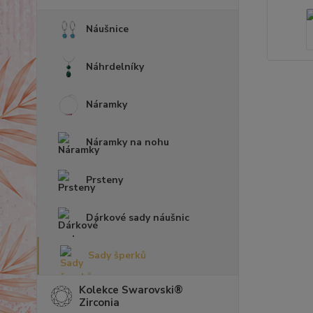
Náušnice
Náhrdelníky
Náramky
Náramky na nohu
Prsteny
Dárkové sady náušnic
Sady šperků
Kolekce Swarovski®
Zirconia