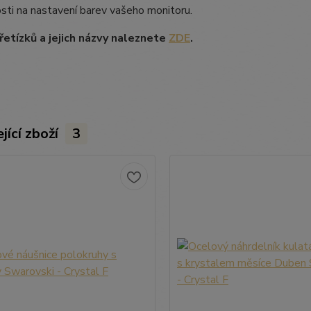
losti na nastavení barev vašeho monitoru.
etízků a jejich názvy naleznete
ZDE
.
jící zboží
3