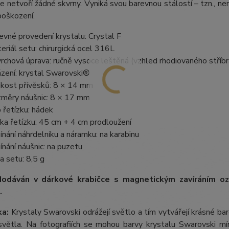
e netvoří žádné skvrny. Vyniká svou barevnou stálostí – tzn., nem
poškození.
evné provedení krystalu: Crystal F
eriál setu: chirurgická ocel 316L
rchová úprava: ručně vysoce leštěná (vzhled rhodiovaného stříbr
zení: krystal Swarovski®
ikost přívěsků: 8 × 14 mm
měry náušnic: 8 × 17 mm
 řetízku: hádek
ka řetízku: 45 cm + 4 cm prodloužení
ínání náhrdelníku a náramku: na karabinu
ínání náušnic: na puzetu
a setu: 8,5 g
dodáván v dárkové krabičce s magnetickým zavíráním 
.
a:
Krystaly Swarovski odrážejí světlo a tím vytvářejí krásné b
větla. Na fotografiích se mohou barvy krystalu Swarovski mírn