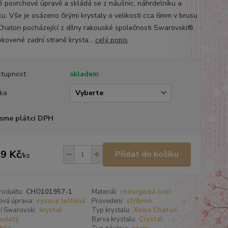
lé povrchové úpravě a skládá se z náušnic, náhrdelníku a
u. Vše je osázeno čirými krystaly o velikosti cca 6mm v brusu
 Chaton pocházející z dílny rakouské společnosti Swarovski®.
okovené zadní straně krysta...
celý popis
tupnost
skladem
ka
sme plátci DPH
9 Kč
Přidat do košíku
/
ks
roduktu:
CHO101957-1
Materiál:
chirurgická ocel
ová úprava:
vysoce leštěná
Provedení:
stříbrné
í Swarovski:
krystal
Typ krystalu:
Xirius Chaton
kulatý
Barva krystalu:
Crystal