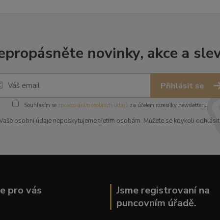
epropásněte novinky, akce a slev
Přihlásit se
Souhlasím se
zpracováním osobních údajů
za účelem rozesílky newsletteru.
Vaše osobní údaje neposkytujeme třetím osobám. Můžete se kdykoli odhlásit
ce pro vás
Jsme registrovaní na
puncovním úřadě.