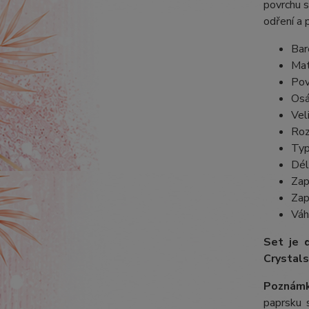
povrchu s
odření a 
Bar
Mat
Pov
Osá
Vel
Roz
Typ
Dél
Zap
Zap
Váh
Set je 
Crystals
Poznámk
paprsku s