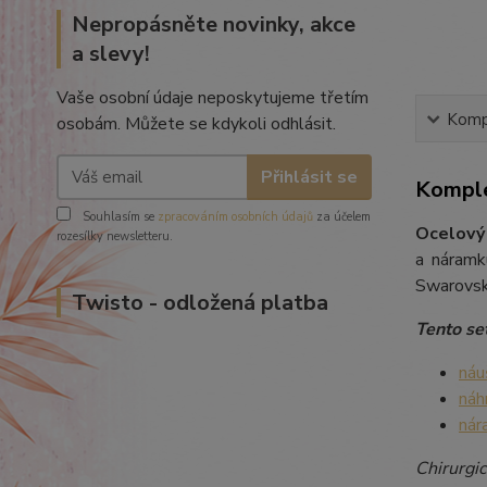
Nepropásněte novinky, akce
a slevy!
Vaše osobní údaje neposkytujeme třetím
Kompl
osobám. Můžete se kdykoli odhlásit.
Přihlásit se
Komple
Souhlasím se
zpracováním osobních údajů
za účelem
Ocelový
rozesílky newsletteru.
a náramk
Swarovski
Twisto - odložená platba
Tento set
náu
náh
nár
Chirurgic