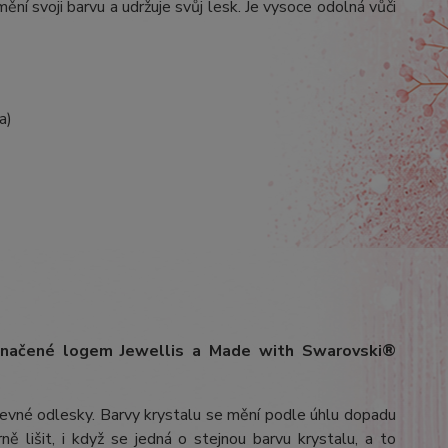
ění svoji barvu a udržuje svůj lesk. Je vysoce odolná vůči
a)
označené logem Jewellis a Made with Swarovski®
arevné odlesky. Barvy krystalu se mění podle úhlu dopadu
ě lišit, i když se jedná o stejnou barvu krystalu, a to