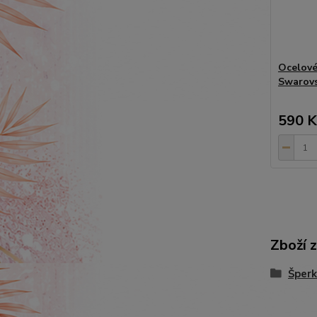
Ocelové
Swarovs
590 K
Zboží 
Šperk