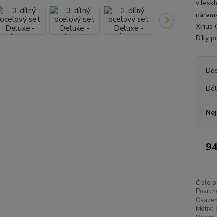
v lesk
náramk
Xirius
Díky p
Dos
Dél
Nej
94
Číslo p
Povrch
Osázen
Motiv: