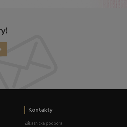
y!
.
Kontakty
Zákaznická podpora