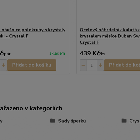
 náušnice polokruhy s krystaly
Ocelový náhrdelník kulatá d
ki - Crystal F
krystalem měsíce Duben Swa
Crystal F
č
439 Kč
skladem
/
pár
/
ks
Přidat do košíku
Přidat do ko
zařazeno v kategoriích
y
Sady šperků
Crys