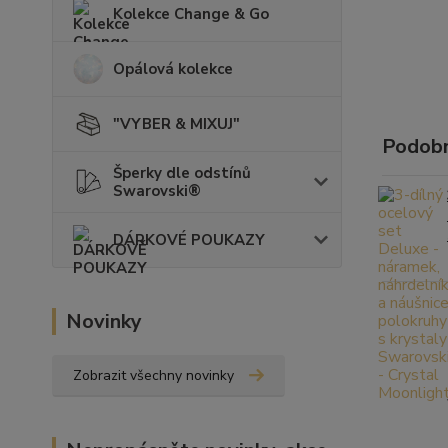
Kolekce Change & Go
Opálová kolekce
"VYBER & MIXUJ"
Podobn
Šperky dle odstínů
Swarovski®
DÁRKOVÉ POUKAZY
Novinky
Zobrazit všechny novinky