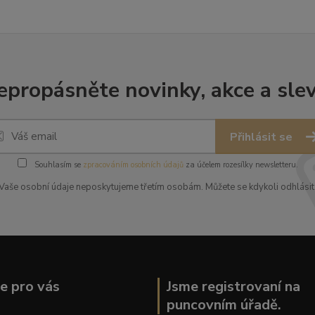
epropásněte novinky, akce a slev
Přihlásit se
Souhlasím se
zpracováním osobních údajů
za účelem rozesílky newsletteru.
Vaše osobní údaje neposkytujeme třetím osobám. Můžete se kdykoli odhlásit
ce pro vás
Jsme registrovaní na
puncovním úřadě.