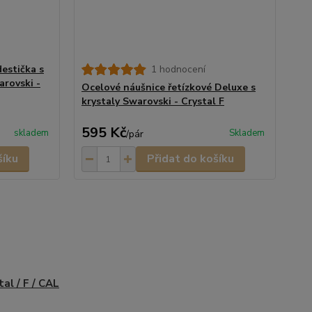
estička s
1 hodnocení
rovski -
Ocelové náušnice řetízkové Deluxe s
krystaly Swarovski - Crystal F
595 Kč
skladem
Skladem
/
pár
šíku
Přidat do košíku
tal / F / CAL