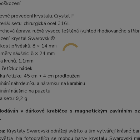
poškození.
evné provedení krystalu: Crystal F
eriál setu: chirurgická ocel 316L
rchová úprava: ručně vysoce leštěná (vzhled rhodiovaného stříbr
zení: krystal Swarovski®
ikost přívěsků: 8 × 14 mm
měry náušnic: 8 × 24 mm
ka kruhů: 1,1mm
 řetízku: hádek
ka řetízku: 45 cm + 4 cm prodloužení
ínání náhrdelníku a náramku: na karabinu
ínání náušnic: na puzetu
a setu: 9,2 g
dodáván v dárkové krabičce s magnetickým zavíráním 
.
a:
Krystaly Swarovski odrážejí světlo a tím vytvářejí krásné b
větla. Na fotografiích se mohou barvy krystalu Swarovski mírn