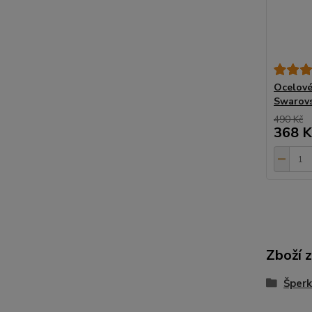
Ocelové
Swarovs
490 Kč
368 K
Zboží 
Šperk