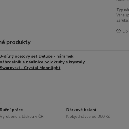
Typ náu
Váha šp
Záruka:
Do 
é produkty
3-dílný ocelový set Deluxe - náramek,
náhrdelník a náušnice polokruhy s krystaly
Swarovski - Crystal Moonlight
Ruční práce
Dárkové balení
Vyrobeno s láskou v ČR
K objednávce od 350 Kč