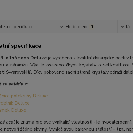
etní specifikace
Hodnocení
0
Ko
tní specifikace
 3-dílná sada Deluxe
je vyrobena z kvalitní chirurgické oceli v
íku a náramku. Vše je osázeno čirými krystaly o velikosti cca 
ti Swarovski®. Díky pokovené zadní straně krystaly odráží daleko
 se skládá z:
šnice polokruhy Deluxe
rdelník Deluxe
amek Deluxe
ká ocel
je známa pro své vynikající vlastnosti - je hypoalergenní,
e netvoří žádné skvrny. Vyniká svou barevnou stálostí – tzn., nem