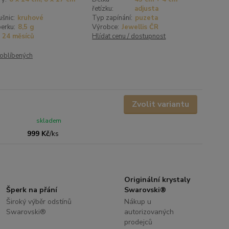
řetízku:
adjusta
šnic:
kruhové
Typ zapínání:
puzeta
erku:
8,5 g
Výrobce:
Jewellis ČR
24 měsíců
Hlídat cenu / dostupnost
oblíbených
Zvolit variantu
skladem
999 Kč
/
ks
Originální krystaly
Šperk na přání
Swarovski®
Široký výběr odstínů
Nákup u
Swarovski®
autorizovaných
prodejců