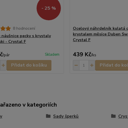
- 25 %
8 hodnocení
Ocelový náhrdelník kulatá d
krystalem měsíce Duben Swa
 náušnice pecky s krystaly
Crystal F
ki - Crystal F
č
439 Kč
Skladem
/
pár
/
ks
Přidat do košíku
Přidat do ko
zařazeno v kategoriích
y
Sady šperků
Crys