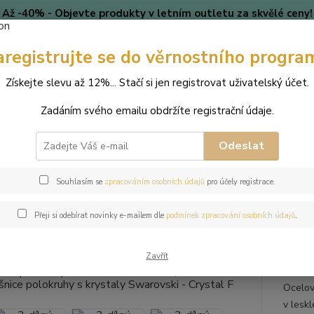
Až -40% - Objevte produkty v letním outletu za skvělé ceny!
Platí do vyprodání zásob.
aregistrujte se do věrnostního progra
🎄 VÁNOCE
Blog
Získejte slevu až 12%... Stačí si jen registrovat uživatelský účet.
Nevíte
Hledat
Zadáním svého emailu obdržíte registrační údaje.
+420
(Po-Pá
Odeslat
perky
Sady šperků
3-dílný ocelový set Deluxe - náramek, náhrdelník
Souhlasím se
zpracováním osobních údajů
pro účely registrace.
lný ocelový set Deluxe - nárame
Přeji si odebírat novinky e-mailem dle
podmínek zpracování osobních údajů
.
kruhy s krystaly Swarovski - Cry
Zavřít
Ocelov
v lesk