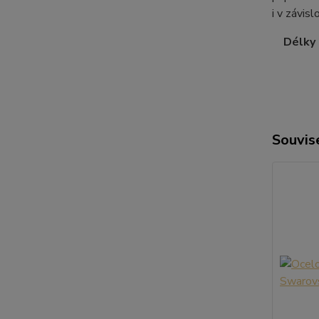
i v závis
Délky ř
Souvise