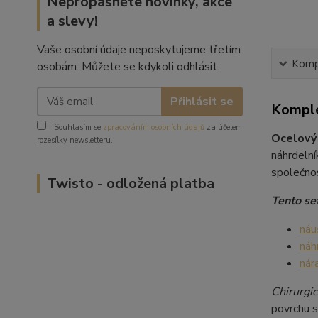
Nepropásněte novinky, akce
a slevy!
Vaše osobní údaje neposkytujeme třetím
Kompl
osobám. Můžete se kdykoli odhlásit.
Přihlásit se
Komple
Souhlasím se
zpracováním osobních údajů
za účelem
Ocelový
rozesílky newsletteru.
náhrdeln
společnos
Twisto - odložená platba
Tento set
náu
náh
nár
Chirurgic
povrchu s