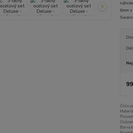
náhrde
6mm v 
Swarov
Dos
Dél
Nej
99
Číslo p
Materiá
Proved
Osázen
Barva k
Rozměr