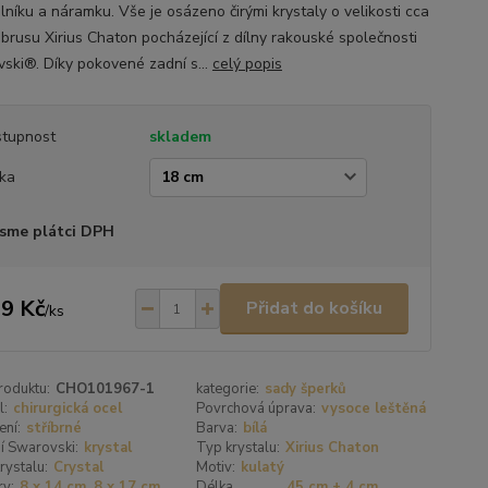
lníku a náramku. Vše je osázeno čirými krystaly o velikosti cca
brusu Xirius Chaton pocházející z dílny rakouské společnosti
ski®. Díky pokovené zadní s...
celý popis
tupnost
skladem
ka
sme plátci DPH
9 Kč
Přidat do košíku
/
ks
roduktu:
CHO101967-1
kategorie:
sady šperků
l:
chirurgická ocel
Povrchová úprava:
vysoce leštěná
ení:
stříbrné
Barva:
bílá
í Swarovski:
krystal
Typ krystalu:
Xirius Chaton
rystalu:
Crystal
Motiv:
kulatý
y:
8 x 14 cm, 8 x 17 cm
Délka
45 cm + 4 cm