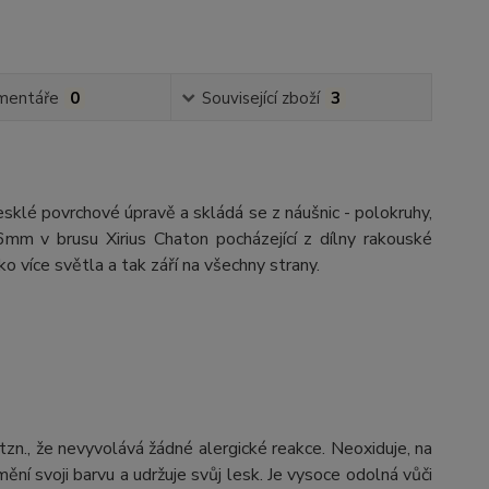
mentáře
0
Související zboží
3
 lesklé povrchové úpravě a skládá se z náušnic - polokruhy,
6mm v brusu Xirius Chaton pocházející z dílny rakouské
 více světla a tak září na všechny strany.
 tzn., že nevyvolává žádné alergické reakce. Neoxiduje, na
ění svoji barvu a udržuje svůj lesk. Je vysoce odolná vůči