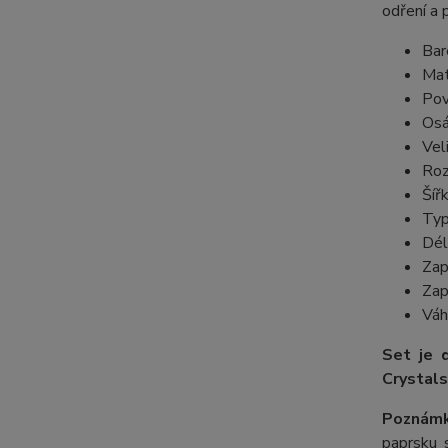
odření a 
Bar
Mat
Pov
Osá
Vel
Roz
Šíř
Typ
Dél
Zap
Zap
Váh
Set je 
Crystals
Poznámk
paprsku s