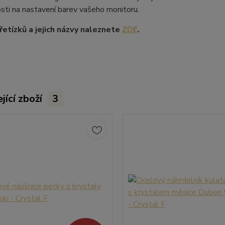
losti na nastavení barev vašeho monitoru.
etízků a jejich názvy naleznete
ZDE
.
jící zboží
3