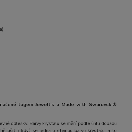
a)
označené logem Jewellis a Made with Swarovski®
arevné odlesky. Barvy krystalu se mění podle úhlu dopadu
ě lišit, i když se jedná o stejnou barvu krystalu, a to