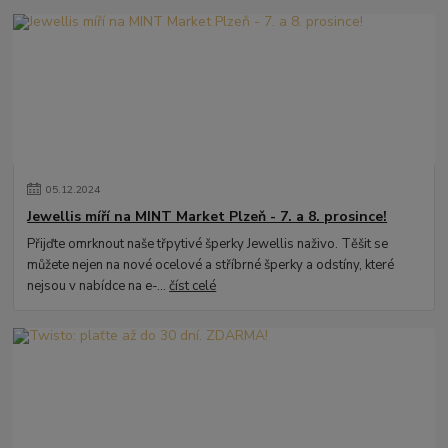
05
.
12
.
2024
Jewellis míří na MINT Market Plzeň - 7. a 8. prosince!
Přijďte omrknout naše třpytivé šperky Jewellis naživo. Těšit se
můžete nejen na nové ocelové a stříbrné šperky a odstíny, které
nejsou v nabídce na e-...
číst celé