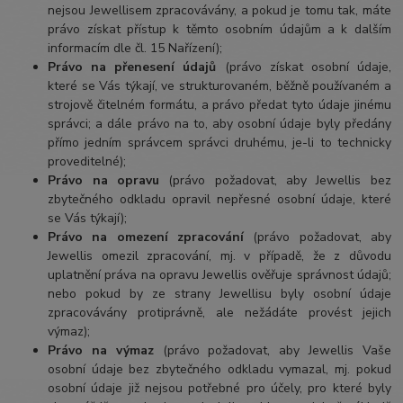
nejsou Jewellisem zpracovávány, a pokud je tomu tak, máte
právo získat přístup k těmto osobním údajům a k dalším
informacím dle čl. 15 Nařízení);
Právo na přenesení údajů
(právo získat osobní údaje,
které se Vás týkají, ve strukturovaném, běžně používaném a
strojově čitelném formátu, a právo předat tyto údaje jinému
správci; a dále právo na to, aby osobní údaje byly předány
přímo jedním správcem správci druhému, je-li to technicky
proveditelné);
Právo na opravu
(právo požadovat, aby Jewellis bez
zbytečného odkladu opravil nepřesné osobní údaje, které
se Vás týkají);
Právo na omezení zpracování
(právo požadovat, aby
Jewellis omezil zpracování, mj. v případě, že z důvodu
uplatnění práva na opravu Jewellis ověřuje správnost údajů;
nebo pokud by ze strany Jewellisu byly osobní údaje
zpracovávány protiprávně, ale nežádáte provést jejich
výmaz);
Právo na výmaz
(právo požadovat, aby Jewellis Vaše
osobní údaje bez zbytečného odkladu vymazal, mj. pokud
osobní údaje již nejsou potřebné pro účely, pro které byly