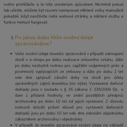
svého prohlížeče, a to níže uvedeným způsobem. Nicméně pokud
tak učiníte, můžete být nuceni nastavovat některé volby manuálně
pokaždé, když navštívíte naše webové stránky, a některé služby a
funkce nemusí fungovat.
Po jakou dobu Vaše osobní údaje
zpracováváme?
Vaše osobní údaje Jewellis zpracovává v případě zakoupení
zboží v e-shopu po dobu realizace smluvního vztahu, dále
po dobu nezbytně nutnou pro zajištění vzájemných práv a
povinností vyplývajících ze smlouvy a dále po dobu 2 let
ode dne uplynutí záruční doby na zboží pro účely
oprávněných zájmů Jewellisu (viz výše). Vystavené daňové
doklady jsou v souladu s § 35 zákona č. 235/2004 Sb., o
dani z přidané hodnoty, ve znění pozdějších předpisů
archivovány po dobu 10 let od jejich vystavení. Z důvodu
nutnosti doložit právní důvod pro vystavení daňových
dokladů jsou po dobu 10 let ode dne odeslání objednávky
zákazníkem archivovány i objednávky.
V případě, že Jewellis zpracovává osobní údaje na základě