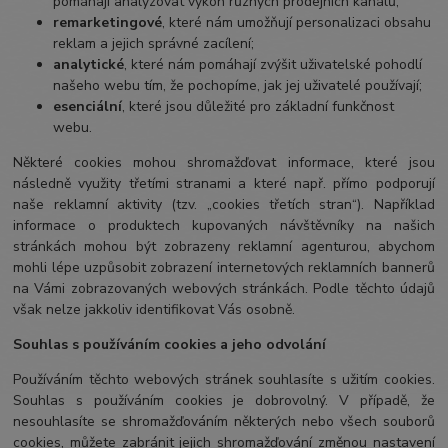
pomáhají analyzovat výkon různých prodejních kanálů;
remarketingové
, které nám umožňují personalizaci obsahu
reklam a jejich správné zacílení;
analytické
, které nám pomáhají zvýšit uživatelské pohodlí
našeho webu tím, že pochopíme, jak jej uživatelé používají;
esenciální
, které jsou důležité pro základní funkčnost
webu.
Některé cookies mohou shromažďovat informace, které jsou
následně využity třetími stranami a které např. přímo podporují
naše reklamní aktivity (tzv. „cookies třetích stran“). Například
informace o produktech kupovaných návštěvníky na našich
stránkách mohou být zobrazeny reklamní agenturou, abychom
mohli lépe uzpůsobit zobrazení internetových reklamních bannerů
na Vámi zobrazovaných webových stránkách. Podle těchto údajů
však nelze jakkoliv identifikovat Vás osobně.
Souhlas s používáním cookies a jeho odvolání
Používáním těchto webových stránek souhlasíte s užitím cookies.
Souhlas s používáním cookies je dobrovolný. V případě, že
nesouhlasíte se shromažďováním některých nebo všech souborů
cookies, můžete zabránit jejich shromažďování změnou nastavení