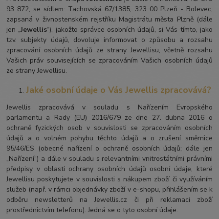
93 872, se sídlem: Tachovská 67/1385, 323 00 Plzeň - Bolevec,
zapsaná v živnostenském rejstříku Magistrátu města Plzně (dále
jen „
Jewellis
“), jakožto správce osobních údajů, si Vás tímto, jako
tzv. subjekty údajů, dovoluje informovat o způsobu a rozsahu
zpracování osobních údajů ze strany Jewellisu, včetně rozsahu
Vašich práv souvisejících se zpracováním Vašich osobních údajů
ze strany Jewellisu.
Jaké osobní údaje o Vás Jewellis zpracovává?
Jewellis zpracovává v souladu s Nařízením Evropského
parlamentu a Rady (EU) 2016/679 ze dne 27. dubna 2016 o
ochraně fyzických osob v souvislosti se zpracováním osobních
údajů a o volném pohybu těchto údajů a o zrušení směrnice
95/46/ES (obecné nařízení o ochraně osobních údajů; dále jen
„Nařízení“) a dále v souladu s relevantními vnitrostátními právními
předpisy v oblasti ochrany osobních údajů osobní údaje, které
Jewellisu poskytujete v souvislosti s nákupem zboží či využíváním
služeb (např. v rámci objednávky zboží v e-shopu, přihlášením se k
odběru newsletterů na Jewellis.cz či při reklamaci zboží
prostřednictvím telefonu). Jedná se o tyto osobní údaje: