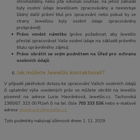
shromážděny, nebo jste odvolali souhlas, na jehož základě
byly osobní údaje Jewellisem zpracovávány a neexistuje
žádný další právní titul pro zpracování; nebo pokud by ze
strany Jewellisu byly osobní údaje zpracovávány
protiprávně);
Právo vznést námitku
(právo požadovat, aby Jewellis
přestal zpracovávat Vaše osobní údaje na základě právního
titulu oprávněného zájmu);
Právo obrátit se svým podnětem na Úřad pro ochranu
osobních údajů
.
Jak můžete Jewellis kontaktovat?
V případě jakéhokoli dotazu ke zpracování Vašich osobních údajů
či uplatnění výše uvedených práv se můžete obrátit na Jewellis
písemně na adrese Lucie Havránková, Jewellis.cz, Tachovská
1385/67, 323 00 Plzeň či na tel. čísle
703 333 536
nebo e-mailové
adrese
objednavky@jewellis.cz
.
Tyto podmínky nabývají účinnosti dnem 1. 11. 2019.