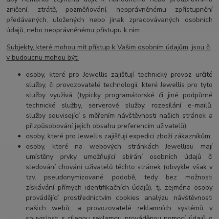
zničení, ztrátě, pozměňování, neoprávněnému zpřístupnění
předávaných, uložených nebo jinak zpracovávaných osobních
údajů, nebo neoprávněnému přístupu k nim.
Subjekty, které mohou mít přístup k Vašim osobním údajům, jsou či
v budoucnu mohou být:
osoby, které pro Jewellis zajišťují technický provoz určité
služby, či provozovatelé technologií, které Jewellis pro tyto
služby využívá (typicky programátorské či jiné podpůrné
technické služby, serverové služby, rozesílání e-mailů,
služby související s měřením návštěvnosti našich stránek a
přizpůsobování jejich obsahu preferencím uživatelů);
osoby, které pro Jewellis zajišťují expedici zboží zákazníkům;
osoby, které na webových stránkách Jewellisu mají
umístěny prvky umožňující sbírání osobních údajů či
sledování chování uživatelů těchto stránek (obvykle však v
tzv. pseudonymizované podobě, tedy bez možnosti
získávání přímých identifikačních údajů), tj. zejména osoby
provádějící prostřednictvím cookies analýzu návštěvnosti
našich webů, a provozovatelé reklamních systémů v
souvislosti s cílenou reklamou prováděnou pomocí údajů o