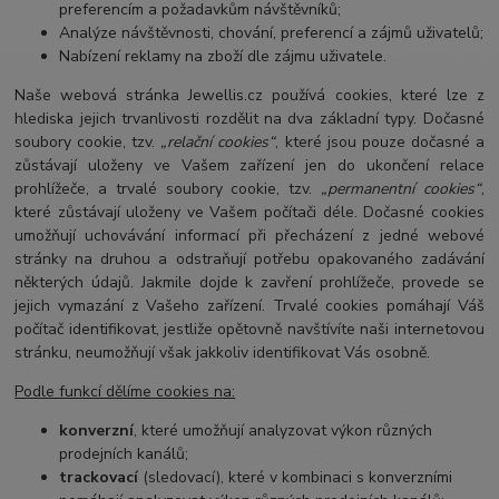
preferencím a požadavkům návštěvníků;
Analýze návštěvnosti, chování, preferencí a zájmů uživatelů;
Nabízení reklamy na zboží dle zájmu uživatele.
Naše webová stránka Jewellis.cz používá cookies, které lze z
hlediska jejich trvanlivosti rozdělit na dva základní typy. Dočasné
soubory cookie, tzv.
„relační cookies“
, které jsou pouze dočasné a
zůstávají uloženy ve Vašem zařízení jen do ukončení relace
prohlížeče, a trvalé soubory cookie, tzv.
„permanentní cookies“
,
které zůstávají uloženy ve Vašem počítači déle. Dočasné cookies
umožňují uchovávání informací při přecházení z jedné webové
stránky na druhou a odstraňují potřebu opakovaného zadávání
některých údajů. Jakmile dojde k zavření prohlížeče, provede se
jejich vymazání z Vašeho zařízení. Trvalé cookies pomáhají Váš
počítač identifikovat, jestliže opětovně navštívíte naši internetovou
stránku, neumožňují však jakkoliv identifikovat Vás osobně.
Podle funkcí dělíme cookies na:
konverzní
, které umožňují analyzovat výkon různých
prodejních kanálů;
trackovací
(sledovací), které v kombinaci s konverzními