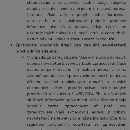
shromažďuje a zpracovává osobní údaje subjektu
údajů v rozsahu – jméno a příjmení, e-mailová adresa,
telefonní číslo, adresa pobytu nebo doručovací
adresa, heslo v zašifrované podobě, profilové
informace jako věk a pohlaví, údaje týkající se
uskutečněných nákupů (tj. např. druh a cena zboží,
datum nákupu, údaje o stavu zákaznického účtu).
Zpracování osobních údajů pro zasílání newsletterů
(obchodních sdělení)
V případě, že zaregistrujete Vaši e-mailovou adresu k
odběru newsletterů, Jewellis bude zpracovávat Vaše
osobní údaje v rozsahu – e-mailová adresa, a to na
základě souhlasu se zpracováním osobních údajů za
účelem zasílání nabídkových e-mailů a dalších
obchodních sdělení prostřednictvím elektronických
prostředků dle zákona č. 480/2004 Sb., o některých
službách informační společnosti. Vaše Osobní údaje
Jewellis začne zpracovávat až poté, kdy
zaregistrujete Vaši e-mailovou adresu k odběru
newsletterů na Jewellis.cz a následně dokončíte tuto
registraci potvrzením souhlasu se zpracováním