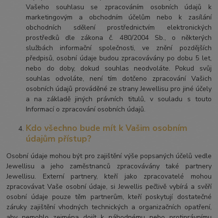
Vašeho souhlasu se zpracováním osobních údajů k
marketingovým a obchodním účelům nebo k zasílání
obchodních sdělení prostřednictvím elektronických
prostředků dle zákona č. 480/2004 Sb., o některých
službách informační společnosti, ve znění pozdějších
předpisů, osobní údaje budou zpracovávány po dobu 5 let,
nebo do doby, dokud souhlas neodvoláte. Pokud svůj
souhlas odvoláte, není tím dotčeno zpracování Vašich
osobních údajů prováděné ze strany Jewellisu pro jiné účely
a na základě jiných právních titulů, v souladu s touto
Informací o zpracování osobních údajů.
Kdo všechno bude mít k Vašim osobním
údajům přístup?
Osobní údaje mohou být pro zajištění výše popsaných účelů vedle
Jewellisu a jeho zaměstnanců zpracovávány také partnery
Jewellisu. Externí partnery, kteří jako zpracovatelé mohou
zpracovávat Vaše osobní údaje, si Jewellis pečlivě vybírá a svěří
osobní údaje pouze těm partnerům, kteří poskytují dostatečné
záruky zajištění vhodných technických a organizačních opatření,
aby nemohlo zejména dojít k náhodnému nebo protiprávnímu