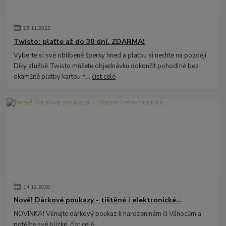
25
.
11
.
2022
Twisto: plaťte až do 30 dní. ZDARMA!
Vyberte si své oblíbené šperky hned a platbu si nechte na později.
Díky službě Twisto můžete objednávku dokončit pohodlně bez
okamžité platby kartou n...
číst celé
14
.
12
.
2020
Nově! Dárkové poukazy - tištěné i elektronické...
NOVINKA! Věnujte dárkový poukaz k narozeninám či Vánocům a
potěšte své blízké.
číst celé