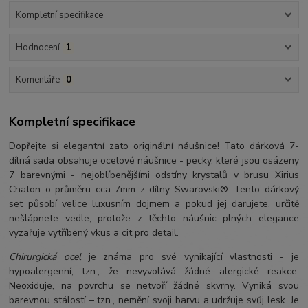
Kompletní specifikace
Hodnocení
1
Komentáře
0
Kompletní specifikace
Dopřejte si elegantní zato originální náušnice! Tato dárková 7-
dílná sada obsahuje ocelové náušnice - pecky, které jsou osázeny
7 barevnými - nejoblíbenějšími odstíny krystalů v brusu Xirius
Chaton o průměru cca 7mm z dílny Swarovski®. Tento dárkový
set působí velice luxusním dojmem a pokud jej darujete, určitě
nešlápnete vedle, protože z těchto náušnic plných elegance
vyzařuje vytříbený vkus a cit pro detail.
Chirurgická ocel
je známa pro své vynikající vlastnosti - je
hypoalergenní, tzn., že nevyvolává žádné alergické reakce.
Neoxiduje, na povrchu se netvoří žádné skvrny. Vyniká svou
barevnou stálostí – tzn., nemění svoji barvu a udržuje svůj lesk. Je