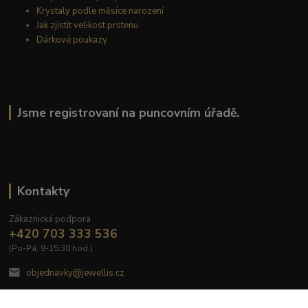
Krystaly podle měsíce narození
Jak zjistit velikost prstenu
Dárkové poukazy
Jsme registrovaní na puncovním úřadě.
Kontakty
Zákaznická podpora
+420 703 333 536
(Po-Pá, 9-15:30 hod.)
objednavky@jewellis.cz