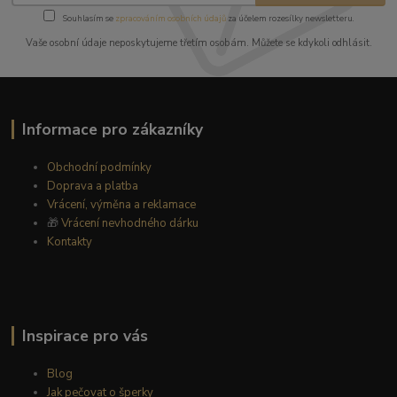
Souhlasím se
zpracováním osobních údajů
za účelem rozesílky newsletteru.
Vaše osobní údaje neposkytujeme třetím osobám. Můžete se kdykoli odhlásit.
Informace pro zákazníky
Obchodní podmínky
Doprava a platba
Vrácení, výměna a reklamace
🎁
Vrácení nevhodného dárku
Kontakty
Inspirace pro vás
Blog
Jak pečovat o šperky