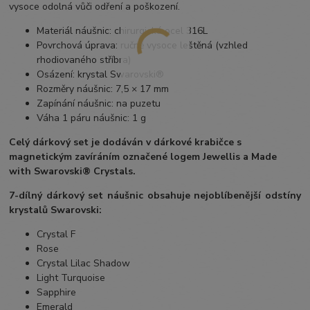
vysoce odolná vůči odření a poškození.
Materiál náušnic: chirurgická ocel 316L
Povrchová úprava: ručně vysoce leštěná (vzhled
rhodiovaného stříbra)
Osázení: krystal Swarovski®
Rozměry náušnic: 7,5 × 17 mm
Zapínání náušnic: na puzetu
Váha 1 páru náušnic: 1 g
Celý dárkový set je dodáván v dárkové krabičce s
magnetickým zavíráním označené logem Jewellis a Made
with Swarovski® Crystals.
7-dílný dárkový set náušnic obsahuje nejoblíbenější odstíny
krystalů Swarovski:
Crystal F
Rose
Crystal Lilac Shadow
Light Turquoise
Sapphire
Emerald