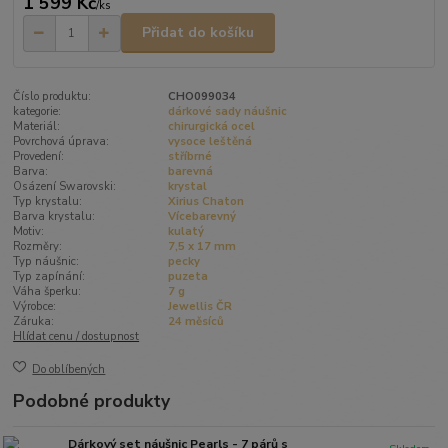
1 599 Kč
/
ks
Přidat do košíku
Číslo produktu:
CHO099034
kategorie:
dárkové sady náušnic
Materiál:
chirurgická ocel
Povrchová úprava:
vysoce leštěná
Provedení:
stříbrné
Barva:
barevná
Osázení Swarovski:
krystal
Typ krystalu:
Xirius Chaton
Barva krystalu:
Vícebarevný
Motiv:
kulatý
Rozměry:
7,5 x 17 mm
Typ náušnic:
pecky
Typ zapínání:
puzeta
Váha šperku:
7 g
Výrobce:
Jewellis ČR
Záruka:
24 měsíců
Hlídat cenu / dostupnost
Do oblíbených
Podobné produkty
Dárkový set náušnic Pearls - 7 párů s