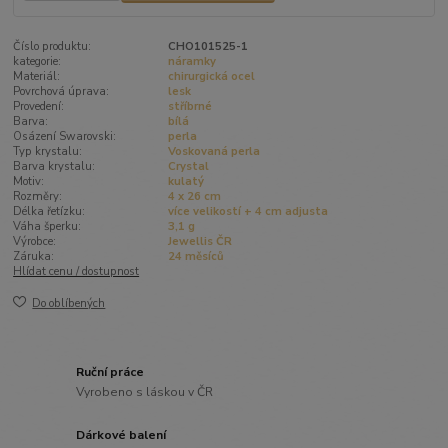
Číslo produktu:
CHO101525-1
kategorie:
náramky
Materiál:
chirurgická ocel
Povrchová úprava:
lesk
Provedení:
stříbrné
Barva:
bílá
Osázení Swarovski:
perla
Typ krystalu:
Voskovaná perla
Barva krystalu:
Crystal
Motiv:
kulatý
Rozměry:
4 x 26 cm
Délka řetízku:
více velikostí + 4 cm adjusta
Váha šperku:
3,1 g
Výrobce:
Jewellis ČR
Záruka:
24 měsíců
Hlídat cenu / dostupnost
Do oblíbených
Ruční práce
Vyrobeno s láskou v ČR
Dárkové balení