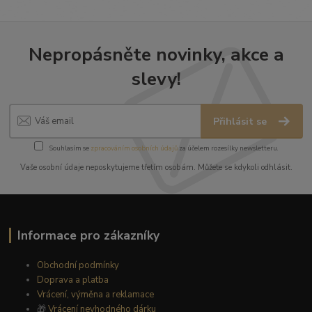
Nepropásněte novinky, akce a
slevy!
Přihlásit se
Souhlasím se
zpracováním osobních údajů
za účelem rozesílky newsletteru.
Vaše osobní údaje neposkytujeme třetím osobám. Můžete se kdykoli odhlásit.
Informace pro zákazníky
Obchodní podmínky
Doprava a platba
Vrácení, výměna a reklamace
🎁
Vrácení nevhodného dárku