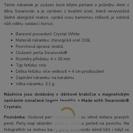
Tento náramek je osázen šesti bílými perlami o průměru 4mm z
dílny Swarovski a je vyroben z kvalitní oceli, která nevyvolává
žádné alergické reakce, vyniká svou barevnou stálostí, je odolná
vůči oděru, oxidaci i korozi.
Barevné provedení: Crystal White
Materiál náramku: chirurgická ocel 316L
Povrchová úprava: lesklá
Osázení: perla Swarovski®
Rozměry přívěsku: 4 × 26 mm
Typ řetízku: rolo
Délka řetízku: více velikostí + 4 cm prodloužení
Zapínání náramku: na karabinu
Váha náramku: 3,1 g
Náušnice jsou dodávány v dárkové krabičce s magnetickým
zavíráním označené logem Jewellis a Made with Swarovski®
Crystals.
Poznámka:
Voskové perle Swarovski jsou věrné imitace pravých
perel.
Perly mají skleněné jádro s vrstvou perleti na povrchu.
Na
fotografiích se mohou barvy perly Swarovski mírně lišit, i když se