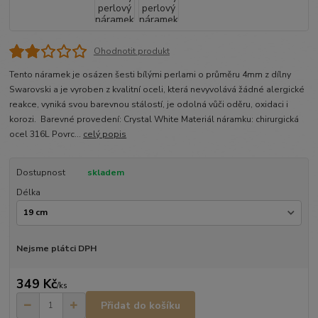
Ohodnotit produkt
Tento náramek je osázen šesti bílými perlami o průměru 4mm z dílny
Swarovski a je vyroben z kvalitní oceli, která nevyvolává žádné alergické
reakce, vyniká svou barevnou stálostí, je odolná vůči oděru, oxidaci i
korozi. Barevné provedení: Crystal White Materiál náramku: chirurgická
ocel 316L Povrc...
celý popis
Dostupnost
skladem
Délka
Nejsme plátci DPH
349 Kč
/
ks
Přidat do košíku