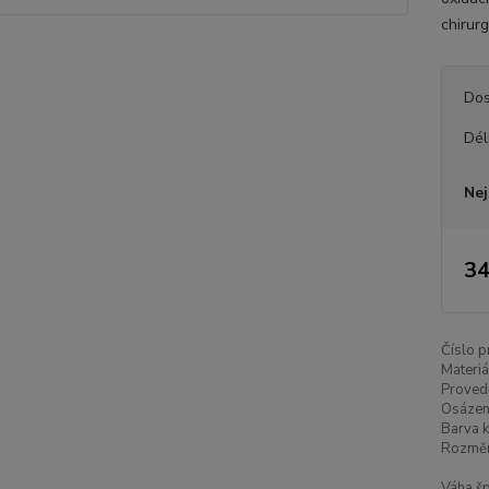
chirurg
Dos
Dél
Nej
34
Číslo p
Materiá
Proved
Osázen
Barva k
Rozměr
Váha šp