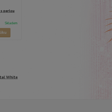
 s perlou
Skladem
šíku
tal White