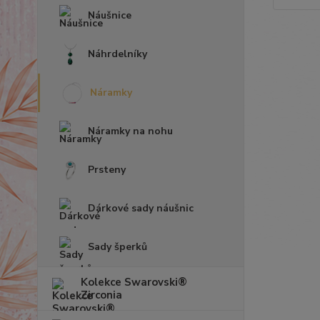
Náušnice
Náhrdelníky
Náramky
Náramky na nohu
Prsteny
Dárkové sady náušnic
Sady šperků
Kolekce Swarovski®
Zirconia