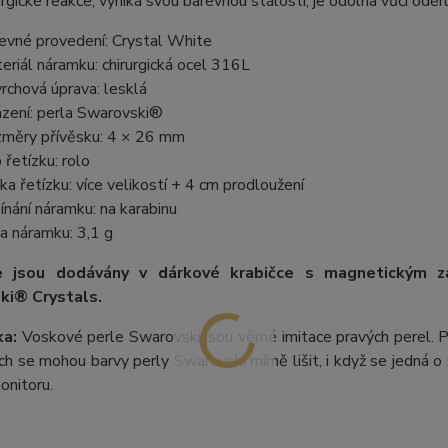
rgické reakce, vyniká svou barevnou stálostí, je odolná vůči oděru,
evné provedení: Crystal White
eriál náramku: chirurgická ocel 316L
rchová úprava: lesklá
zení: perla Swarovski®
měry přívěsku: 4 × 26 mm
 řetízku: rolo
ka řetízku: více velikostí + 4 cm prodloužení
ínání náramku: na karabinu
a náramku: 3,1 g
e jsou dodávány v dárkové krabičce s magnetickým z
ki® Crystals.
a:
Voskové perle Swarovski jsou věrné imitace pravých perel.
P
ích se mohou barvy perly Swarovski mírně lišit, i když se jedná o 
onitoru.