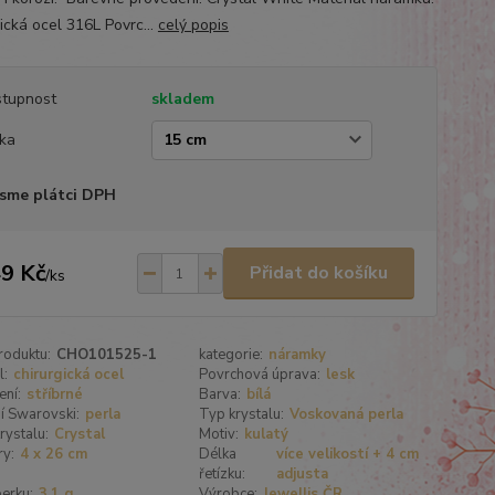
ická ocel 316L Povrc...
celý popis
tupnost
skladem
ka
sme plátci DPH
9 Kč
Přidat do košíku
/
ks
roduktu:
CHO101525-1
kategorie:
náramky
l:
chirurgická ocel
Povrchová úprava:
lesk
ení:
stříbrné
Barva:
bílá
í Swarovski:
perla
Typ krystalu:
Voskovaná perla
rystalu:
Crystal
Motiv:
kulatý
y:
4 x 26 cm
Délka
více velikostí + 4 cm
řetízku:
adjusta
erku:
3,1 g
Výrobce:
Jewellis ČR