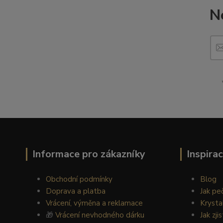
N
Informace pro zákazníky
Inspira
Obchodní podmínky
Blog
Doprava a platba
Jak pe
Vrácení, výměna a reklamace
Krysta
🎁
Vrácení nevhodného dárku
Jak zji