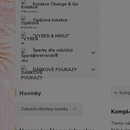
Kolekce Change & Go
Opálová kolekce
"VYBER & MIXUJ"
Šperky dle odstínů
Swarovski®
DÁRKOVÉ POUKAZY
Novinky
Kompl
Zobrazit všechny novinky
Komple
Tento ná