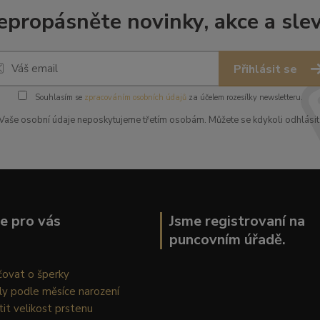
epropásněte novinky, akce a slev
Přihlásit se
Souhlasím se
zpracováním osobních údajů
za účelem rozesílky newsletteru.
Vaše osobní údaje neposkytujeme třetím osobám. Můžete se kdykoli odhlásit
ce pro vás
Jsme registrovaní na
puncovním úřadě.
čovat o šperky
ly podle měsíce narození
stit velikost prstenu