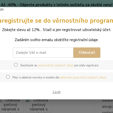
Až -40% - Objevte produkty v letním outletu za skvělé ceny!
Platí do vyprodání zásob.
aregistrujte se do věrnostního progra
🎄 VÁNOCE
Blog
Získejte slevu až 12%... Stačí si jen registrovat uživatelský účet.
Nevíte
Hledat
Zadáním svého emailu obdržíte registrační údaje.
+420
(Po-Pá
Odeslat
perky
Náramky
Ocelový perlový náramek s perlami Swarovski
Souhlasím se
zpracováním osobních údajů
pro účely registrace.
ový perlový náramek s perlami 
Přeji si odebírat novinky e-mailem dle
podmínek zpracování osobních údajů
.
Zavřít
Tento 
Swarov
alergic
oxidac