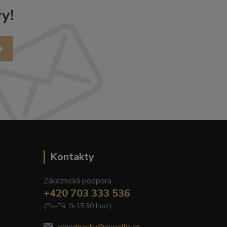
y!
.
Kontakty
Zákaznická podpora
+420 703 333 536
(Po-Pá, 9-15:30 hod.)