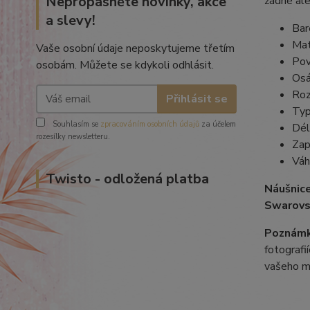
Nepropásněte novinky, akce
žádné ale
a slevy!
Bar
Mat
Vaše osobní údaje neposkytujeme třetím
Pov
osobám. Můžete se kdykoli odhlásit.
Osá
Roz
Přihlásit se
Typ
Souhlasím se
zpracováním osobních údajů
za účelem
Dél
rozesílky newsletteru.
Zap
Váh
Twisto - odložená platba
Náušnic
Swarovs
Poznámk
fotografi
vašeho m