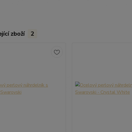
jící zboží
2