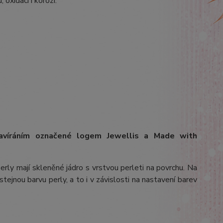
 oxidaci i korozi.
avíráním označené logem Jewellis a Made with
erly mají skleněné jádro s vrstvou perleti na povrchu.
Na
stejnou barvu perly, a to i v závislosti na nastavení barev