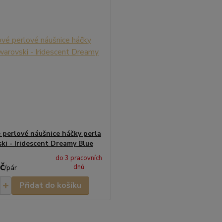
 perlové náušnice háčky perla
ki - Iridescent Dreamy Blue
do 3 pracovních
č
dnů
/
pár
Přidat do košíku