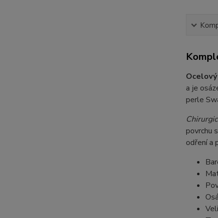
Kompl
Komple
Ocelový
a je osá
perle Swa
Chirurgic
povrchu s
odření a 
Bar
Mat
Pov
Osá
Vel