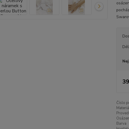
osázen
pocház
Swarov
Dos
Dél
Nej
39
Číslo p
Materiá
Proved
Osázen
Barva
krystal