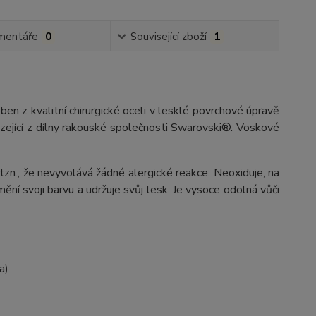
mentáře
0
Související zboží
1
oben z kvalitní chirurgické oceli v lesklé povrchové úpravě
ející z dílny rakouské společnosti Swarovski®. Voskové
 tzn., že nevyvolává žádné alergické reakce. Neoxiduje, na
ění svoji barvu a udržuje svůj lesk. Je vysoce odolná vůči
a)