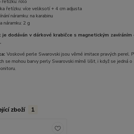
 řetízku: rolo
ka řetízku: více veliksotí + 4 cm adjusta
ínání náramku: na karabinu
a náramku: 2 g
 je dodáván v dárkové krabičce s magnetickým zavíráním
.
a:
Voskové perle Swarovski jsou věrné imitace pravých perel.
P
ích se mohou barvy perly Swarovski mírně lišit, i když se jedná o 
onitoru.
jící zboží
1