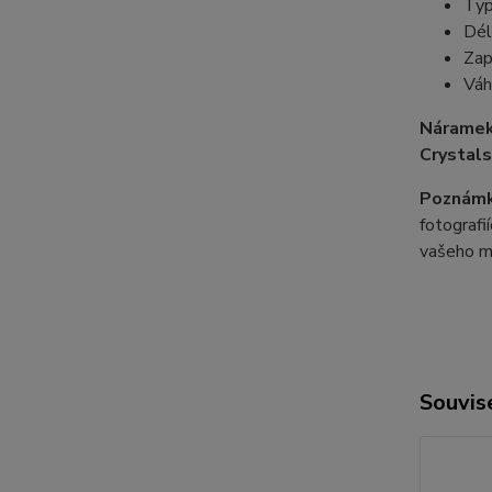
Typ
Dél
Zap
Váh
Náramek
Crystals
Poznámk
fotografi
vašeho m
Souvise