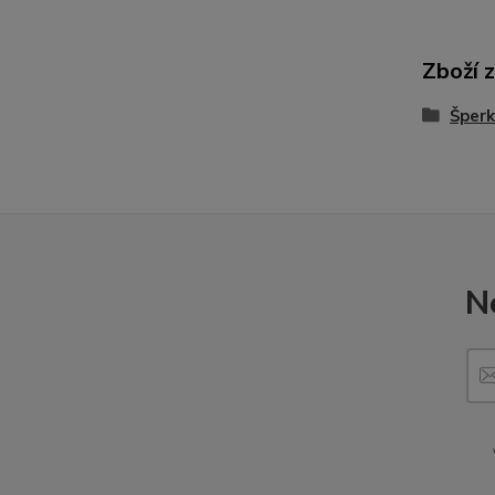
Zboží 
Šperk
N