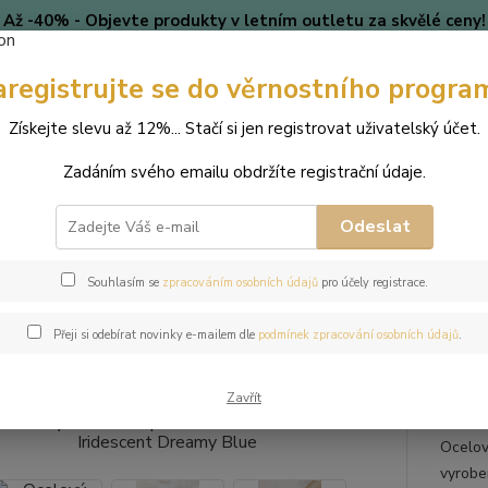
Až -40% - Objevte produkty v letním outletu za skvělé ceny!
Platí do vyprodání zásob.
aregistrujte se do věrnostního progra
🎄 VÁNOCE
Blog
Získejte slevu až 12%... Stačí si jen registrovat uživatelský účet.
Nevíte
Hledat
Zadáním svého emailu obdržíte registrační údaje.
+420
(Po-Pá
Odeslat
perky
Náramky
Ocelový náramek s perlou Button Swarovski - Iride
Souhlasím se
zpracováním osobních údajů
pro účely registrace.
ový náramek s perlou Button Sw
Přeji si odebírat novinky e-mailem dle
podmínek zpracování osobních údajů
.
Zavřít
Ocelov
vyroben