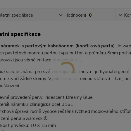
etní specifikace
Hodnocení
0
Ko
tní specifikace
 náramek s perlovým kabošonem (knoflíková perla)
. Je vyr
zen pastelově modrou perlou typu button o průměru 8mm pocház
rovski jsou věrné imitace pravých perel.
ká ocel
je známa pro své vynikající vlastnosti - je hypoalergenní,
e netvoří žádné skvrny. Vyniká svou barevnou stálostí – tzn., nem
poškození.
evné provedení perly: Iridescent Dreamy Blue
eriál náramku: chirurgická ocel 316L
rchová úprava: ručně vysoce leštěná (vzhled rhodiovaného stříbr
zení: perla Swarovski®
ikost přívěsku: 10 × 15 mm