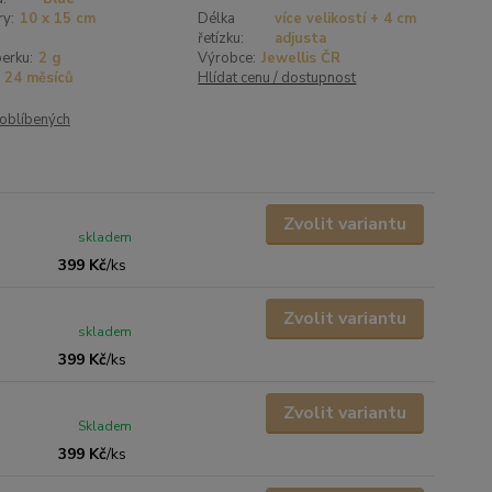
y:
10 x 15 cm
Délka
více velikostí + 4 cm
řetízku:
adjusta
erku:
2 g
Výrobce:
Jewellis ČR
24 měsíců
Hlídat cenu / dostupnost
oblíbených
Zvolit variantu
skladem
399 Kč
/
ks
Zvolit variantu
skladem
399 Kč
/
ks
Zvolit variantu
Skladem
399 Kč
/
ks