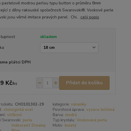
 pastelově modrou perlou typu button o průměru 8mm
ející z dílny rakouské společnosti Swarovski®. Voskové perle
ski jsou věrné imitace pravých perel. Chi...
celý popis
tupnost
skladem
ka
sme plátci DPH
9 Kč
Přidat do košíku
/
ks
roduktu:
CHO101302-29
kategorie:
náramky
l:
chirurgická ocel
Povrchová úprava:
vysoce leštěná
ení:
stříbrné
Barva:
modrá
í Swarovski:
perla
Typ krystalu:
Voskovaná perla
Iridescent Dreamy
Motiv:
kulatý
u:
Blue