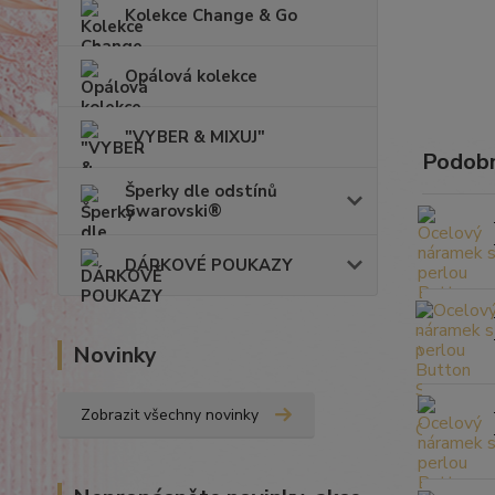
Kolekce Change & Go
Opálová kolekce
"VYBER & MIXUJ"
Podobn
Šperky dle odstínů
Swarovski®
DÁRKOVÉ POUKAZY
Novinky
Zobrazit všechny novinky