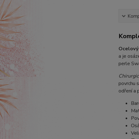
Kompl
Komple
Ocelový
a je osá
perle Swa
Chirurgic
povrchu s
odření a 
Bar
Mat
Pov
Osá
Vel