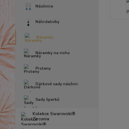
Náušnice
Náhrdelníky
Náramky
Náramky na nohu
Prsteny
Dárkové sady náušnic
Sady šperků
Kolekce Swarovski®
Zirconia