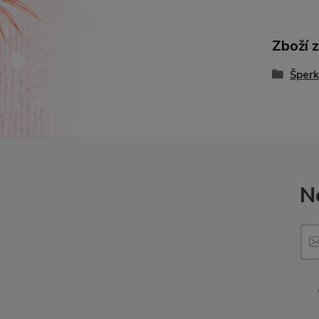
Zboží 
Šperk
N