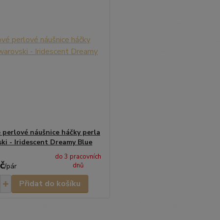
 perlové náušnice háčky perla
ki - Iridescent Dreamy Blue
do 3 pracovních
č
dnů
/
pár
Přidat do košíku