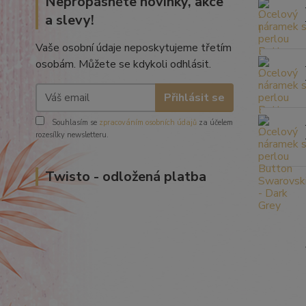
Nepropásněte novinky, akce
a slevy!
Vaše osobní údaje neposkytujeme třetím
osobám. Můžete se kdykoli odhlásit.
Přihlásit se
Souhlasím se
zpracováním osobních údajů
za účelem
rozesílky newsletteru.
Twisto - odložená platba