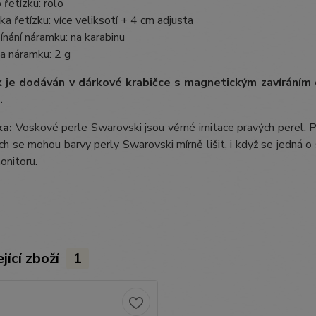
 řetízku: rolo
ka řetízku: více veliksotí + 4 cm adjusta
ínání náramku: na karabinu
a náramku: 2 g
 je dodáván v dárkové krabičce s magnetickým zavíráním
.
a:
Voskové perle Swarovski jsou věrné imitace pravých perel.
P
ích se mohou barvy perly Swarovski mírně lišit, i když se jedná o 
onitoru.
jící zboží
1