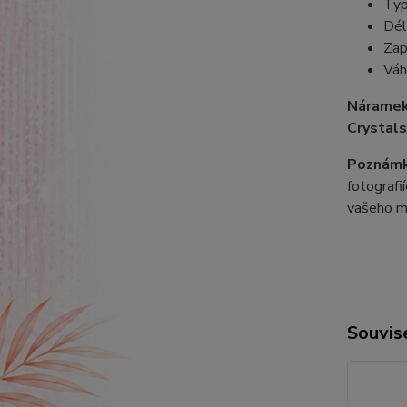
Typ
Dél
Zap
Váh
Náramek
Crystals
Poznámk
fotografi
vašeho m
Souvise