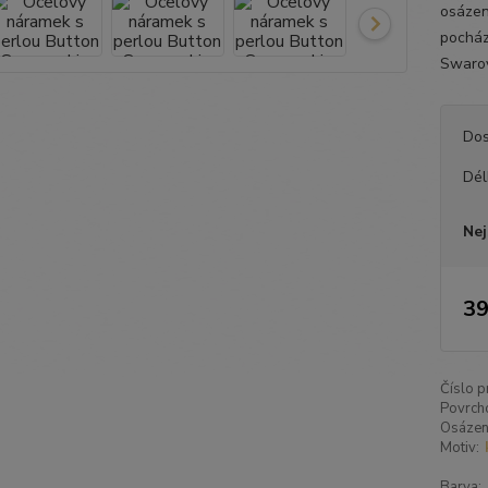
osázen
pocház
Swarov
Dos
Dél
Nej
39
Číslo p
Povrch
Osázen
Motiv:
Barva: