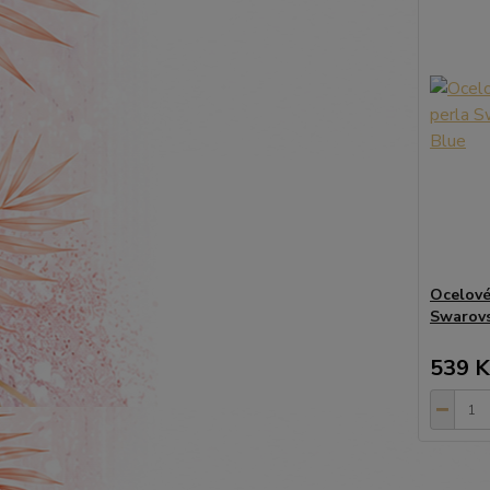
Ocelové
Swarovs
539 K