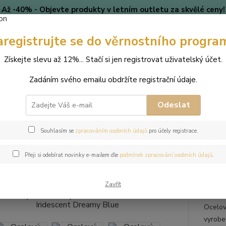
Až -40% - Objevte produkty v letním outletu za skvělé ceny!
Platí do vyprodání zásob.
aregistrujte se do věrnostního progra
🎄 VÁNOCE
Blog
Získejte slevu až 12%... Stačí si jen registrovat uživatelský účet.
Nevíte
Hledat
Zadáním svého emailu obdržíte registrační údaje.
+420
(Po-Pá
Odeslat
perky
Náramky
Ocelový náramek s perlou Button Swarovski - Iride
Souhlasím se
zpracováním osobních údajů
pro účely registrace.
ový náramek s perlou Button Sw
Přeji si odebírat novinky e-mailem dle
podmínek zpracování osobních údajů
.
Zavřít
Ocelov
vyroben