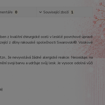
mentáře
0
Související zboží
1
oben z kvalitní chirurgické oceli v lesklé povrchové úpravě
ející z dílny rakouské společnosti Swarovski®. Voskové
 tzn., že nevyvolává žádné alergické reakce. Neoxiduje, na
ění svoji barvu a udržuje svůj lesk. Je vysoce odolná vůči
a)