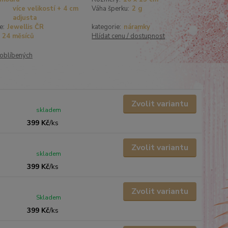
více velikostí + 4 cm
Váha šperku:
2 g
adjusta
e:
Jewellis ČR
kategorie:
náramky
24 měsíců
Hlídat cenu / dostupnost
oblíbených
Zvolit variantu
skladem
399 Kč
/
ks
Zvolit variantu
skladem
399 Kč
/
ks
Zvolit variantu
Skladem
399 Kč
/
ks