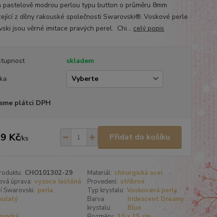
 pastelově modrou perlou typu button o průměru 8mm
ející z dílny rakouské společnosti Swarovski®. Voskové perle
ski jsou věrné imitace pravých perel. Chi...
celý popis
tupnost
skladem
ka
sme plátci DPH
9 Kč
Přidat do košíku
/
ks
roduktu:
CHO101302-29
Materiál:
chirurgická ocel
ová úprava:
vysoce leštěná
Provedení:
stříbrné
í Swarovski:
perla
Typ krystalu:
Voskovaná perla
kulatý
Barva
Iridescent Dreamy
krystalu:
Blue
modrá
Rozměry:
10 x 15 cm