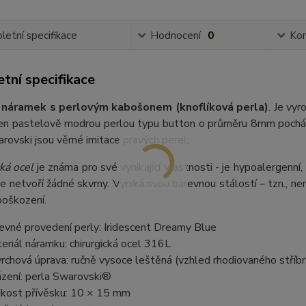
etní specifikace
Hodnocení
0
Ko
tní specifikace
 náramek s perlovým kabošonem (knoflíková perla)
. Je vyr
zen pastelově modrou perlou typu button o průměru 8mm pocház
rovski jsou věrné imitace pravých perel.
ká ocel
je známa pro své vynikající vlastnosti - je hypoalergenní,
e netvoří žádné skvrny. Vyniká svou barevnou stálostí – tzn., nem
poškození.
evné provedení perly: Iridescent Dreamy Blue
eriál náramku: chirurgická ocel 316L
rchová úprava: ručně vysoce leštěná (vzhled rhodiovaného stříbr
zení: perla Swarovski®
ikost přívěsku: 10 × 15 mm