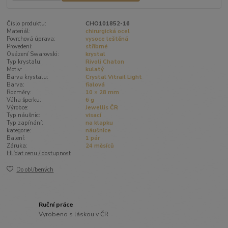
Číslo produktu:
CHO101852-16
Materiál:
chirurgická ocel
Povrchová úprava:
vysoce leštěná
Provedení:
stříbrné
Osázení Swarovski:
krystal
Typ krystalu:
Rivoli Chaton
Motiv:
kulatý
Barva krystalu:
Crystal Vitrail Light
Barva:
fialová
Rozměry:
10 × 28 mm
Váha šperku:
6 g
Výrobce:
Jewellis ČR
Typ náušnic:
visací
Typ zapínání:
na klapku
kategorie:
náušnice
Balení:
1 pár
Záruka:
24 měsíců
Hlídat cenu / dostupnost
Do oblíbených
Ruční práce
Vyrobeno s láskou v ČR