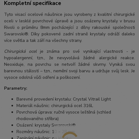
Kompletní specifikace
Tyto visací ocelové náušnice jsou vyrobeny z kvalitní chirurgické
oceli v lesklé povrchové úpravě a jsou osázeny krystaly v brusu
Rivoli o průměru 8mm pocházející z dílny rakouské společnosti
Swarovski®. Díky pokovené zadní straně krystaly odráží daleko
více světla a tak září na všechny strany.
Chirurgická ocel
je známa pro své vynikající vlastnosti - je
hypoalergenní, tzn., že nevyvolává žádné alergické reakce.
Neoxiduje, na povrchu se netvoří žádné skvrny. Vyniká svou
barevnou stálostí – tzn., nemění svoji barvu a udržuje svůj lesk. Je
vysoce odolná vůči odření a poškození.
Parametry:
Barevné provedení krystalu: Crystal Vitrail Light
Materiál náušnic: chirurgická ocel 316L
Povrchová úprava: ručně vysoce leštěná (vzhled
rhodiovaného stříbra)
Osázení: krystaly Swarovski®
Rozměry náušnic: 10 × 28 mm
Zapínání náušnic: na klapku