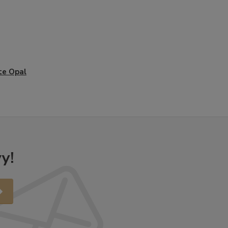
te Opal
y!