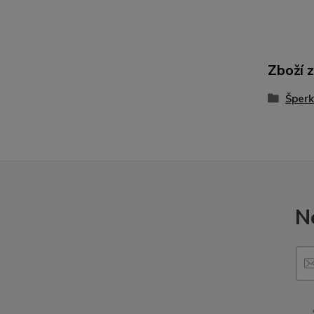
Zboží 
Šperk
N