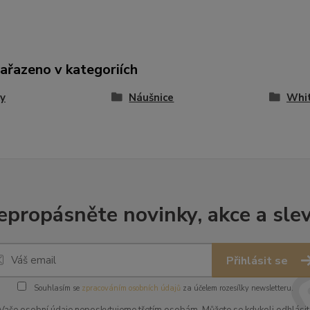
zařazeno v kategoriích
y
Náušnice
Whi
epropásněte novinky, akce a slev
Přihlásit se
Souhlasím se
zpracováním osobních údajů
za účelem rozesílky newsletteru.