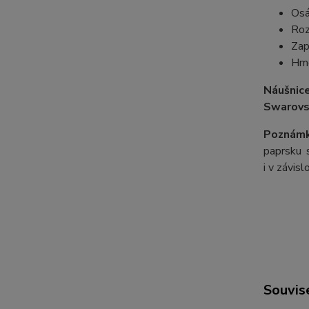
Osá
Roz
Zap
Hmo
Náušnic
Swarovs
Poznámk
paprsku s
i v závis
Souvise