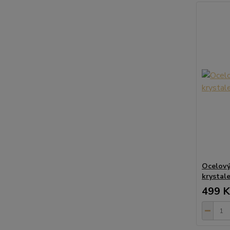
Ocelový
krystal
499 K