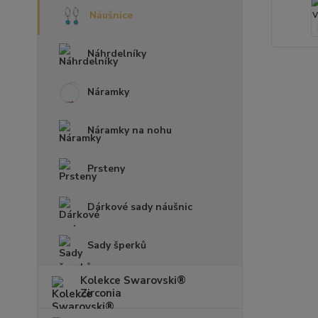
Náušnice
Náhrdelníky
Náramky
Náramky na nohu
Prsteny
Dárkové sady náušnic
Sady šperků
Kolekce Swarovski®
Zirconia