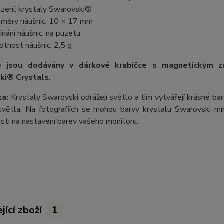
zení: krystaly Swarovski®
měry náušnic: 10 × 17 mm
ínání náušnic: na puzetu
tnost náušnic: 2,5 g
e jsou dodávány v dárkové krabičce s magnetickým z
ki® Crystals.
a:
Krystaly Swarovski odrážejí světlo a tím vytvářejí krásné b
větla. Na fotografiích se mohou barvy krystalu Swarovski mírn
losti na nastavení barev vašeho monitoru.
jící zboží
1