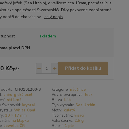
mořský ježek (Sea Urchin), o velikosti cca 10mm, pocházející z
rakouské společnosti Swarovski®. Díky pokovené zadní straně
y odráží daleko více sv...
celý popis
tupnost
skladem
sme plátci DPH
0 Kč
Přidat do košíku
/
pár
roduktu:
CHO101200-3
kategorie:
náušnice
l:
chirurgická ocel
Povrchová úprava:
lesk
ení:
stříbrné
Barva:
bílá
í Swarovski:
krystal
Typ krystalu:
Sea Urchin
rystalu:
White Opal
Motiv:
kulatý
y:
10 × 17 mm
Typ náušnic:
visací
ínání:
na klapku
Váha šperku:
2,5 g
e:
Jewellis ČR
Balení:
1 pár