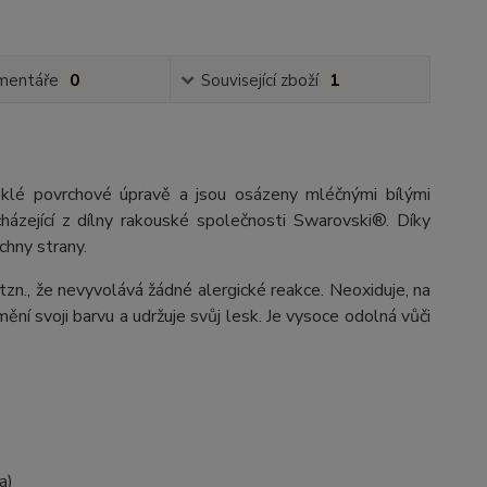
mentáře
0
Související zboží
1
lesklé povrchové úpravě a jsou osázeny mléčnými bílými
házející z dílny rakouské společnosti Swarovski®. Díky
chny strany.
 tzn., že nevyvolává žádné alergické reakce. Neoxiduje, na
ění svoji barvu a udržuje svůj lesk. Je vysoce odolná vůči
a)