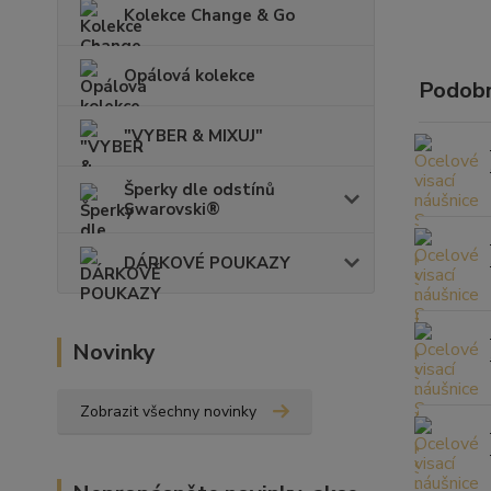
Kolekce Change & Go
Opálová kolekce
Podobn
"VYBER & MIXUJ"
Šperky dle odstínů
Swarovski®
DÁRKOVÉ POUKAZY
Novinky
Zobrazit všechny novinky