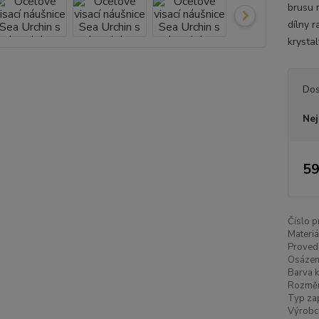
brusu 
dílny 
krystal
Dos
Nej
59
Číslo p
Materiá
Proved
Osázen
Barva k
Rozměr
Typ zap
Výrobc