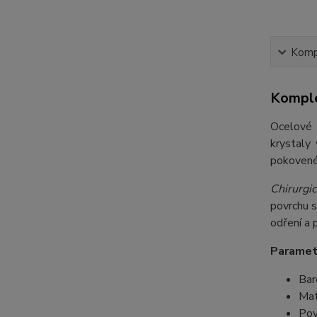
Kompl
Komple
Ocelové 
krystaly
pokovené 
Chirurgic
povrchu s
odření a 
Paramet
Bar
Mat
Pov