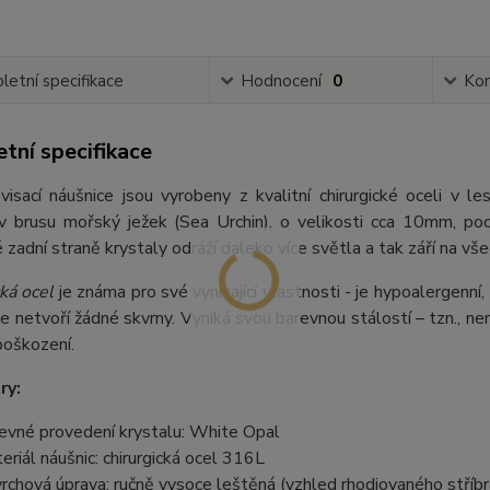
etní specifikace
Hodnocení
0
Ko
tní specifikace
visací náušnice jsou vyrobeny z kvalitní chirurgické oceli v 
 v brusu mořský ježek (Sea Urchin), o velikosti cca 10mm, poc
zadní straně krystaly odráží daleko více světla a tak září na vše
ká ocel
je známa pro své vynikající vlastnosti - je hypoalergenní,
e netvoří žádné skvrny. Vyniká svou barevnou stálostí – tzn., nem
poškození.
ry:
evné provedení krystalu: White Opal
eriál náušnic: chirurgická ocel 316L
rchová úprava: ručně vysoce leštěná (vzhled rhodiovaného stříbr