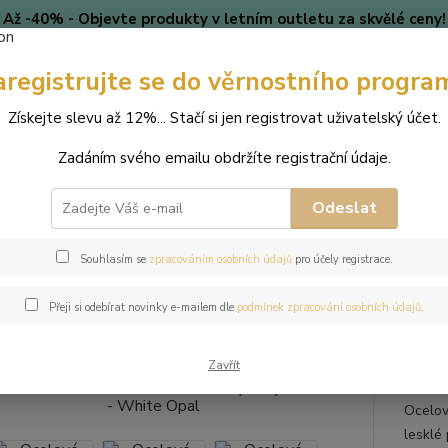
Až -40% - Objevte produkty v letním outletu za skvělé ceny!
Platí do vyprodání zásob.
aregistrujte se do věrnostního progra
🎄 VÁNOCE
Blog
Získejte slevu až 12%... Stačí si jen registrovat uživatelský účet.
Nevíte
Hledat
Zadáním svého emailu obdržíte registrační údaje.
+420
(Po-Pá
Odeslat
perky
Náušnice
Ocelové visací náušnice Sea Urchin s krystaly Swaro
Souhlasím se
zpracováním osobních údajů
pro účely registrace.
ové visací náušnice Sea Urchin 
Přeji si odebírat novinky e-mailem dle
podmínek zpracování osobních údajů
.
l
Zavřít
Ocelové
lesklé