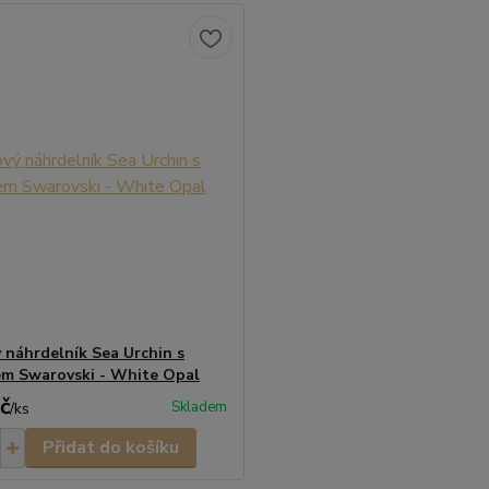
 náhrdelník Sea Urchin s
em Swarovski - White Opal
č
Skladem
/
ks
Přidat do košíku