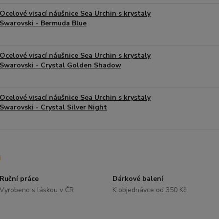
Ocelové visací náušnice Sea Urchin s krystaly
Swarovski - Bermuda Blue
Ocelové visací náušnice Sea Urchin s krystaly
Swarovski - Crystal Golden Shadow
Ocelové visací náušnice Sea Urchin s krystaly
Swarovski - Crystal Silver Night
Ruční práce
Dárkové balení
Vyrobeno s láskou v ČR
K objednávce od 350 Kč