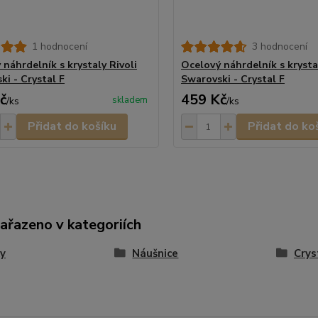
1 hodnocení
3 hodnocení
 náhrdelník s krystaly Rivoli
Ocelový náhrdelník s krysta
ki - Crystal F
Swarovski - Crystal F
č
459 Kč
skladem
/
ks
/
ks
Přidat do košíku
Přidat do ko
zařazeno v kategoriích
y
Náušnice
Crys