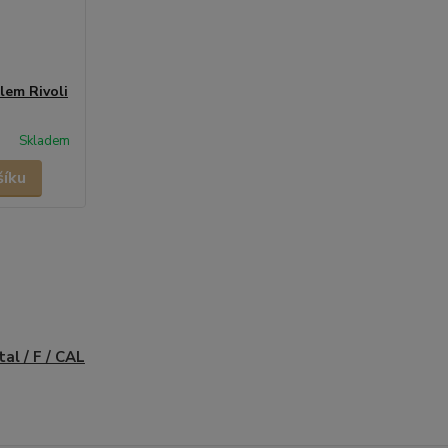
lem Rivoli
Skladem
šíku
tal / F / CAL