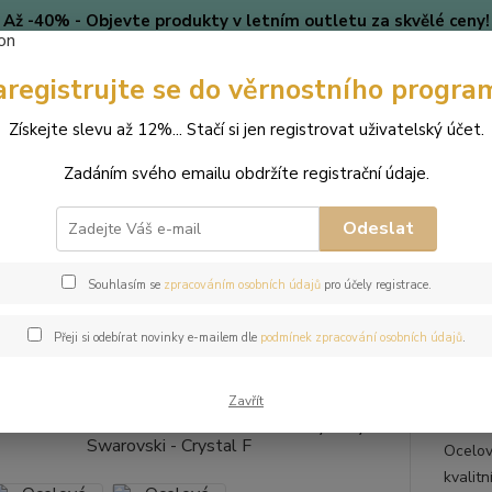
Až -40% - Objevte produkty v letním outletu za skvělé ceny!
Platí do vyprodání zásob.
aregistrujte se do věrnostního progra
🎄 VÁNOCE
Blog
Získejte slevu až 12%... Stačí si jen registrovat uživatelský účet.
Nevíte
Hledat
Zadáním svého emailu obdržíte registrační údaje.
+420
(Po-Pá
Odeslat
perky
Náušnice
Ocelové visací náušnice Princess Rivoli s krystaly S
Souhlasím se
zpracováním osobních údajů
pro účely registrace.
ové visací náušnice Princess Riv
Přeji si odebírat novinky e-mailem dle
podmínek zpracování osobních údajů
.
tal F
Zavřít
Ocelov
kvalitn