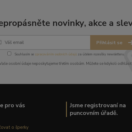
epropásněte novinky, akce a slev
Přihlásit se
Souhlasím se
zpracováním osobních údajů
za účelem rozesílky newsletteru.
Vaše osobní údaje neposkytujeme třetím osobám. Můžete se kdykoli odhlásit
ce pro vás
Jsme registrovaní na
puncovním úřadě.
čovat o šperky