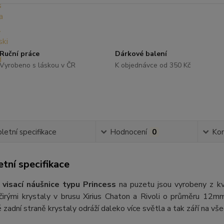
Ruční práce
Dárkové balení
Vyrobeno s láskou v ČR
K objednávce od 350 Kč
etní specifikace
Hodnocení
0
Ko
tní specifikace
visací náušnice typu Princess
na puzetu jsou vyrobeny z kva
čirými krystaly v brusu Xirius Chaton a Rivoli o průměru 12m
zadní straně krystaly odráží daleko více světla a tak září na vše