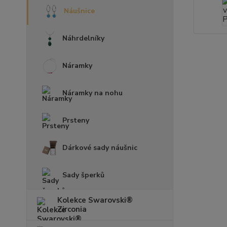
Náušnice
Náhrdelníky
Náramky
Náramky na nohu
Prsteny
Dárkové sady náušnic
Sady šperků
Kolekce Swarovski®
Zirconia