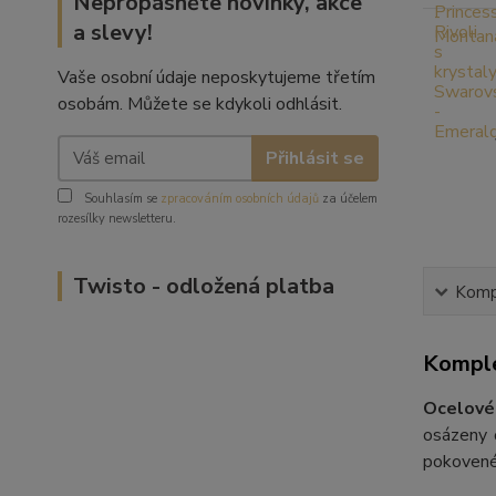
Nepropásněte novinky, akce
a slevy!
Vaše osobní údaje neposkytujeme třetím
osobám. Můžete se kdykoli odhlásit.
Přihlásit se
Souhlasím se
zpracováním osobních údajů
za účelem
rozesílky newsletteru.
Twisto - odložená platba
Kompl
Komple
Ocelové 
osázeny 
pokovené 