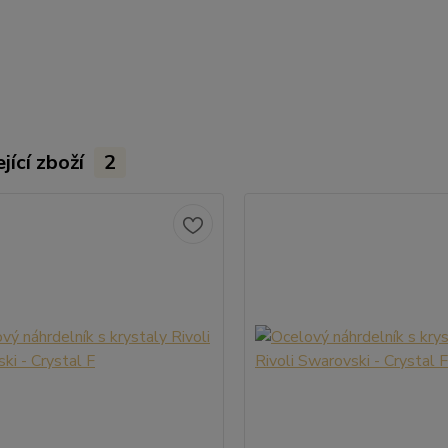
jící zboží
2