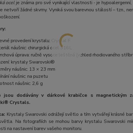
ká ocel
je známa pro své vynikající vlastnosti - je hypoalergenní,
e netvoří žádné skvrny. Vyniká svou barevnou stálostí – tzn., nem
poškození.
ry:
evné provedení krystalu: Crystal F
eriál náušnic: chirurgická ocel 316L
rchová úprava: ručně vysoce leštěná (vzhled rhodiovaného stříbr
zení: krystaly Swarovski®
měry náušnic: 13 × 23 mm
ínání náušnic: na puzetu
tnost náušnic: 2,6 g
e jsou dodávány v dárkové krabičce s magnetickým z
ki® Crystals.
a:
Krystaly Swarovski odrážejí světlo a tím vytvářejí krásné b
větla. Na fotografiích se mohou barvy krystalu Swarovski mírn
losti na nastavení barev vašeho monitoru.