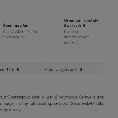
Originální krystaly
Šperk na přání
Swarovski®
Široký výběr odstínů
Nákup u
Swarovski®
autorizovaných
prodejců
mentáře
0
Související zboží
2
litní chirurgické oceli v lesklé povrchové úpravě a jsou
m, oboje z dílny rakouské společnosti Swarovski®. Díky
chny strany.