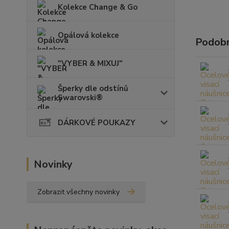
Kolekce Change & Go
Opálová kolekce
Podobn
"VYBER & MIXUJ"
Šperky dle odstínů
Swarovski®
DÁRKOVÉ POUKAZY
Novinky
Zobrazit všechny novinky