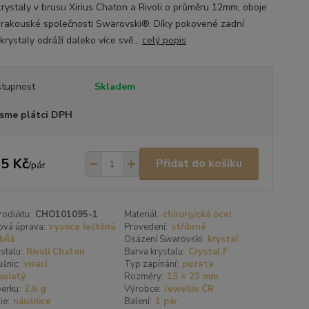
 krystaly v brusu Xirius Chaton a Rivoli o průměru 12mm, oboje
y rakouské společnosti Swarovski®. Díky pokovené zadní
krystaly odráží daleko více svě...
celý popis
tupnost
Skladem
sme plátci DPH
5 Kč
Přidat do košíku
/
pár
roduktu:
CHO101095-1
Materiál:
chirurgická ocel
ová úprava:
vysoce leštěná
Provedení:
stříbrné
bílá
Osázení Swarovski:
krystal
stalu:
Rivoli Chaton
Barva krystalu:
Crystal F
šnic:
visací
Typ zapínání:
puzeta
kulatý
Rozměry:
13 × 23 mm
erku:
2,6 g
Výrobce:
Jewellis ČR
ie:
náušnice
Balení:
1 pár