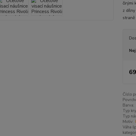
čirými
z díln
straně 
Dos
Nej
69
Číslo p
Povrch
Barva:
Typ kry
Typ náu
Motiv:
Váha šp
kategor