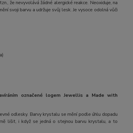
 tzn., že nevyvolává žádné alergické reakce. Neoxiduje, na
ění svoji barvu a udržuje svůj lesk. Je vysoce odolná vůči
a)
avíráním označené logem Jewellis a Made with
arevné odlesky. Barvy krystalu se mění podle úhlu dopadu
ě lišit, i když se jedná o stejnou barvu krystalu, a to