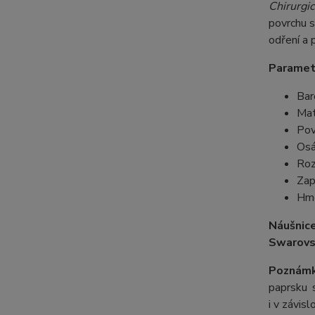
Chirurgic
povrchu s
odření a 
Paramet
Bar
Mat
Pov
Osá
Roz
Zap
Hmo
Náušnic
Swarovs
Poznámk
paprsku s
i v závis