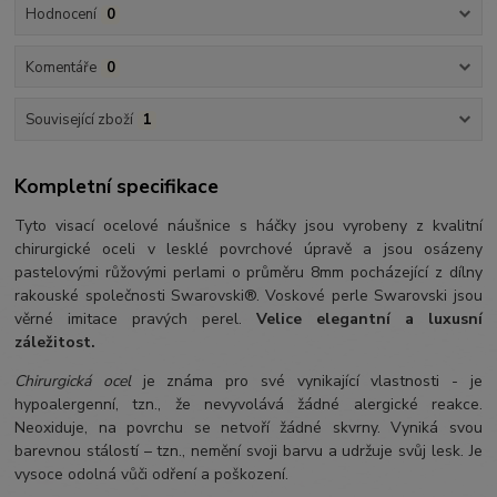
Hodnocení
0
Komentáře
0
Související zboží
1
Kompletní specifikace
Tyto visací ocelové náušnice s háčky jsou vyrobeny z kvalitní
chirurgické oceli v lesklé povrchové úpravě a jsou osázeny
pastelovými růžovými perlami o průměru 8mm pocházející z dílny
rakouské společnosti Swarovski®. Voskové perle Swarovski jsou
věrné imitace pravých perel.
Velice elegantní a luxusní
záležitost.
Chirurgická ocel
je známa pro své vynikající vlastnosti - je
hypoalergenní, tzn., že nevyvolává žádné alergické reakce.
Neoxiduje, na povrchu se netvoří žádné skvrny. Vyniká svou
barevnou stálostí – tzn., nemění svoji barvu a udržuje svůj lesk. Je
vysoce odolná vůči odření a poškození.