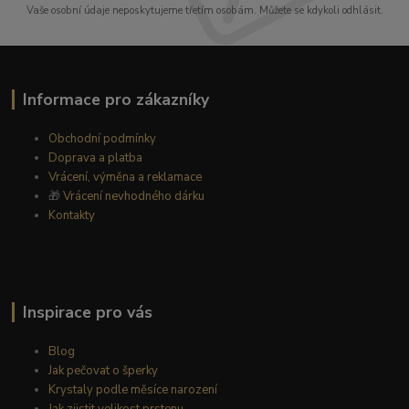
Vaše osobní údaje neposkytujeme třetím osobám. Můžete se kdykoli odhlásit.
Informace pro zákazníky
Obchodní podmínky
Doprava a platba
Vrácení, výměna a reklamace
🎁
Vrácení nevhodného dárku
Kontakty
Inspirace pro vás
Blog
Jak pečovat o šperky
Krystaly podle měsíce narození
Jak zjistit velikost prstenu