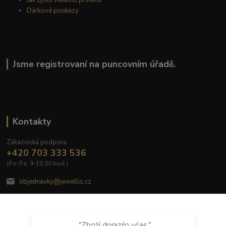
Dárkové poukazy
Jsme registrovaní na puncovním úřadě.
Kontakty
Zákaznická podpora
+420 703 333 536
(Po-Pá, 9-15:30 hod.)
objednavky@jewellis.cz
Souhlasím
“Zboží dorazilo včas.”
Nastavení