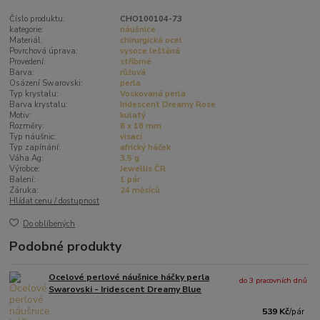
Číslo produktu:
CHO100104-73
kategorie:
náušnice
Materiál:
chirurgická ocel
Povrchová úprava:
vysoce leštěná
Provedení:
stříbrné
Barva:
růžová
Osázení Swarovski:
perla
Typ krystalu:
Voskovaná perla
Barva krystalu:
Iridescent Dreamy Rose
Motiv:
kulatý
Rozměry:
8 x 18 mm
Typ náušnic:
visací
Typ zapínání:
africký háček
Váha Ag:
3,5 g
Výrobce:
Jewellis ČR
Balení:
1 pár
Záruka:
24 měsíců
Hlídat cenu / dostupnost
Do oblíbených
Podobné produkty
Ocelové perlové náušnice háčky perla
do 3 pracovních dnů
Swarovski - Iridescent Dreamy Blue
539 Kč
/
pár