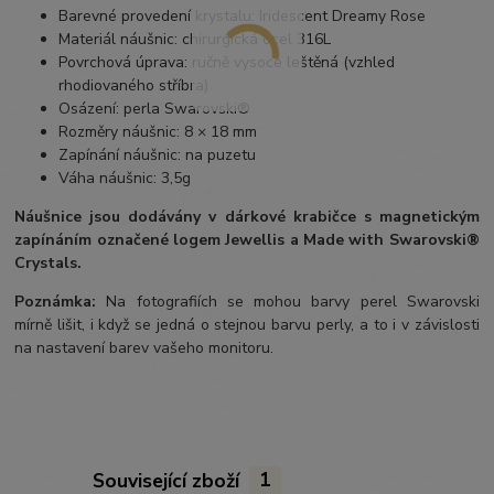
Barevné provedení krystalu: Iridescent Dreamy Rose
Materiál náušnic: chirurgická ocel 316L
Povrchová úprava: ručně vysoce leštěná (vzhled
rhodiovaného stříbra)
Osázení: perla Swarovski®
Rozměry náušnic: 8 × 18 mm
Zapínání náušnic: na puzetu
Váha náušnic: 3,5g
Náušnice jsou
dodávány v dárkové krabičce s magnetickým
zapínáním označené logem Jewellis a Made with Swarovski®
Crystals.
Poznámka:
Na fotografiích se mohou barvy perel Swarovski
mírně lišit, i když se jedná o stejnou barvu perly, a to i v závislosti
na nastavení barev vašeho monitoru.
Související zboží
1