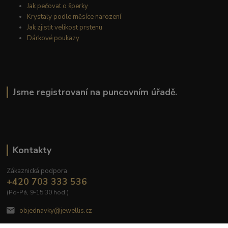
Jak pečovat o šperky
Krystaly podle měsíce narození
Jak zjistit velikost prstenu
Dárkové poukazy
Jsme registrovaní na puncovním úřadě.
Kontakty
Zákaznická podpora
+420 703 333 536
(Po-Pá, 9-15:30 hod.)
objednavky@jewellis.cz