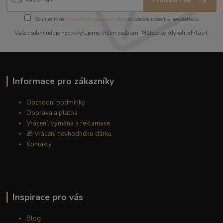
Souhlasím se
zpracováním osobních údajů
za účelem rozesílky newsletteru.
Vaše osobní údaje neposkytujeme třetím osobám. Můžete se kdykoli odhlásit.
Informace pro zákazníky
Obchodní podmínky
Doprava a platba
Vrácení, výměna a reklamace
🎁
Vrácení nevhodného dárku
Kontakty
Inspirace pro vás
Blog