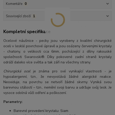
Komentáře
0
Související zboží
1
Kompletní specifikace
Ocelové náušnice - pecky jsou vyrobeny z kvalitní chirurgické
oceli v lesklé povrchové úpravě a jsou osázeny červenými krystaly
- chatony, o velikosti cca 6mm, pocházející z dílny rakouské
společnosti Swarovski®. Díky pokovené zadní straně krystaly
odráží daleko více světla a tak září na všechny strany.
Chirurgická ocel
je známa pro své vynikající vlastnosti - je
hypoalergenní, tzn., že nevyvolává žádné alergické reakce.
Neoxiduje, na povrchu se netvoří žádné skvrny. Vyniká svou
barevnou stálostí – tzn., nemění svoji barvu a udržuje svůj lesk. Je
vysoce odolná vůči odření a poškození.
Parametry:
Barevné provedení krystalu: Siam