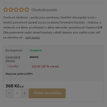
Ohodnotit produkt
Ocelové náušnice - pecky jsou vyrobeny z kvalitní chirurgické oceli v
lesklé povrchové úpravě a jsou osázeny červenými krystaly - chatony, o
velikosti cca 6mm, pocházející z dílny rakouské společnosti Swarovski®.
Díky pokovené zadní straně krystaly odráží daleko více světla a tak září
na všechny str...
celý popis
Dostupnost
skladem
Cena před
490 Kč
slevou
Ušetříte
122 Kč (
25
% sleva)
Nejsme plátci DPH
368 Kč
/
pár
Přidat do košíku