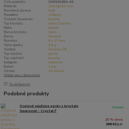
Číslo produktu:
CHO101954-15
Materiál:
chirurgická ocel
Povrchová úprava:
lesk
Provedení:
stříbrné
Osázení Swarovski:
krystal
Typ krystalu:
Xirius Chaton
Motiv:
kulatý
Barva krystalu:
Siam
Barva:
červená
Rozměry:
8 × 17 mm
Váha šperku:
2,5 g
Výrobce:
Jewellis ČR
Typ náušnic:
pecky
Typ zapínání:
puzeta
kategorie:
náušnice
Balení:
1 pár
Záruka:
24 měsíců
Hlídat cenu / dostupnost
Do oblíbených
Podobné produkty
Ocelové náušnice pecky s krystaly
Skladem
Swarovski - Crystal F
25 % sleva
368 Kč
/
pár