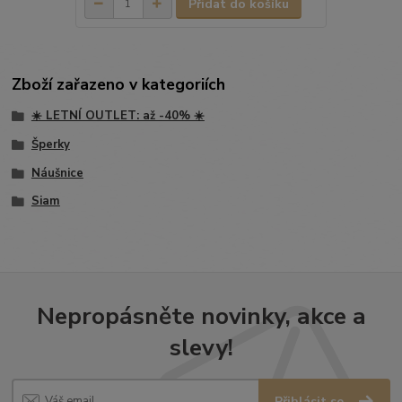
Přidat do košíku
Zboží zařazeno v kategoriích
☀️ LETNÍ OUTLET: až -40% ☀️
Šperky
Náušnice
Siam
Nepropásněte novinky, akce a
slevy!
Přihlásit se