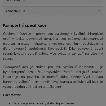
Komentáře
0
Kompletní specifikace
Ocelové náušnice - pecky jsou vyrobeny z kvalitní chirurgické
oceli v lesklé povrchové úpravě a jsou osázeny akvamarínově
modrými krystaly - chatony, o velikosti cca 6mm, pocházející z
dílny rakouské společnosti Swarovski®. Díky pokovené zadní
straně krystaly odráží daleko více světla a tak září na všechny
strany.
Chirurgická ocel
je známa pro své vynikající vlastnosti - je
hypoalergenní, tzn., že nevyvolává žádné alergické reakce.
Neoxiduje, na povrchu se netvoří žádné skvrny. Vyniká svou
barevnou stálostí – tzn., nemění svoji barvu a udržuje svůj lesk. Je
vysoce odolná vůči odření a poškození.
Parametry:
Barevné provedení krystalu: Aquamarine