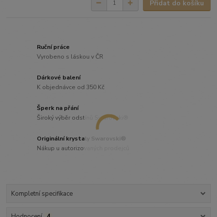
Přidat do košíku
Ruční práce
Vyrobeno s láskou v ČR
Dárkové balení
K objednávce od 350 Kč
Šperk na přání
Široký výběr odstínů Swarovski®
Originální krystaly Swarovski®
Nákup u autorizovaných prodejců
Kompletní specifikace
Hodnocení
4