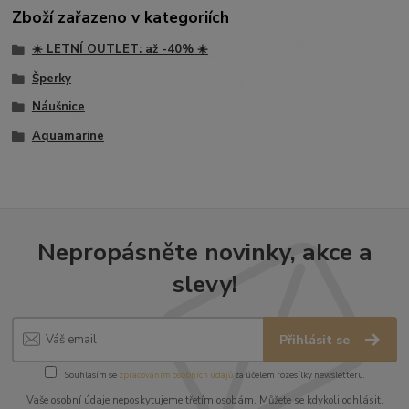
Zboží zařazeno v kategoriích
☀️ LETNÍ OUTLET: až -40% ☀️
Šperky
Náušnice
Aquamarine
Nepropásněte novinky, akce a
slevy!
Přihlásit se
Souhlasím se
zpracováním osobních údajů
za účelem rozesílky newsletteru.
Vaše osobní údaje neposkytujeme třetím osobám. Můžete se kdykoli odhlásit.