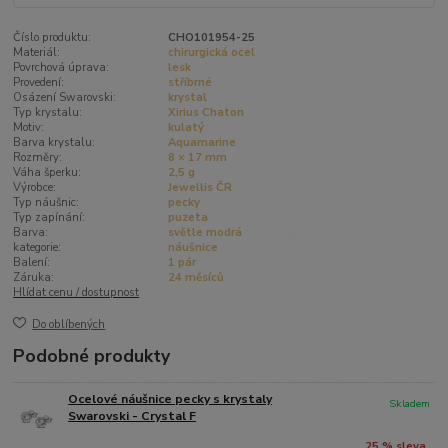
Číslo produktu:
CHO101954-25
Materiál:
chirurgická ocel
Povrchová úprava:
lesk
Provedení:
stříbrné
Osázení Swarovski:
krystal
Typ krystalu:
Xirius Chaton
Motiv:
kulatý
Barva krystalu:
Aquamarine
Rozměry:
8 × 17 mm
Váha šperku:
2,5 g
Výrobce:
Jewellis ČR
Typ náušnic:
pecky
Typ zapínání:
puzeta
Barva:
světle modrá
kategorie:
náušnice
Balení:
1 pár
Záruka:
24 měsíců
Hlídat cenu / dostupnost
Do oblíbených
Podobné produkty
Ocelové náušnice pecky s krystaly
Skladem
Swarovski - Crystal F
25 % sleva