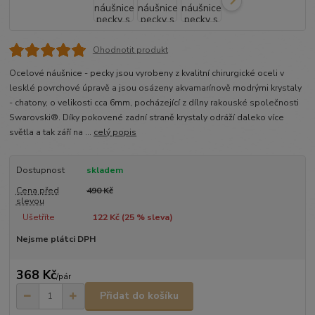
Ohodnotit produkt
Ocelové náušnice - pecky jsou vyrobeny z kvalitní chirurgické oceli v
lesklé povrchové úpravě a jsou osázeny akvamarínově modrými krystaly
- chatony, o velikosti cca 6mm, pocházející z dílny rakouské společnosti
Swarovski®. Díky pokovené zadní straně krystaly odráží daleko více
světla a tak září na ...
celý popis
Dostupnost
skladem
Cena před
490 Kč
slevou
Ušetříte
122 Kč (
25
% sleva)
Nejsme plátci DPH
368 Kč
/
pár
Přidat do košíku