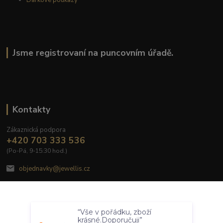
Jsme registrovaní na puncovním úřadě.
Kontakty
Zákaznická podpora
+420 703 333 536
(Po-Pá, 9-15:30 hod.)
objednavky@jewellis.cz
Souhlasím
“Vše v pořádku, zboží
Nastavení
krásné.Doporučuji”