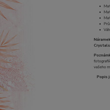
Mat
Mat
Mat
Prů
Váh
Náramek
Crystals
Poznámk
fotografi
vašeho m
Popis j