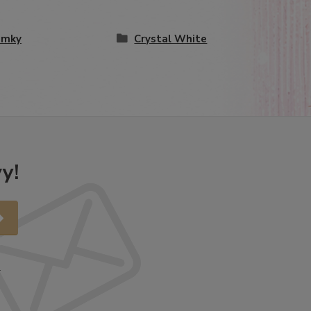
amky
Crystal White
y!
.