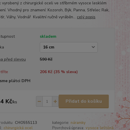
k vyrobený z chirurgické oceli ve stříbrném vysoce lesklém
ení. Vhodný pro znamení: Kozoroh, Býk, Panna, Střelec Rak,
tír, Váhy, Vodnář Kvalitní ručně vyráběn...
celý popis
tupnost
skladem
ka
a před slevou
590 Kč
tříte
206 Kč (
35
% sleva)
sme plátci DPH
4 Kč
Přidat do košíku
/
ks
roduktu:
CHO555113
kategorie:
náramky
l:
chirurgická ocel
Povrchová úprava:
vysoce leštěná