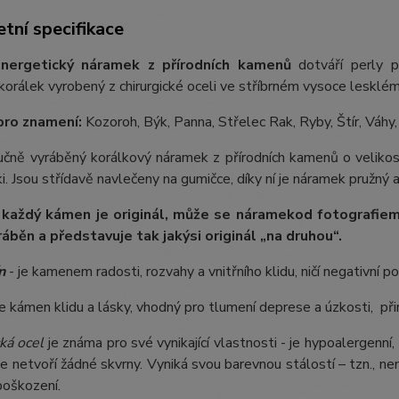
tní specifikace
nergetický náramek z přírodních kamenů
dotváří perly p
orálek vyrobený z chirurgické oceli ve stříbrném vysoce lesklém
pro znamení:
Kozoroh, Býk, Panna, Střelec Rak, Ryby, Štír, Váhy
ručně vyráběný korálkový náramek z přírodních kamenů o velikos
. Jsou střídavě navlečeny na gumičce, díky ní je náramek pružný a
 každý kámen je originál, může se náramek
od fotografie
m
ráběn a představuje tak jakýsi originál „na druhou“.
n
- je kamenem radosti, rozvahy a vnitřního klidu, ničí negativní p
je kámen klidu a lásky, vhodný pro tlumení deprese a úzkosti, při
ká ocel
je známa pro své vynikající vlastnosti - je hypoalergenní,
e netvoří žádné skvrny. Vyniká svou barevnou stálostí – tzn., nem
poškození.