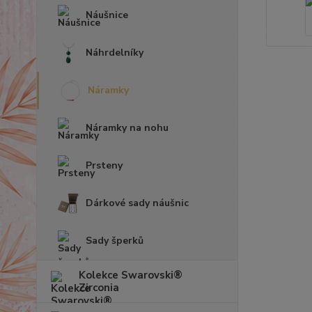
Náušnice
Náhrdelníky
Náramky
Náramky na nohu
Prsteny
Dárkové sady náušnic
Sady šperků
Kolekce Swarovski®
Zirconia