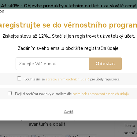
Až -40% - Objevte produkty v letním outletu za skvělé ceny!
Platí do vyprodání zásob.
aregistrujte se do věrnostního progra
🎄 VÁNOCE
Blog
Získejte slevu až 12%... Stačí si jen registrovat uživatelský účet.
Nevíte
Hledat
Zadáním svého emailu obdržíte registrační údaje.
+420
(Po-Pá
Odeslat
perky
Náramky
Náramek z přírodních kamenů a perly Swarovski - ava
Souhlasím se
zpracováním osobních údajů
pro účely registrace.
mek z přírodních kamenů a perly
Přeji si odebírat novinky e-mailem dle
podmínek zpracování osobních údajů
.
it
Zavřít
Tento 
pocház