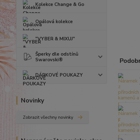
Kolekce Change & Go
Opálová kolekce
"VYBER & MIXUJ"
Šperky dle odstínů
Swarovski®
Podobn
DÁRKOVÉ POUKAZY
Novinky
Zobrazit všechny novinky