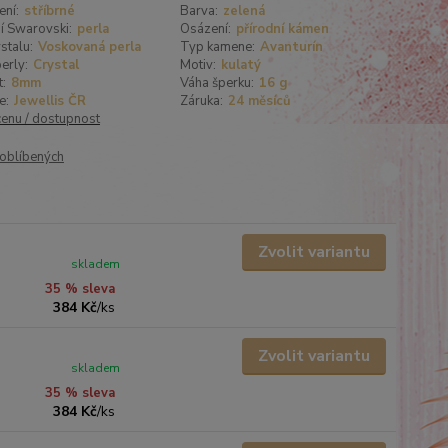
ení:
stříbrné
Barva:
zelená
í Swarovski:
perla
Osázení:
přírodní kámen
stalu:
Voskovaná perla
Typ kamene:
Avanturín
erly:
Crystal
Motiv:
kulatý
t:
8mm
Váha šperku:
16 g
e:
Jewellis ČR
Záruka:
24 měsíců
cenu / dostupnost
oblíbených
Zvolit variantu
skladem
35 % sleva
384 Kč
/
ks
Zvolit variantu
skladem
35 % sleva
384 Kč
/
ks