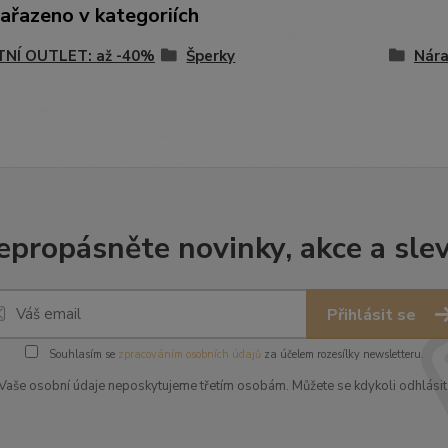
zařazeno v kategoriích
TNÍ OUTLET: až -40%
Šperky
Nár
epropásněte novinky, akce a slev
Přihlásit se
Souhlasím se
zpracováním osobních údajů
za účelem rozesílky newsletteru.
Vaše osobní údaje neposkytujeme třetím osobám. Můžete se kdykoli odhlásit