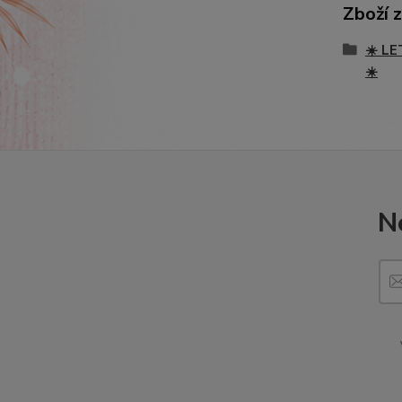
Zboží 
☀️ LE
☀️
N