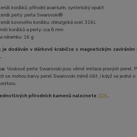
eriál korálků: přírodní avanturín, syntetický opalit
eriál perly: perla Swarovski®
eriál kovového korálku: chirurgická ocel 316L
měr korálků a perly: cca 8 mm
a náramku: 16 g
 je dodáván v dárkové krabičce s magnetickým zavíráním
.
a:
Voskové perle Swarovski jsou věrné imitace pravých perel.
P
ích se mohou barvy perel Swarovski mírně lišit, i když se jedná o 
onitoru.
ednotlivých přírodních kamenů naleznete
ZDE
.