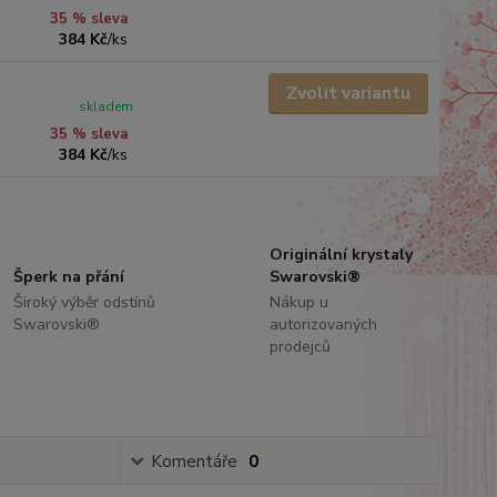
35 % sleva
384 Kč
/
ks
Zvolit variantu
skladem
35 % sleva
384 Kč
/
ks
Originální krystaly
Šperk na přání
Swarovski®
Široký výběr odstínů
Nákup u
Swarovski®
autorizovaných
prodejců
Komentáře
0