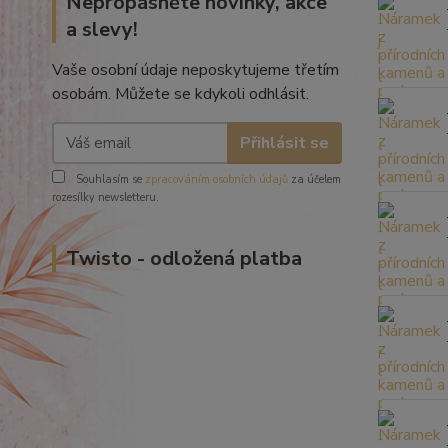
Nepropásněte novinky, akce
a slevy!
Vaše osobní údaje neposkytujeme třetím
osobám. Můžete se kdykoli odhlásit.
Přihlásit se
Souhlasím se
zpracováním osobních údajů
za účelem
rozesílky newsletteru.
Twisto - odložená platba