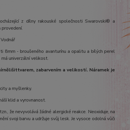
ocházející z dílny rakouské společnosti Swarovski® a
 provedení.
, Vodnář
ti 8mm - broušeného avanturínu a opalitu a bílých perel
 má univerzální velikost.
írně
lišit
tvarem, zabarvením a velikostí
. Náramek je
ocity a myšlenky.
náší klid a vyrovnanost.
 tzn., že nevyvolává žádné alergické reakce. Neoxiduje, na
ění svoji barvu a udržuje svůj lesk. Je vysoce odolná vůči