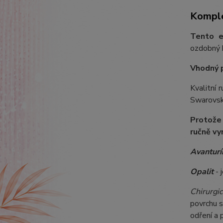
Komple
Tento e
ozdobný k
Vhodný 
Kvalitní 
Swarovski
Protože
ručně vy
Avanturí
Opalit
- 
Chirurgic
povrchu s
odření a 