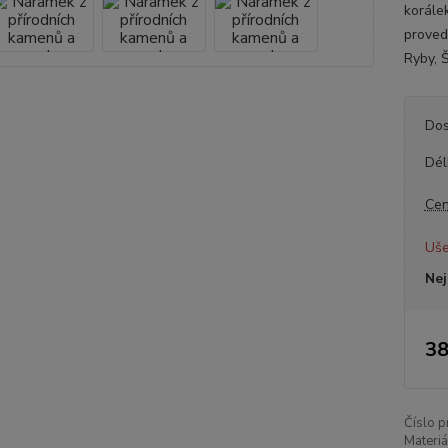
korále
proved
Ryby, Š
Dos
Dél
Cen
Uše
Nej
38
Číslo p
Materiá