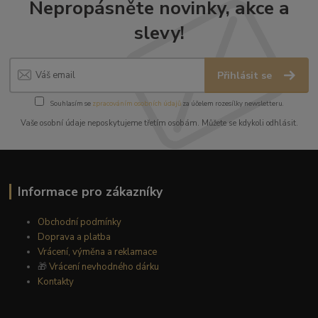
Nepropásněte novinky, akce a
slevy!
Přihlásit se
Souhlasím se
zpracováním osobních údajů
za účelem rozesílky newsletteru.
Vaše osobní údaje neposkytujeme třetím osobám. Můžete se kdykoli odhlásit.
Informace pro zákazníky
Obchodní podmínky
Doprava a platba
Vrácení, výměna a reklamace
🎁
Vrácení nevhodného dárku
Kontakty