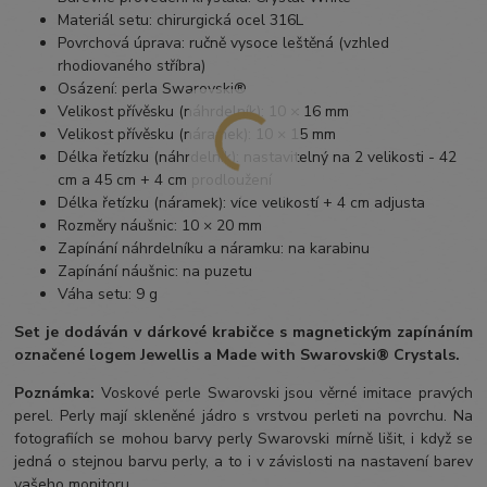
Materiál setu: chirurgická ocel 316L
Povrchová úprava: ručně vysoce leštěná (vzhled
rhodiovaného stříbra)
Osázení: perla Swarovski®
Velikost přívěsku (náhrdelník): 10 × 16 mm
Velikost přívěsku (náramek): 10 × 15 mm
Délka řetízku (náhrdelník): nastavitelný na 2 velikosti - 42
cm a 45 cm + 4 cm prodloužení
Délka řetízku (náramek): více velikostí + 4 cm adjusta
Rozměry náušnic: 10 × 20 mm
Zapínání náhrdelníku a náramku: na karabinu
Zapínání náušnic: na puzetu
Váha setu: 9 g
Set je
dodáván v dárkové krabičce s magnetickým zapínáním
označené logem Jewellis a Made with Swarovski® Crystals.
Poznámka:
Voskové perle Swarovski jsou věrné imitace pravých
perel.
Perly mají skleněné jádro s vrstvou perleti na povrchu.
Na
fotografiích se mohou barvy perly Swarovski mírně lišit, i když se
jedná o stejnou barvu perly, a to i v závislosti na nastavení barev
vašeho monitoru.