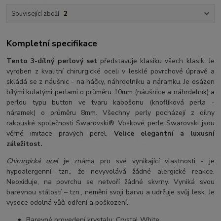
Související zboží
2
Kompletní specifikace
Tento 3-dílný perlový set
představuje klasiku všech klasik. Je
vyroben z kvalitní chirurgické oceli v lesklé povrchové úpravě a
skládá se z náušnic - na háčky, náhrdelníku a náramku. Je osázen
bílými kulatými perlami o průměru 10mm (náušnice a náhrdelník) a
perlou typu button ve tvaru kabošonu (knoflíková perla -
náramek) o průměru 8mm. Všechny perly pocházejí z dílny
rakouské společnosti Swarovski®. Voskové perle Swarovski jsou
věrné imitace pravých perel.
Velice elegantní a luxusní
záležitost.
Chirurgická ocel
je známa pro své vynikající vlastnosti - je
hypoalergenní, tzn., že nevyvolává žádné alergické reakce.
Neoxiduje, na povrchu se netvoří žádné skvrny. Vyniká svou
barevnou stálostí – tzn., nemění svoji barvu a udržuje svůj lesk. Je
vysoce odolná vůči odření a poškození.
Barevné provedení krystalu: Crystal White