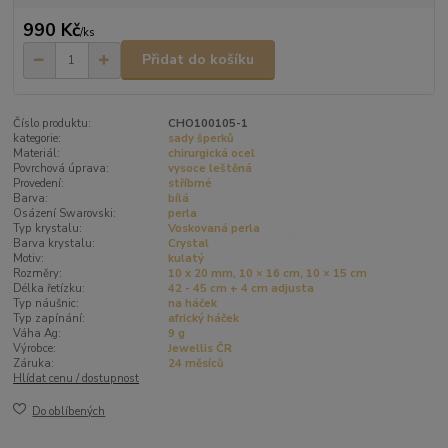
990 Kč
/
ks
Přidat do košíku
Číslo produktu:
CHO100105-1
kategorie:
sady šperků
Materiál:
chirurgická ocel
Povrchová úprava:
vysoce leštěná
Provedení:
stříbrné
Barva:
bílá
Osázení Swarovski:
perla
Typ krystalu:
Voskovaná perla
Barva krystalu:
Crystal
Motiv:
kulatý
Rozměry:
10 x 20 mm, 10 × 16 cm, 10 × 15 cm
Délka řetízku:
42 - 45 cm + 4 cm adjusta
Typ náušnic:
na háček
Typ zapínání:
africký háček
Váha Ag:
9 g
Výrobce:
Jewellis ČR
Záruka:
24 měsíců
Hlídat cenu / dostupnost
Do oblíbených